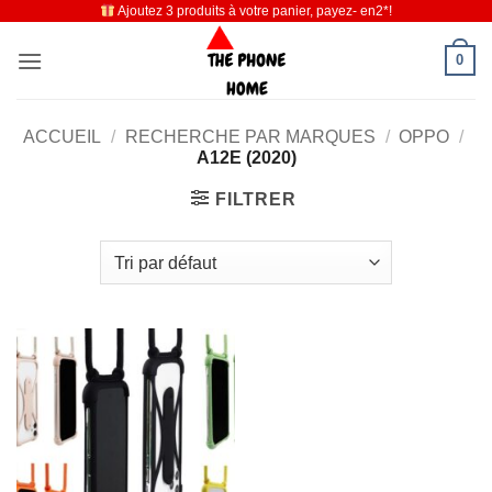
Ajoutez 3 produits à votre panier, payez- en2*!
Passer
au
0
contenu
ACCUEIL
/
RECHERCHE PAR MARQUES
/
OPPO
/
A12E (2020)
FILTRER