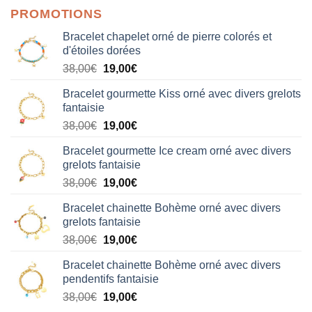
PROMOTIONS
Bracelet chapelet orné de pierre colorés et
d'étoiles dorées
Le
Le
38,00
€
19,00
€
prix
prix
Bracelet gourmette Kiss orné avec divers grelots
initial
actuel
fantaisie
était :
est :
Le
Le
38,00
€
19,00
€
38,00€.
19,00€.
prix
prix
Bracelet gourmette Ice cream orné avec divers
initial
actuel
grelots fantaisie
était :
est :
Le
Le
38,00
€
19,00
€
38,00€.
19,00€.
prix
prix
Bracelet chainette Bohème orné avec divers
initial
actuel
grelots fantaisie
était :
est :
Le
Le
38,00
€
19,00
€
38,00€.
19,00€.
prix
prix
Bracelet chainette Bohème orné avec divers
initial
actuel
pendentifs fantaisie
était :
est :
Le
Le
38,00
€
19,00
€
38,00€.
19,00€.
prix
prix