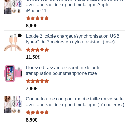
avec anneau de support metalique Apple
iPhone 11
Note
5.00
8,90
€
sur 5
Lot de 2: câble chargeur/synchronisation USB
type-C de 2 mètres en nylon résistant (rose)
Note
5.00
11,50
€
sur 5
Housse brassard de sport mixte anti
transpiration pour smartphone rose
Note
5.00
7,90
€
sur 5
Coque tour de cou pour mobile taille universelle
avec anneau de support metalique ( 7 couleurs )
Note
5.00
8,90
€
sur 5