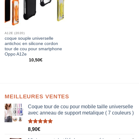
A12E (2020)
coque souple universelle
antichoc en silicone cordon
tour de cou pour smartphone
Oppo A12e
10,50
€
MEILLEURES VENTES
Coque tour de cou pour mobile taille universelle
avec anneau de support metalique ( 7 couleurs )
Note
5.00
8,90
€
sur 5