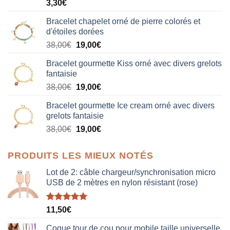
3,30
€
Bracelet chapelet orné de pierre colorés et
d'étoiles dorées
Le
Le
38,00
€
19,00
€
prix
prix
Bracelet gourmette Kiss orné avec divers grelots
initial
actuel
fantaisie
était :
est :
Le
Le
38,00
€
19,00
€
38,00€.
19,00€.
prix
prix
Bracelet gourmette Ice cream orné avec divers
initial
actuel
grelots fantaisie
était :
est :
Le
Le
38,00
€
19,00
€
38,00€.
19,00€.
prix
prix
initial
actuel
PRODUITS LES MIEUX NOTÉS
était :
est :
38,00€.
19,00€.
Lot de 2: câble chargeur/synchronisation micro
USB de 2 mètres en nylon résistant (rose)
Note
5.00
11,50
€
sur 5
Coque tour de cou pour mobile taille universelle