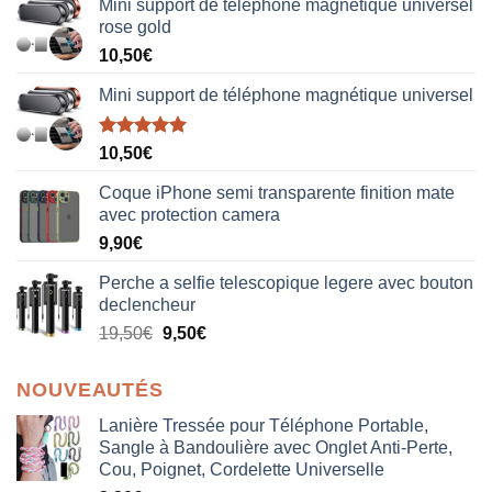
Mini support de téléphone magnétique universel
rose gold
10,50
€
Mini support de téléphone magnétique universel
Note
5.00
10,50
€
sur 5
Coque iPhone semi transparente finition mate
avec protection camera
9,90
€
Perche a selfie telescopique legere avec bouton
declencheur
19,50
€
9,50
€
NOUVEAUTÉS
Lanière Tressée pour Téléphone Portable,
Sangle à Bandoulière avec Onglet Anti-Perte,
Cou, Poignet, Cordelette Universelle