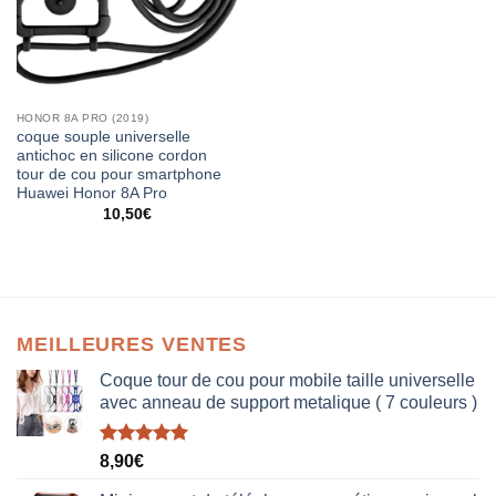
HONOR 8A PRO (2019)
coque souple universelle
antichoc en silicone cordon
tour de cou pour smartphone
Huawei Honor 8A Pro
10,50
€
MEILLEURES VENTES
Coque tour de cou pour mobile taille universelle
avec anneau de support metalique ( 7 couleurs )
Note
5.00
8,90
€
sur 5