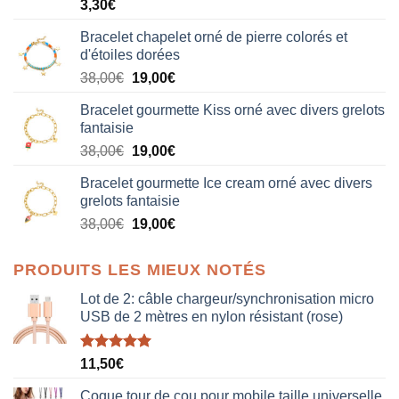
3,30
€
Bracelet chapelet orné de pierre colorés et
d'étoiles dorées
Le
Le
38,00
€
19,00
€
prix
prix
Bracelet gourmette Kiss orné avec divers grelots
initial
actuel
fantaisie
était :
est :
Le
Le
38,00
€
19,00
€
38,00€.
19,00€.
prix
prix
Bracelet gourmette Ice cream orné avec divers
initial
actuel
grelots fantaisie
était :
est :
Le
Le
38,00
€
19,00
€
38,00€.
19,00€.
prix
prix
initial
actuel
PRODUITS LES MIEUX NOTÉS
était :
est :
38,00€.
19,00€.
Lot de 2: câble chargeur/synchronisation micro
USB de 2 mètres en nylon résistant (rose)
Note
5.00
11,50
€
sur 5
Coque tour de cou pour mobile taille universelle