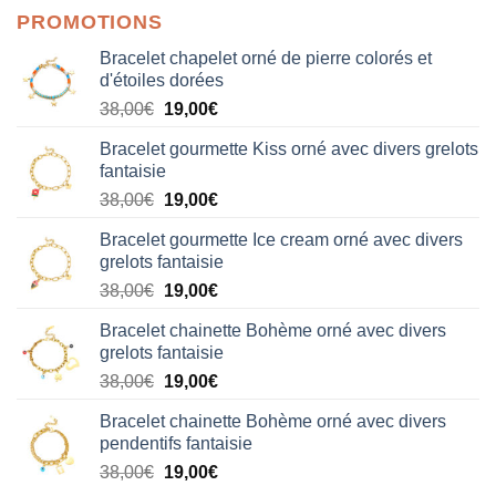
PROMOTIONS
Bracelet chapelet orné de pierre colorés et
d'étoiles dorées
Le
Le
38,00
€
19,00
€
prix
prix
Bracelet gourmette Kiss orné avec divers grelots
initial
actuel
fantaisie
était :
est :
Le
Le
38,00
€
19,00
€
38,00€.
19,00€.
prix
prix
Bracelet gourmette Ice cream orné avec divers
initial
actuel
grelots fantaisie
était :
est :
Le
Le
38,00
€
19,00
€
38,00€.
19,00€.
prix
prix
Bracelet chainette Bohème orné avec divers
initial
actuel
grelots fantaisie
était :
est :
Le
Le
38,00
€
19,00
€
38,00€.
19,00€.
prix
prix
Bracelet chainette Bohème orné avec divers
initial
actuel
pendentifs fantaisie
était :
est :
Le
Le
38,00
€
19,00
€
38,00€.
19,00€.
prix
prix