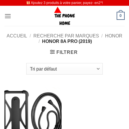
Ajoutez 3 produits à votre panier, payez- en2*!
Passer
au
0
contenu
ACCUEIL
/
RECHERCHE PAR MARQUES
/
HONOR
/
HONOR 8A PRO (2019)
FILTRER