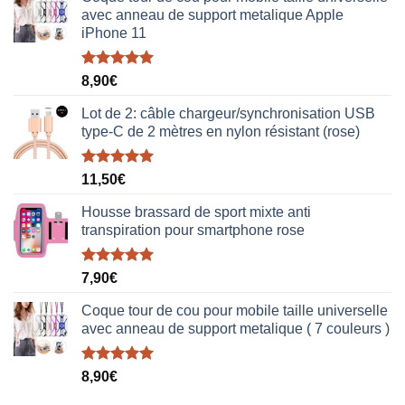
avec anneau de support metalique Apple
iPhone 11
Note
5.00
8,90
€
sur 5
Lot de 2: câble chargeur/synchronisation USB
type-C de 2 mètres en nylon résistant (rose)
Note
5.00
11,50
€
sur 5
Housse brassard de sport mixte anti
transpiration pour smartphone rose
Note
5.00
7,90
€
sur 5
Coque tour de cou pour mobile taille universelle
avec anneau de support metalique ( 7 couleurs )
Note
5.00
8,90
€
sur 5