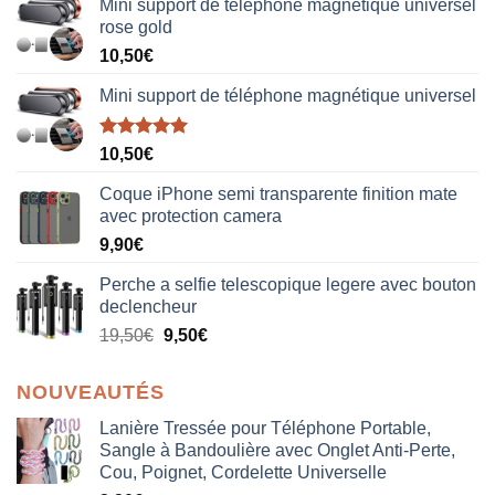
Mini support de téléphone magnétique universel
rose gold
10,50
€
Mini support de téléphone magnétique universel
Note
5.00
10,50
€
sur 5
Coque iPhone semi transparente finition mate
avec protection camera
9,90
€
Perche a selfie telescopique legere avec bouton
declencheur
19,50
€
9,50
€
NOUVEAUTÉS
Lanière Tressée pour Téléphone Portable,
Sangle à Bandoulière avec Onglet Anti-Perte,
Cou, Poignet, Cordelette Universelle