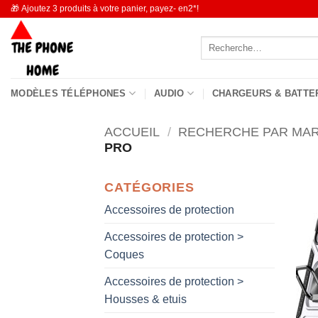
Passer
🎁 Ajoutez 3 produits à votre panier, payez- en2*!
au
Recherche
contenu
pour :
MODÈLES TÉLÉPHONES
AUDIO
CHARGEURS & BATTE
ACCUEIL
/
RECHERCHE PAR MA
PRO
CATÉGORIES
Accessoires de protection
Accessoires de protection >
Coques
Accessoires de protection >
Housses & etuis