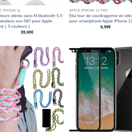
E IPHONE 11
APPLE IPHONE 12 PRO
eurs stéréo sans fil bluetooth 5.0
Etui tour de cou/dragonne en sili
 wireless son HiFi pour Apple
pour smartphone Apple iPhone 1
ne ( 3 couleurs )
6,99
€
39,00
€