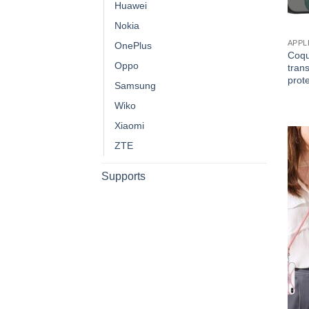
Huawei
Nokia
APPL
OnePlus
Coqu
Oppo
tran
prot
Samsung
Wiko
Xiaomi
ZTE
Supports