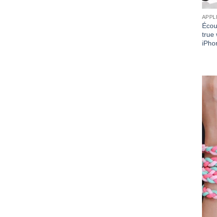
APPL
Écout
true
iPho