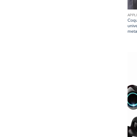
APPL
Coqu
univ
meta