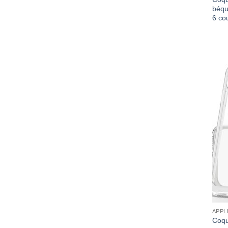
béqu
6 co
APPL
Coqu