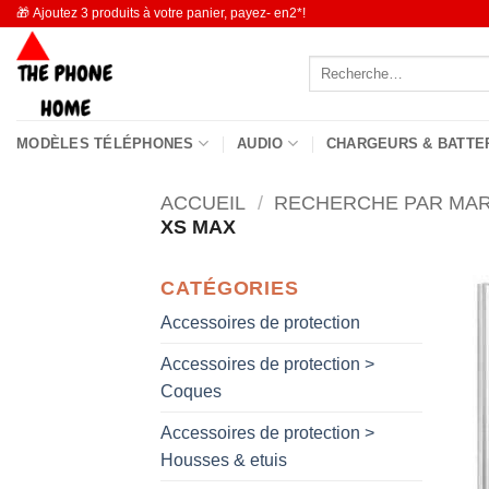
Passer
🎁 Ajoutez 3 produits à votre panier, payez- en2*!
au
Recherche
contenu
pour :
MODÈLES TÉLÉPHONES
AUDIO
CHARGEURS & BATTE
ACCUEIL
/
RECHERCHE PAR MA
XS MAX
CATÉGORIES
Accessoires de protection
Accessoires de protection >
Coques
Accessoires de protection >
Housses & etuis