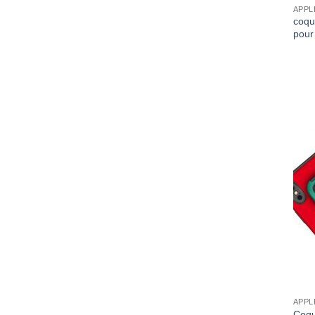
APPL
coqu
pour
APPL
Coqu