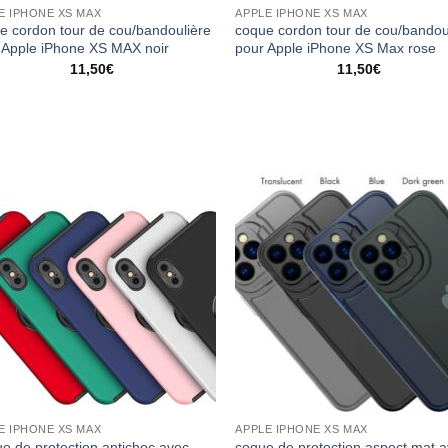
E IPHONE XS MAX
APPLE IPHONE XS MAX
e cordon tour de cou/bandoulière
coque cordon tour de cou/bandou
 Apple iPhone XS MAX noir
pour Apple iPhone XS Max rose
11,50
€
11,50
€
E IPHONE XS MAX
APPLE IPHONE XS MAX
e de protection antichoc avec
coque de protection aspect mat 