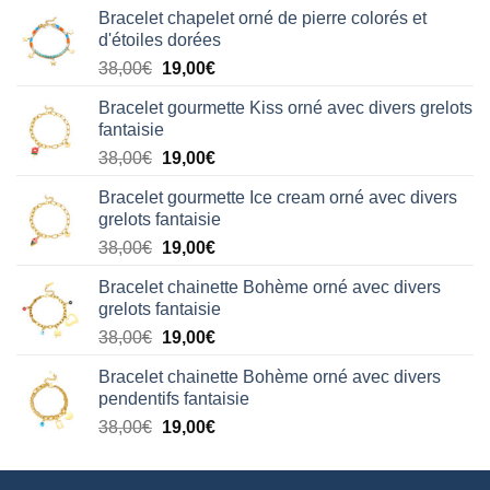
Bracelet chapelet orné de pierre colorés et
d'étoiles dorées
Le
Le
38,00
€
19,00
€
prix
prix
Bracelet gourmette Kiss orné avec divers grelots
initial
actuel
fantaisie
était :
est :
Le
Le
38,00
€
19,00
€
38,00€.
19,00€.
prix
prix
Bracelet gourmette Ice cream orné avec divers
initial
actuel
grelots fantaisie
était :
est :
Le
Le
38,00
€
19,00
€
38,00€.
19,00€.
prix
prix
Bracelet chainette Bohème orné avec divers
initial
actuel
grelots fantaisie
était :
est :
Le
Le
38,00
€
19,00
€
38,00€.
19,00€.
prix
prix
Bracelet chainette Bohème orné avec divers
initial
actuel
pendentifs fantaisie
était :
est :
Le
Le
38,00
€
19,00
€
38,00€.
19,00€.
prix
prix
initial
actuel