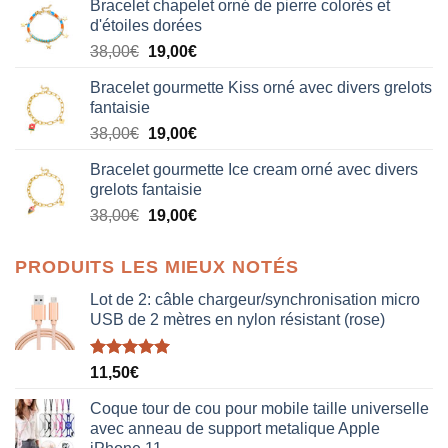
Bracelet chapelet orné de pierre colorés et
d'étoiles dorées
Le
Le
38,00
€
19,00
€
prix
prix
Bracelet gourmette Kiss orné avec divers grelots
initial
actuel
fantaisie
était :
est :
Le
Le
38,00
€
19,00
€
38,00€.
19,00€.
prix
prix
Bracelet gourmette Ice cream orné avec divers
initial
actuel
grelots fantaisie
était :
est :
Le
Le
38,00
€
19,00
€
38,00€.
19,00€.
prix
prix
initial
actuel
PRODUITS LES MIEUX NOTÉS
était :
est :
38,00€.
19,00€.
Lot de 2: câble chargeur/synchronisation micro
USB de 2 mètres en nylon résistant (rose)
Note
5.00
11,50
€
sur 5
Coque tour de cou pour mobile taille universelle
avec anneau de support metalique Apple