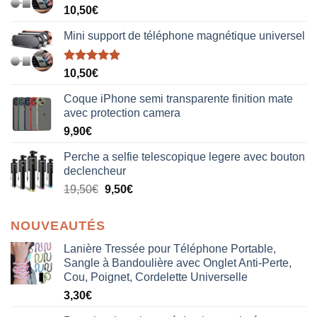
10,50
€
Mini support de téléphone magnétique universel
Note
5.00
10,50
€
sur 5
Coque iPhone semi transparente finition mate
avec protection camera
9,90
€
Perche a selfie telescopique legere avec bouton
declencheur
19,50
€
9,50
€
NOUVEAUTÉS
Lanière Tressée pour Téléphone Portable,
Sangle à Bandoulière avec Onglet Anti-Perte,
Cou, Poignet, Cordelette Universelle
3,30
€