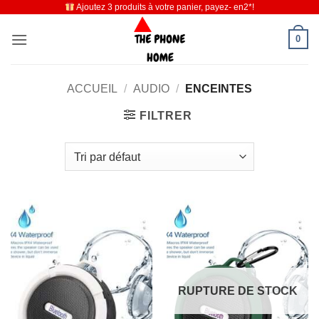
Ajoutez 3 produits à votre panier, payez- en2*!
Passer
au
0
contenu
ACCUEIL
/
AUDIO
/
ENCEINTES
FILTRER
RUPTURE DE STOCK