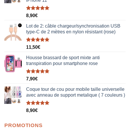
iPhone 11
Note
5.00
8,90
€
sur 5
Lot de 2: câble chargeur/synchronisation USB
type-C de 2 mètres en nylon résistant (rose)
Note
5.00
11,50
€
sur 5
Housse brassard de sport mixte anti
transpiration pour smartphone rose
Note
5.00
7,90
€
sur 5
Coque tour de cou pour mobile taille universelle
avec anneau de support metalique ( 7 couleurs )
Note
5.00
8,90
€
sur 5
PROMOTIONS