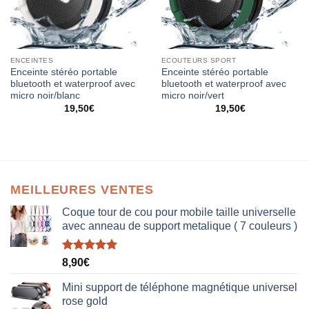
ENCEINTES
ECOUTEURS SPORT
Enceinte stéréo portable
Enceinte stéréo portable
bluetooth et waterproof avec
bluetooth et waterproof avec
micro noir/blanc
micro noir/vert
19,50
€
19,50
€
MEILLEURES VENTES
Coque tour de cou pour mobile taille universelle
avec anneau de support metalique ( 7 couleurs )
Note
5.00
8,90
€
sur 5
Mini support de téléphone magnétique universel
rose gold