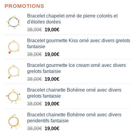
PROMOTIONS
Bracelet chapelet orné de pierre colorés et
d'étoiles dorées
Le
Le
38,00
€
19,00
€
prix
prix
Bracelet gourmette Kiss orné avec divers grelots
initial
actuel
fantaisie
était :
est :
Le
Le
38,00
€
19,00
€
38,00€.
19,00€.
prix
prix
Bracelet gourmette Ice cream orné avec divers
initial
actuel
grelots fantaisie
était :
est :
Le
Le
38,00
€
19,00
€
38,00€.
19,00€.
prix
prix
Bracelet chainette Bohème orné avec divers
initial
actuel
grelots fantaisie
était :
est :
Le
Le
38,00
€
19,00
€
38,00€.
19,00€.
prix
prix
Bracelet chainette Bohème orné avec divers
initial
actuel
pendentifs fantaisie
était :
est :
Le
Le
38,00
€
19,00
€
38,00€.
19,00€.
prix
prix