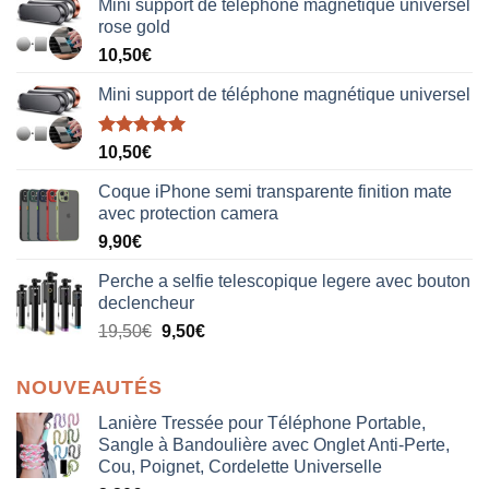
Mini support de téléphone magnétique universel
rose gold
10,50
€
Mini support de téléphone magnétique universel
Note
5.00
10,50
€
sur 5
Coque iPhone semi transparente finition mate
avec protection camera
9,90
€
Perche a selfie telescopique legere avec bouton
declencheur
19,50
€
9,50
€
NOUVEAUTÉS
Lanière Tressée pour Téléphone Portable,
Sangle à Bandoulière avec Onglet Anti-Perte,
Cou, Poignet, Cordelette Universelle