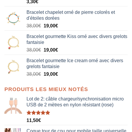
3,30
€
Bracelet chapelet orné de pierre colorés et
d'étoiles dorées
Le
Le
38,00
€
19,00
€
prix
prix
Bracelet gourmette Kiss orné avec divers grelots
initial
actuel
fantaisie
était :
est :
Le
Le
38,00
€
19,00
€
38,00€.
19,00€.
prix
prix
Bracelet gourmette Ice cream orné avec divers
initial
actuel
grelots fantaisie
était :
est :
Le
Le
38,00
€
19,00
€
38,00€.
19,00€.
prix
prix
initial
actuel
PRODUITS LES MIEUX NOTÉS
était :
est :
38,00€.
19,00€.
Lot de 2: câble chargeur/synchronisation micro
USB de 2 mètres en nylon résistant (rose)
Note
5.00
11,50
€
sur 5
Coque tour de cou pour mobile taille universelle