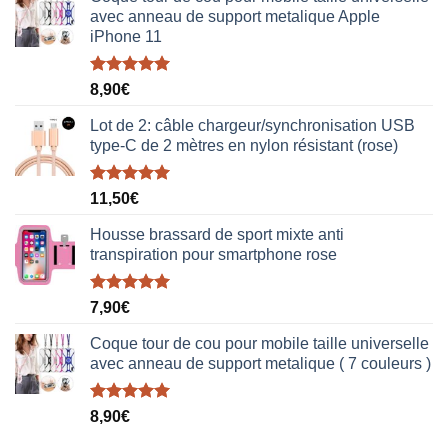
avec anneau de support metalique Apple
iPhone 11
Note
5.00
8,90
€
sur 5
Lot de 2: câble chargeur/synchronisation USB
type-C de 2 mètres en nylon résistant (rose)
Note
5.00
11,50
€
sur 5
Housse brassard de sport mixte anti
transpiration pour smartphone rose
Note
5.00
7,90
€
sur 5
Coque tour de cou pour mobile taille universelle
avec anneau de support metalique ( 7 couleurs )
Note
5.00
8,90
€
sur 5