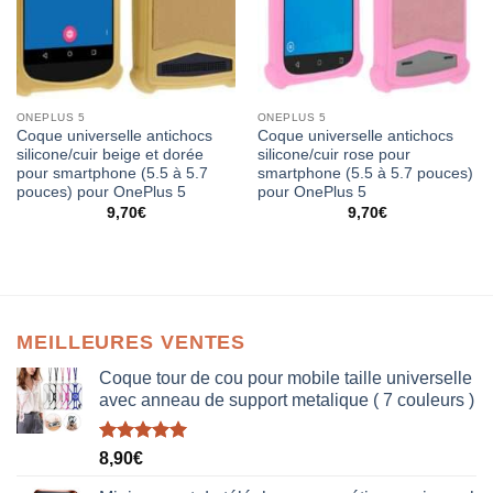
ONEPLUS 5
ONEPLUS 5
Coque universelle antichocs
Coque universelle antichocs
silicone/cuir beige et dorée
silicone/cuir rose pour
pour smartphone (5.5 à 5.7
smartphone (5.5 à 5.7 pouces)
pouces) pour OnePlus 5
pour OnePlus 5
9,70
€
9,70
€
MEILLEURES VENTES
Coque tour de cou pour mobile taille universelle
avec anneau de support metalique ( 7 couleurs )
Note
5.00
8,90
€
sur 5