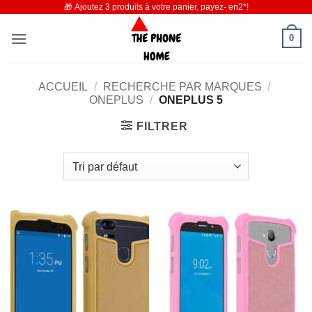
🎁 Ajoutez 3 produits à votre panier, payez- en2*!
Passer
au
0
contenu
ACCUEIL
/
RECHERCHE PAR MARQUES
/
ONEPLUS
/
ONEPLUS 5
FILTRER