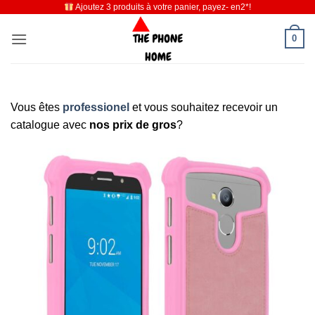
Ajoutez 3 produits à votre panier, payez- en2*!
Passer
au
0
contenu
Vous êtes
professionel
et vous souhaitez recevoir un
catalogue avec
nos prix de gros
?