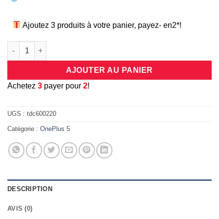
Ajoutez 3 produits à votre panier, payez- en2*!
quantité de Coque universelle antichocs silicone/cuir rose po
AJOUTER AU PANIER
A
chetez
3
payer pour
2
!
UGS :
tdc600220
Catégorie :
OnePlus 5
DESCRIPTION
AVIS (0)