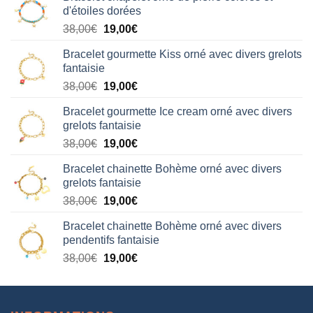
d'étoiles dorées
Le
Le
38,00
€
19,00
€
prix
prix
Bracelet gourmette Kiss orné avec divers grelots
initial
actuel
fantaisie
était :
est :
Le
Le
38,00
€
19,00
€
38,00€.
19,00€.
prix
prix
Bracelet gourmette Ice cream orné avec divers
initial
actuel
grelots fantaisie
était :
est :
Le
Le
38,00
€
19,00
€
38,00€.
19,00€.
prix
prix
Bracelet chainette Bohème orné avec divers
initial
actuel
grelots fantaisie
était :
est :
Le
Le
38,00
€
19,00
€
38,00€.
19,00€.
prix
prix
Bracelet chainette Bohème orné avec divers
initial
actuel
pendentifs fantaisie
était :
est :
Le
Le
38,00
€
19,00
€
38,00€.
19,00€.
prix
prix
initial
actuel
était :
est :