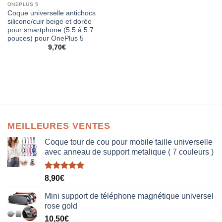
ONEPLUS 5
Coque universelle antichocs
silicone/cuir beige et dorée
pour smartphone (5.5 à 5.7
pouces) pour OnePlus 5
9,70
€
MEILLEURES VENTES
Coque tour de cou pour mobile taille universelle
avec anneau de support metalique ( 7 couleurs )
Note
5.00
8,90
€
sur 5
Mini support de téléphone magnétique universel
rose gold
10,50
€