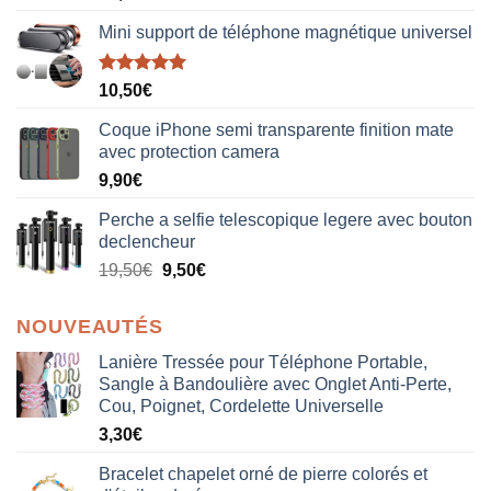
Mini support de téléphone magnétique universel
Note
5.00
10,50
€
sur 5
Coque iPhone semi transparente finition mate
avec protection camera
9,90
€
Perche a selfie telescopique legere avec bouton
declencheur
19,50
€
9,50
€
NOUVEAUTÉS
Lanière Tressée pour Téléphone Portable,
Sangle à Bandoulière avec Onglet Anti-Perte,
Cou, Poignet, Cordelette Universelle
3,30
€
Bracelet chapelet orné de pierre colorés et