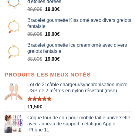
d'étoiles dorées
Le
Le
38,00
€
19,00
€
prix
prix
Bracelet gourmette Kiss orné avec divers grelots
initial
actuel
fantaisie
était :
est :
Le
Le
38,00
€
19,00
€
38,00€.
19,00€.
prix
prix
Bracelet gourmette Ice cream orné avec divers
initial
actuel
grelots fantaisie
était :
est :
Le
Le
38,00
€
19,00
€
38,00€.
19,00€.
prix
prix
initial
actuel
PRODUITS LES MIEUX NOTÉS
était :
est :
38,00€.
19,00€.
Lot de 2: câble chargeur/synchronisation micro
USB de 2 mètres en nylon résistant (rose)
Note
5.00
11,50
€
sur 5
Coque tour de cou pour mobile taille universelle
avec anneau de support metalique Apple
iPhone 11