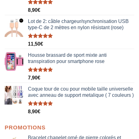
Note
5.00
8,90
€
sur 5
Lot de 2: câble chargeur/synchronisation USB
type-C de 2 mètres en nylon résistant (rose)
Note
5.00
11,50
€
sur 5
Housse brassard de sport mixte anti
transpiration pour smartphone rose
Note
5.00
7,90
€
sur 5
Coque tour de cou pour mobile taille universelle
avec anneau de support metalique ( 7 couleurs )
Note
5.00
8,90
€
sur 5
PROMOTIONS
Bracelet chapelet orné de pierre colorés et