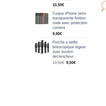
Note
5.00
10,50
€
sur 5
Coque iPhone semi
transparente finition
mate avec protection
camera
9,90
€
Perche a selfie
telescopique legere
avec bouton
declencheur
19,50
€
9,50
€