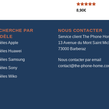
Note
5.00
8,90
€
sur 5
CHERCHE PAR
NOUS CONTACTER
DÈLE
Service client The Phone H
èles Apple
13 Avenue du Mont Saint Mic
73000 Barberaz
èles Huawei
èles Samsung
Nous contacter par email
contact@the-phone-home.c
èles Sony
èles Wiko