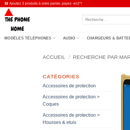
Passer
Ajoutez 3 produits à votre panier, payez- en2*!
au
Recherche
contenu
pour :
MODÈLES TÉLÉPHONES
AUDIO
CHARGEURS & BATTE
ACCUEIL
/
RECHERCHE PAR MA
CATÉGORIES
Accessoires de protection
Accessoires de protection >
Coques
Accessoires de protection >
Housses & etuis