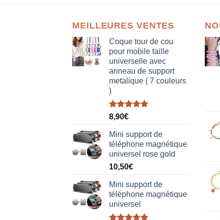
MEILLEURES VENTES
NO
Coque tour de cou
pour mobile taille
universelle avec
anneau de support
metalique ( 7 couleurs
)
Note
5.00
8,90
€
sur 5
Mini support de
téléphone magnétique
universel rose gold
10,50
€
Mini support de
téléphone magnétique
universel