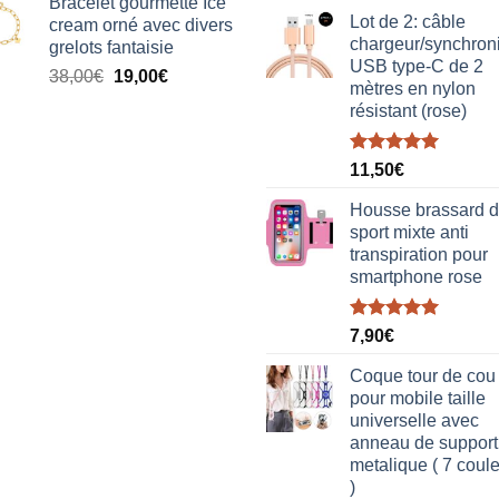
Bracelet gourmette Ice
initial
actuel
Lot de 2: câble
cream orné avec divers
était :
est :
chargeur/synchron
grelots fantaisie
38,00€.
19,00€.
USB type-C de 2
Le
Le
38,00
€
19,00
€
mètres en nylon
prix
prix
résistant (rose)
initial
actuel
était :
est :
Note
5.00
38,00€.
19,00€.
11,50
€
sur 5
Housse brassard 
sport mixte anti
transpiration pour
smartphone rose
Note
5.00
7,90
€
sur 5
Coque tour de cou
pour mobile taille
universelle avec
anneau de support
metalique ( 7 coul
)