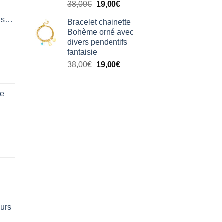
Le
Le
38,00
€
19,00
€
prix
prix
isation
Bracelet chainette
initial
actuel
Bohème orné avec
était :
est :
divers pendentifs
38,00€.
19,00€.
fantaisie
Le
Le
38,00
€
19,00
€
prix
prix
initial
actuel
de
était :
est :
38,00€.
19,00€.
eurs