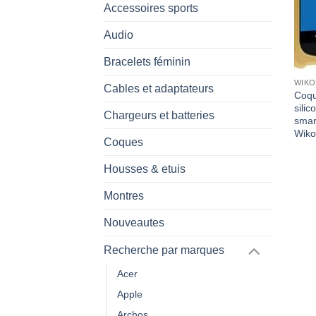
Accessoires sports
Audio
Bracelets féminin
WIKO
Cables et adaptateurs
Coqu
silic
Chargeurs et batteries
smar
Wiko
Coques
Housses & etuis
Montres
Nouveautes
Recherche par marques
Acer
Apple
Archos