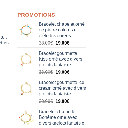
X
PROMOTIONS
Bracelet chapelet orné
de pierre colorés et
d'étoiles dorées
isation
tres
Le
Le
38,00
€
19,00
€
prix
prix
Bracelet gourmette
initial
actuel
Kiss orné avec divers
était :
est :
grelots fantaisie
38,00€.
19,00€.
Le
Le
38,00
€
19,00
€
prix
prix
Bracelet gourmette Ice
initial
actuel
cream orné avec divers
était :
est :
grelots fantaisie
38,00€.
19,00€.
Le
Le
38,00
€
19,00
€
prix
prix
Bracelet chainette
initial
actuel
Bohème orné avec
était :
est :
divers grelots fantaisie
38,00€.
19,00€.