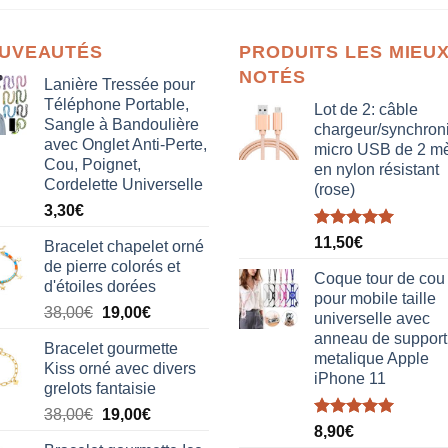
UVEAUTÉS
PRODUITS LES MIEU
NOTÉS
Lanière Tressée pour
Téléphone Portable,
Lot de 2: câble
Sangle à Bandoulière
chargeur/synchron
avec Onglet Anti-Perte,
micro USB de 2 mè
Cou, Poignet,
en nylon résistant
Cordelette Universelle
(rose)
3,30
€
Note
5.00
11,50
€
Bracelet chapelet orné
sur 5
de pierre colorés et
Coque tour de cou
d'étoiles dorées
pour mobile taille
Le
Le
38,00
€
19,00
€
universelle avec
prix
prix
anneau de support
Bracelet gourmette
initial
actuel
metalique Apple
Kiss orné avec divers
était :
est :
iPhone 11
grelots fantaisie
38,00€.
19,00€.
Le
Le
38,00
€
19,00
€
Note
5.00
8,90
€
prix
prix
sur 5