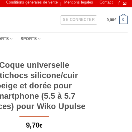
Conditions générales de vente
Mentions légales
Contact
SE CONNECTER
0
0,00
€
ORTS
SPORTS
Coque universelle
tichocs silicone/cuir
beige et dorée pour
martphone (5.5 à 5.7
es) pour Wiko Upulse
9,70
€