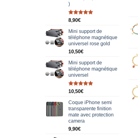
)
Note
5.00
8,90
€
sur 5
Mini support de
téléphone magnétique
universel rose gold
10,50
€
Mini support de
téléphone magnétique
universel
Note
5.00
10,50
€
sur 5
Coque iPhone semi
transparente finition
mate avec protection
camera
9,90
€