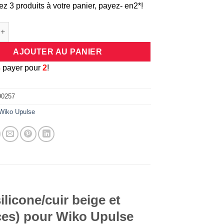
ez 3 produits à votre panier, payez- en2*!
e Coque universelle antichocs silicone/cuir beige et dorée pour 
AJOUTER AU PANIER
3
payer pour
2
!
90257
Wiko Upulse
licone/cuir beige et
ces) pour Wiko Upulse