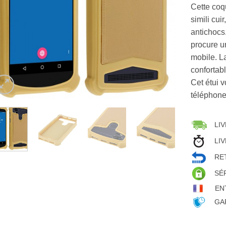
Cette coq
simili cui
antichocs.
procure u
mobile. L
confortab
Cet étui v
téléphone
LIV
LIV
RET
SÉ
EN
GAR