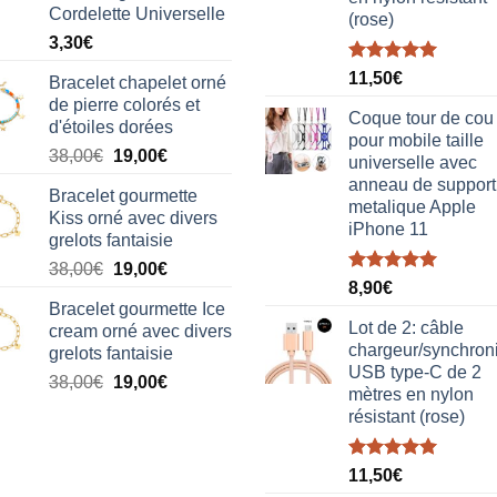
Cordelette Universelle
(rose)
3,30
€
Note
5.00
11,50
€
Bracelet chapelet orné
sur 5
de pierre colorés et
Coque tour de cou
d'étoiles dorées
pour mobile taille
Le
Le
38,00
€
19,00
€
universelle avec
prix
prix
anneau de support
Bracelet gourmette
initial
actuel
metalique Apple
Kiss orné avec divers
était :
est :
iPhone 11
grelots fantaisie
38,00€.
19,00€.
Le
Le
38,00
€
19,00
€
Note
5.00
8,90
€
prix
prix
sur 5
Bracelet gourmette Ice
initial
actuel
Lot de 2: câble
cream orné avec divers
était :
est :
chargeur/synchron
grelots fantaisie
38,00€.
19,00€.
USB type-C de 2
Le
Le
38,00
€
19,00
€
mètres en nylon
prix
prix
résistant (rose)
initial
actuel
était :
est :
Note
5.00
38,00€.
19,00€.
11,50
€
sur 5