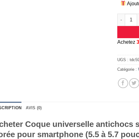
Ajout
quantité d
A
chetez
UGS :
tdc5
Catégorie :
SCRIPTION
AVIS (0)
cheter Coque universelle antichocs si
orée pour smartphone (5.5 à 5.7 pou