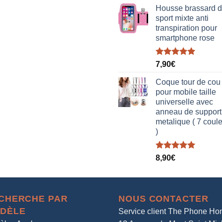
Housse brassard 
sport mixte anti
transpiration pour
smartphone rose
Note
5.00
7,90
€
sur 5
Coque tour de cou
pour mobile taille
universelle avec
anneau de support
metalique ( 7 coul
)
Note
5.00
8,90
€
sur 5
CHERCHE PAR
NOUS CONTACTER
DÈLE
Service client The Phone H