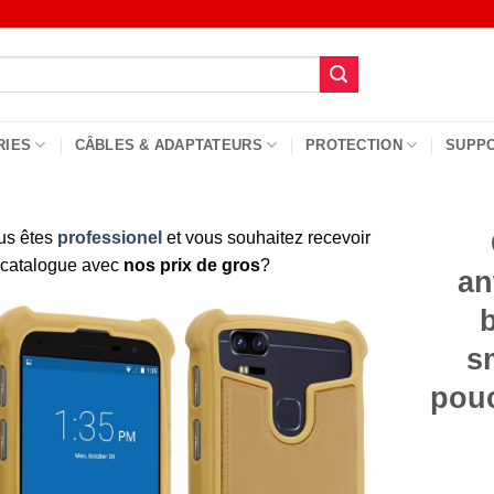
RIES
CÂBLES & ADAPTATEURS
PROTECTION
SUPP
us êtes
professionel
et vous souhaitez recevoir
 catalogue avec
nos prix de gros
?
an
s
pouc