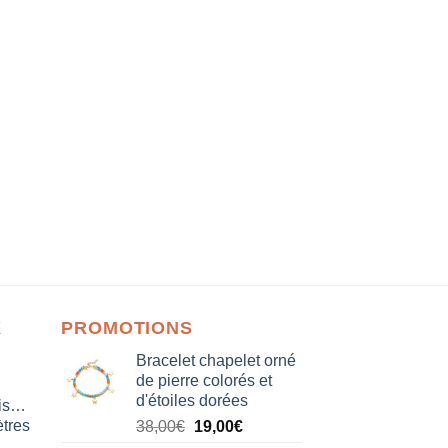
X
PROMOTIONS
Bracelet chapelet orné
de pierre colorés et
d'étoiles dorées
isation
tres
Le
Le
38,00
€
19,00
€
prix
prix