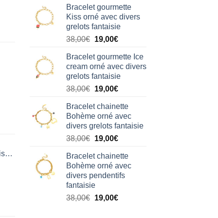
Bracelet gourmette
initial
actuel
Kiss orné avec divers
était :
est :
grelots fantaisie
38,00€.
19,00€.
Le
Le
38,00
€
19,00
€
prix
prix
Bracelet gourmette Ice
initial
actuel
cream orné avec divers
était :
est :
grelots fantaisie
38,00€.
19,00€.
Le
Le
38,00
€
19,00
€
prix
prix
Bracelet chainette
initial
actuel
Bohème orné avec
était :
est :
divers grelots fantaisie
38,00€.
19,00€.
Le
Le
38,00
€
19,00
€
prix
prix
isation
Bracelet chainette
initial
actuel
Bohème orné avec
était :
est :
divers pendentifs
38,00€.
19,00€.
fantaisie
Le
Le
38,00
€
19,00
€
prix
prix
initial
actuel