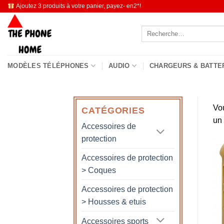
Passer
Ajoutez 3 produits à votre panier, payez- en2*!
au
Recherche
contenu
pour :
MODÈLES TÉLÉPHONES
AUDIO
CHARGEURS & BATTE
Vo
CATÉGORIES
un
Accessoires de
protection
Accessoires de protection
> Coques
Accessoires de protection
> Housses & etuis
Accessoires sports