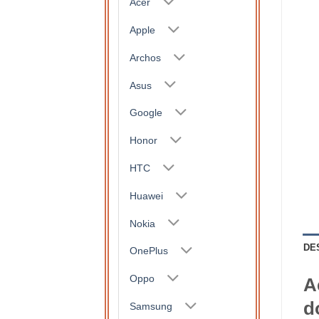
Acer
Apple
Archos
Asus
Google
Honor
HTC
Huawei
Nokia
DE
OnePlus
Oppo
A
d
Samsung