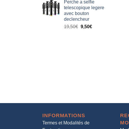
Perche a selfie
telescopique legere
avec bouton
declencheur
19,50
€
9,50
€
INFORMATIONS
RE
MO
Termes et Modalités de