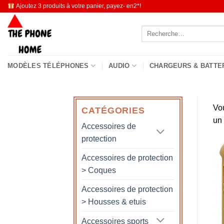
Passer
Ajoutez 3 produits à votre panier, payez- en2*!
au
Recherche
contenu
pour :
MODÈLES TÉLÉPHONES
AUDIO
CHARGEURS & BATTE
Vo
CATÉGORIES
un
Accessoires de
protection
Accessoires de protection
> Coques
Accessoires de protection
> Housses & etuis
Accessoires sports