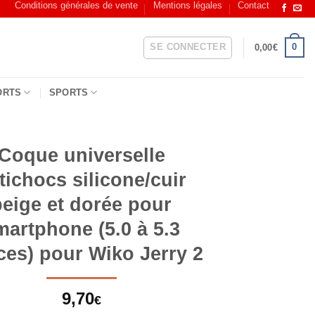
Conditions générales de vente
Mentions légales
Contact
SE CONNECTER
0
0,00
€
ORTS
SPORTS
Coque universelle
tichocs silicone/cuir
beige et dorée pour
martphone (5.0 à 5.3
es) pour Wiko Jerry 2
9,70
€