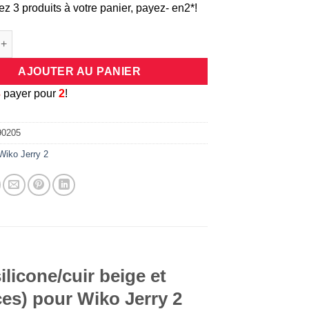
ez 3 produits à votre panier, payez- en2*!
e Coque universelle antichocs silicone/cuir beige et dorée pour 
AJOUTER AU PANIER
3
payer pour
2
!
90205
Wiko Jerry 2
licone/cuir beige et
es) pour Wiko Jerry 2