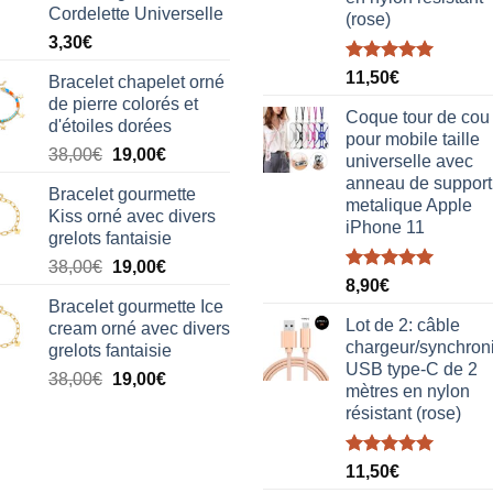
Cordelette Universelle
(rose)
3,30
€
Note
5.00
11,50
€
Bracelet chapelet orné
sur 5
de pierre colorés et
Coque tour de cou
d'étoiles dorées
pour mobile taille
Le
Le
38,00
€
19,00
€
universelle avec
prix
prix
anneau de support
Bracelet gourmette
initial
actuel
metalique Apple
Kiss orné avec divers
était :
est :
iPhone 11
grelots fantaisie
38,00€.
19,00€.
Le
Le
38,00
€
19,00
€
Note
5.00
8,90
€
prix
prix
sur 5
Bracelet gourmette Ice
initial
actuel
Lot de 2: câble
cream orné avec divers
était :
est :
chargeur/synchron
grelots fantaisie
38,00€.
19,00€.
USB type-C de 2
Le
Le
38,00
€
19,00
€
mètres en nylon
prix
prix
résistant (rose)
initial
actuel
était :
est :
Note
5.00
38,00€.
19,00€.
11,50
€
sur 5