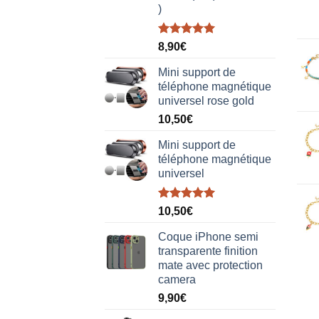
)
Note
5.00
8,90
€
sur 5
Mini support de
téléphone magnétique
universel rose gold
10,50
€
Mini support de
téléphone magnétique
universel
Note
5.00
10,50
€
sur 5
Coque iPhone semi
transparente finition
mate avec protection
camera
9,90
€