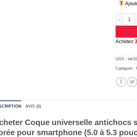
Ajout
quantité d
A
chetez
UGS :
tdc5
Catégorie :
SCRIPTION
AVIS (0)
cheter Coque universelle antichocs si
orée pour smartphone (5.0 à 5.3 pouc