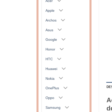
Acer
Apple
Archos
Asus
Google
Honor
HTC
Huawei
Nokia
DE
OnePlus
Oppo
A
d
Samsung