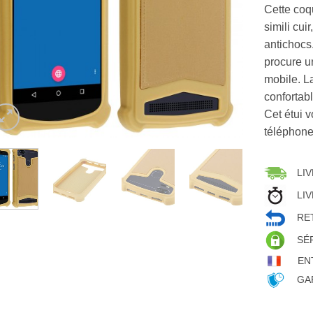
Cette coq
simili cui
antichocs.
procure u
mobile. L
confortab
Cet étui v
téléphone
LIV
LIV
RET
SÉ
EN
GAR