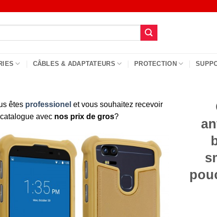
RIES
CÂBLES & ADAPTATEURS
PROTECTION
SUPP
us êtes
professionel
et vous souhaitez recevoir
 catalogue avec
nos prix de gros
?
an
s
pouc