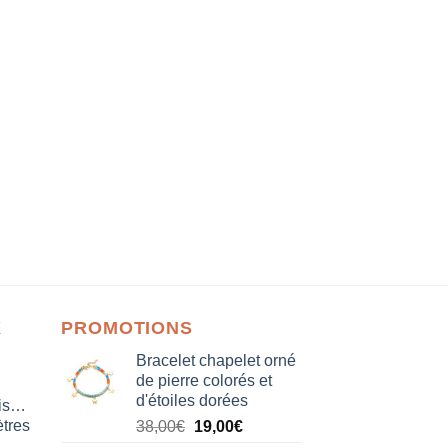
X
PROMOTIONS
Bracelet chapelet orné
de pierre colorés et
d'étoiles dorées
isation
tres
Le
Le
38,00
€
19,00
€
prix
prix