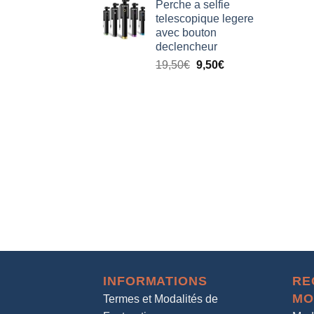
Perche a selfie
telescopique legere
avec bouton
declencheur
19,50
€
9,50
€
INFORMATIONS
RE
MO
Termes et Modalités de