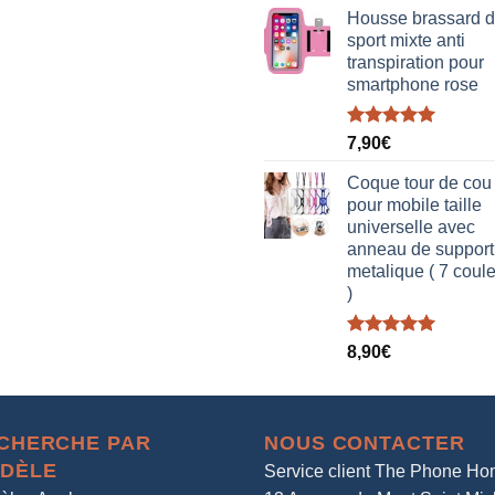
Housse brassard 
sport mixte anti
transpiration pour
smartphone rose
Note
5.00
7,90
€
sur 5
Coque tour de cou
pour mobile taille
universelle avec
anneau de support
metalique ( 7 coul
)
Note
5.00
8,90
€
sur 5
CHERCHE PAR
NOUS CONTACTER
DÈLE
Service client The Phone H