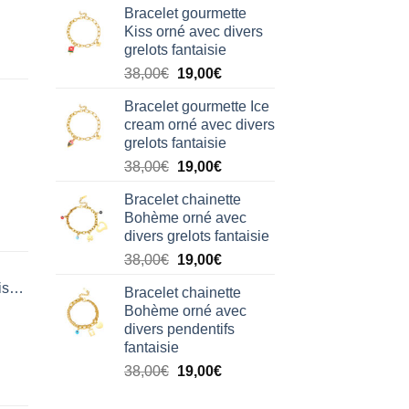
Bracelet gourmette
initial
actuel
Kiss orné avec divers
était :
est :
grelots fantaisie
38,00€.
19,00€.
Le
Le
38,00
€
19,00
€
prix
prix
Bracelet gourmette Ice
initial
actuel
cream orné avec divers
était :
est :
grelots fantaisie
38,00€.
19,00€.
Le
Le
38,00
€
19,00
€
prix
prix
Bracelet chainette
initial
actuel
Bohème orné avec
était :
est :
divers grelots fantaisie
38,00€.
19,00€.
Le
Le
38,00
€
19,00
€
prix
prix
isation
Bracelet chainette
initial
actuel
Bohème orné avec
était :
est :
divers pendentifs
38,00€.
19,00€.
fantaisie
Le
Le
38,00
€
19,00
€
prix
prix
initial
actuel