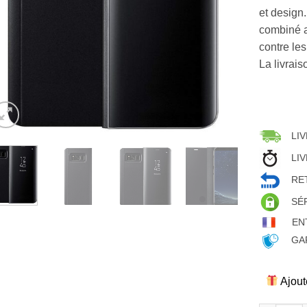
et design
combiné au
contre les
La livrais
LIV
LIV
RET
SÉ
EN
GAR
Ajout