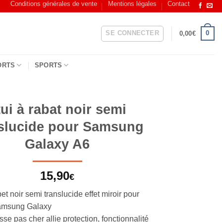
Conditions générales de vente
Mentions légales
Contact
SE CONNECTER
0
0,00
€
ORTS
SPORTS
tui à rabat noir semi
slucide pour Samsung
Galaxy A6
15,90
€
pet noir semi translucide effet miroir pour
amsung Galaxy
se pas cher allie protection, fonctionnalité