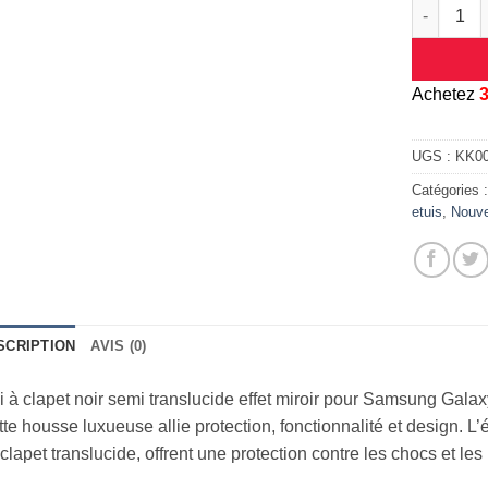
quantité d
A
chetez
UGS :
KK0
Catégories 
etuis
,
Nouv
SCRIPTION
AVIS (0)
i à clapet noir semi translucide effet miroir pour Samsung Gala
te housse luxueuse allie protection, fonctionnalité et design. 
clapet translucide, offrent une protection contre les chocs et les