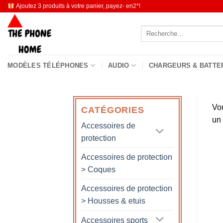
Passer
Ajoutez 3 produits à votre panier, payez- en2*!
au
Recherche
contenu
pour :
MODÈLES TÉLÉPHONES
AUDIO
CHARGEURS & BATTE
Vo
CATÉGORIES
un
Accessoires de
protection
Accessoires de protection
> Coques
Accessoires de protection
> Housses & etuis
Accessoires sports