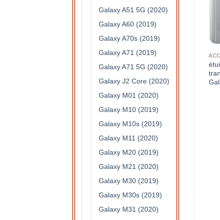
Galaxy A51 5G (2020)
Galaxy A60 (2019)
Galaxy A70s (2019)
Galaxy A71 (2019)
S DE PROTECTION
ACCESSOIRES DE PROTECTION
ACCESSOIRES DE PROTECTION
étui à rabat semi
étui à rabat semi
étu
Galaxy A71 5G (2020)
translucide pour Samsung
translucide pour Samsung
tra
Galaxy J2 Core (2020)
Galaxy J3 2017 (violet)
Galaxy J6+ (rose)
Gal
15,90
€
15,90
€
Galaxy M01 (2020)
Galaxy M10 (2019)
Galaxy M10s (2019)
Galaxy M11 (2020)
Galaxy M20 (2019)
Galaxy M21 (2020)
Galaxy M30 (2019)
Galaxy M30s (2019)
Galaxy M31 (2020)