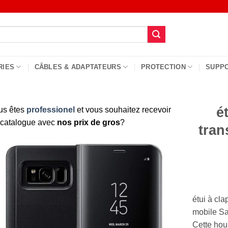
RIES
CÂBLES & ADAPTATEURS
PROTECTION
SUPP
é
us êtes
professionel
et vous souhaitez recevoir
 catalogue avec
nos prix de gros
?
tran
étui à cla
mobile S
Cette hous