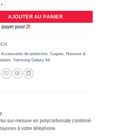
e étui à rabat noir semi translucide pour Samsung Galaxy A6
AJOUTER AU PANIER
3
payer pour
2
!
0124
:
Accessoires de protection
,
Coques
,
Housses &
eautes
,
Samsung Galaxy A6
xy
L’étui sur-mesure en polycarbonate combiné
 rayures à votre téléphone.