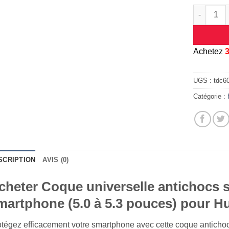
quantité d
A
chetez
UGS :
tdc6
Catégorie :
SCRIPTION
AVIS (0)
cheter Coque universelle antichocs s
martphone (5.0 à 5.3 pouces) pour H
tégez efficacement votre smartphone avec cette coque antichocs