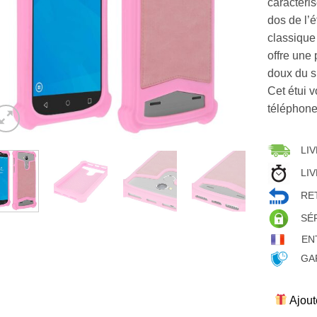
caractéri
dos de l’é
classique
offre une
doux du s
Cet étui v
téléphone
LIV
LIV
RET
SÉ
EN
GAR
Ajout