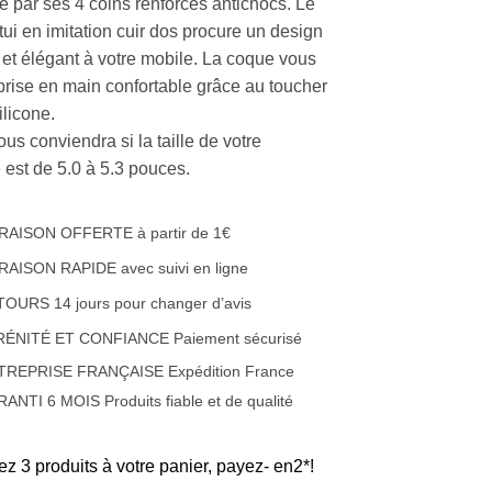
se par ses 4 coins renforcés antichocs. Le
tui en imitation cuir dos procure un design
 et élégant à votre mobile. La coque vous
 prise en main confortable grâce au toucher
ilicone.
ous conviendra si la taille de votre
 est de 5.0 à 5.3 pouces.
RAISON OFFERTE à partir de 1€
RAISON RAPIDE avec suivi en ligne
OURS 14 jours pour changer d’avis
RÉNITÉ ET CONFIANCE Paiement sécurisé
TREPRISE FRANÇAISE Expédition France
ANTI 6 MOIS Produits fiable et de qualité
ez 3 produits à votre panier, payez- en2*!