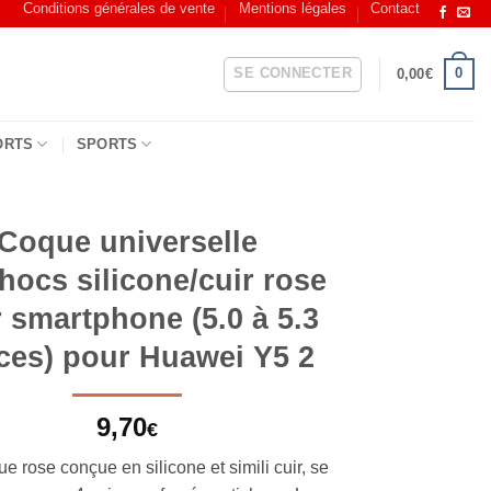
Conditions générales de vente
Mentions légales
Contact
SE CONNECTER
0
0,00
€
ORTS
SPORTS
Coque universelle
hocs silicone/cuir rose
 smartphone (5.0 à 5.3
ces) pour Huawei Y5 2
9,70
€
e rose conçue en silicone et simili cuir, se