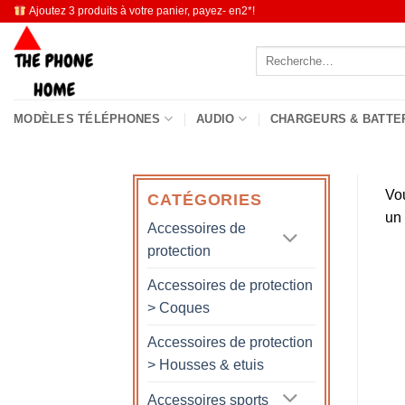
Passer
Ajoutez 3 produits à votre panier, payez- en2*!
au
Recherche
contenu
pour :
MODÈLES TÉLÉPHONES
AUDIO
CHARGEURS & BATTE
Vo
CATÉGORIES
un
Accessoires de
protection
Accessoires de protection
> Coques
Accessoires de protection
> Housses & etuis
Accessoires sports