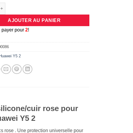
e Coque universelle antichocs silicone/cuir rose pour smartphone
AJOUTER AU PANIER
3
payer pour
2
!
00086
Huawei Y5 2
ilicone/cuir rose pour
uawei Y5 2
 rose . Une protection universelle pour