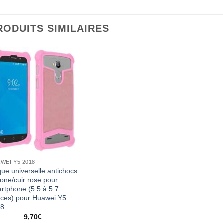
RODUITS SIMILAIRES
WEI Y5 2018
ue universelle antichocs
icone/cuir rose pour
rtphone (5.5 à 5.7
ces) pour Huawei Y5
18
9,70
€