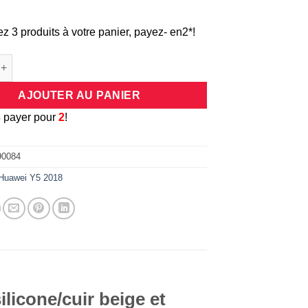
ez 3 produits à votre panier, payez- en2*!
e Coque universelle antichocs silicone/cuir beige et dorée pour 
AJOUTER AU PANIER
3
payer pour
2
!
90084
Huawei Y5 2018
licone/cuir beige et