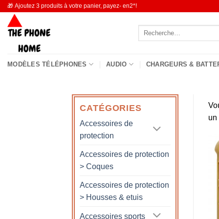
Passer
🎁 Ajoutez 3 produits à votre panier, payez- en2*!
au
Recherche
contenu
pour :
MODÈLES TÉLÉPHONES
AUDIO
CHARGEURS & BATTE
Vo
CATÉGORIES
un
Accessoires de
protection
Accessoires de protection
> Coques
Accessoires de protection
> Housses & etuis
Accessoires sports