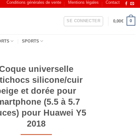
Conditions générales de vente
Mentions légales
Contact
SE CONNECTER
0
0,00
€
ORTS
SPORTS
Coque universelle
tichocs silicone/cuir
beige et dorée pour
martphone (5.5 à 5.7
ces) pour Huawei Y5
2018