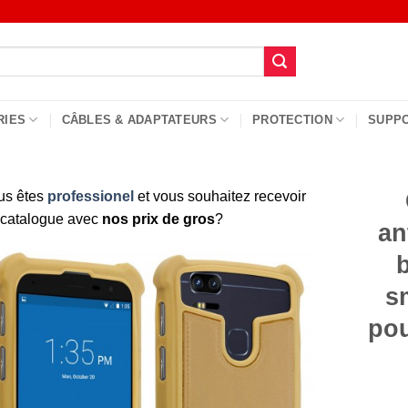
RIES
CÂBLES & ADAPTATEURS
PROTECTION
SUPP
us êtes
professionel
et vous souhaitez recevoir
 catalogue avec
nos prix de gros
?
an
s
pou