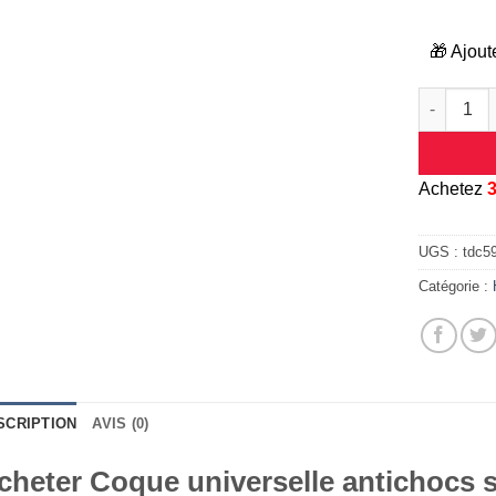
🎁 Ajout
quantité d
A
chetez
UGS :
tdc5
Catégorie :
SCRIPTION
AVIS (0)
cheter Coque universelle antichocs si