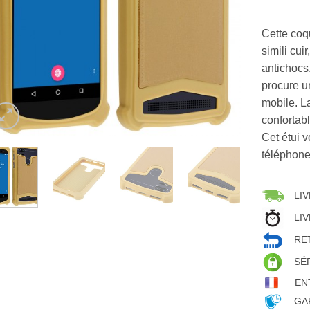
Cette coq
simili cui
antichocs.
procure u
mobile. L
confortab
Cet étui v
téléphone
LIV
LIV
RET
SÉ
EN
GAR