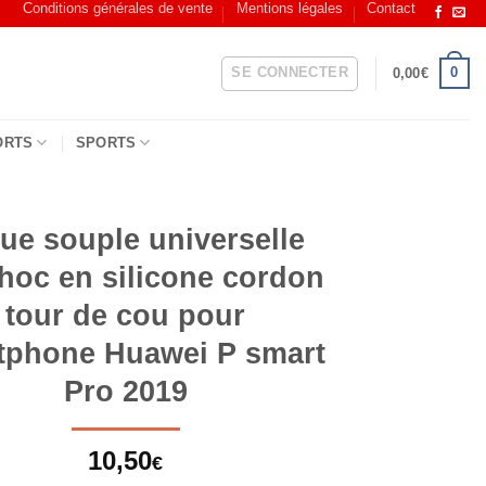
Conditions générales de vente
Mentions légales
Contact
SE CONNECTER
0
0,00
€
ORTS
SPORTS
ue souple universelle
choc en silicone cordon
tour de cou pour
tphone Huawei P smart
Pro 2019
10,50
€