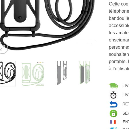
Cette coq
téléphone
bandoulièr
accessibl
les amate
enseignan
personnes
souhaiten
portable.
à l’utilis
LIV
LIV
RET
SÉ
EN