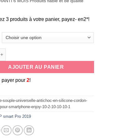
ANTI 6 MOIS Produits fiable et de qualité
ez 3 produits à votre panier, payez- en2*!
de coque souple universelle antichoc en silicone cordon tour de
AJOUTER AU PANIER
3
payer pour
2
!
-souple-universelle-antichoc-en-silicone-cordon-
-pour-smartphone-enjoy-10-2-10-10-10-1
P smart Pro 2019