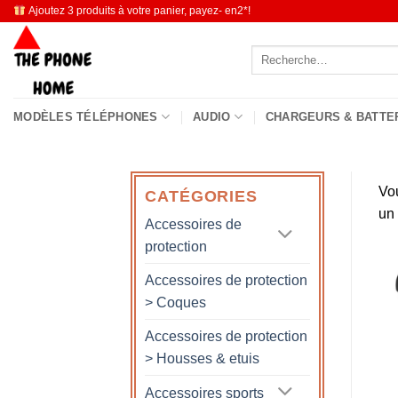
Passer
Ajoutez 3 produits à votre panier, payez- en2*!
au
Recherche
contenu
pour :
MODÈLES TÉLÉPHONES
AUDIO
CHARGEURS & BATTE
Vo
CATÉGORIES
un
Accessoires de
protection
Accessoires de protection
> Coques
Accessoires de protection
> Housses & etuis
Accessoires sports