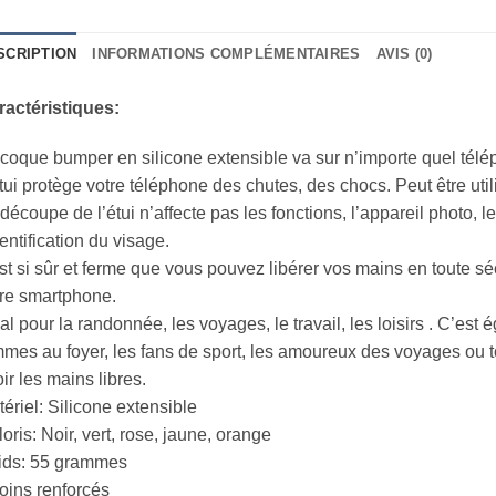
SCRIPTION
INFORMATIONS COMPLÉMENTAIRES
AVIS (0)
ractéristiques:
coque bumper en silicone extensible va sur n’importe quel télé
tui protège votre téléphone des chutes, des chocs. Peut être ut
découpe de l’étui n’affecte pas les fonctions, l’appareil photo, le f
dentification du visage.
est si sûr et ferme que vous pouvez libérer vos mains en toute sé
re smartphone.
al pour la randonnée, les voyages, le travail, les loisirs . C’est
mes au foyer, les fans de sport, les amoureux des voyages ou 
ir les mains libres.
ériel: Silicone extensible
oris: Noir, vert, rose, jaune, orange
ids: 55 grammes
oins renforcés