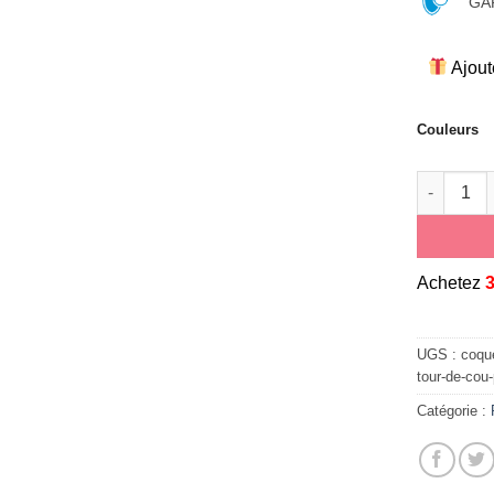
GAR
Ajout
Couleurs
quantité 
A
chetez
UGS :
coque
tour-de-cou
Catégorie :