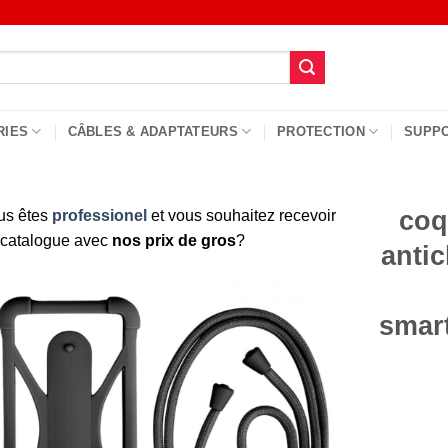
RIES
CÂBLES & ADAPTATEURS
PROTECTION
SUPP
coq
us êtes
professionel
et vous souhaitez recevoir
 catalogue avec
nos prix de gros
?
anti
smar