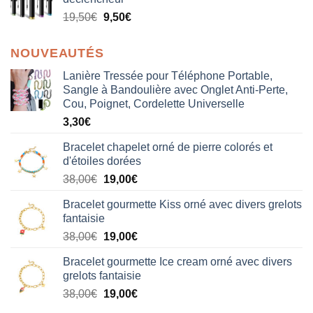
19,50
€
9,50
€
NOUVEAUTÉS
Lanière Tressée pour Téléphone Portable,
Sangle à Bandoulière avec Onglet Anti-Perte,
Cou, Poignet, Cordelette Universelle
3,30
€
Bracelet chapelet orné de pierre colorés et
d'étoiles dorées
Le
Le
38,00
€
19,00
€
prix
prix
Bracelet gourmette Kiss orné avec divers grelots
initial
actuel
fantaisie
était :
est :
Le
Le
38,00
€
19,00
€
38,00€.
19,00€.
prix
prix
Bracelet gourmette Ice cream orné avec divers
initial
actuel
grelots fantaisie
était :
est :
Le
Le
38,00
€
19,00
€
38,00€.
19,00€.
prix
prix