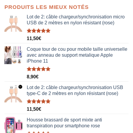
initial
actuel
PRODUITS LES MIEUX NOTÉS
était :
est :
38,00€.
19,00€.
Lot de 2: câble chargeur/synchronisation micro
USB de 2 mètres en nylon résistant (rose)
Note
5.00
11,50
€
sur 5
Coque tour de cou pour mobile taille universelle
avec anneau de support metalique Apple
iPhone 11
Note
5.00
8,90
€
sur 5
Lot de 2: câble chargeur/synchronisation USB
type-C de 2 mètres en nylon résistant (rose)
Note
5.00
11,50
€
sur 5
Housse brassard de sport mixte anti
transpiration pour smartphone rose