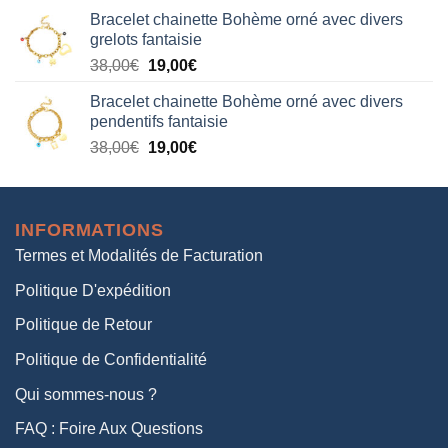
prix
prix
Bracelet chainette Bohème orné avec divers
initial
actuel
grelots fantaisie
était :
est :
Le
Le
38,00
€
19,00
€
38,00€.
19,00€.
prix
prix
Bracelet chainette Bohème orné avec divers
initial
actuel
pendentifs fantaisie
était :
est :
Le
Le
38,00
€
19,00
€
38,00€.
19,00€.
prix
prix
initial
actuel
était :
est :
INFORMATIONS
38,00€.
19,00€.
Termes et Modalités de Facturation
Politique D'expédition
Politique de Retour
Politique de Confidentialité
Qui sommes-nous ?
FAQ : Foire Aux Questions