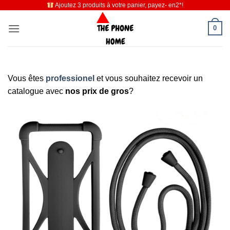
Ajoutez 3 produits à votre panier, payez- en2*!
Passer
au
0
contenu
Vous êtes
professionel
et vous souhaitez recevoir un
catalogue avec
nos prix de gros
?