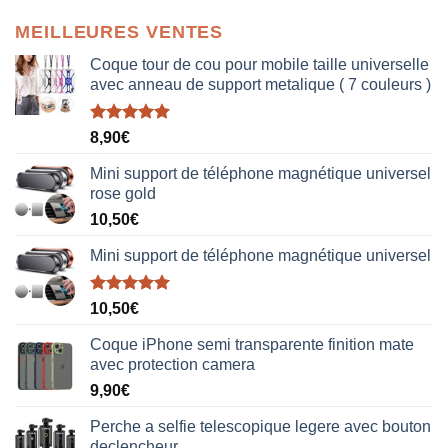
MEILLEURES VENTES
Coque tour de cou pour mobile taille universelle
avec anneau de support metalique ( 7 couleurs )
Note
5.00
8,90
€
sur 5
Mini support de téléphone magnétique universel
rose gold
10,50
€
Mini support de téléphone magnétique universel
Note
5.00
10,50
€
sur 5
Coque iPhone semi transparente finition mate
avec protection camera
9,90
€
Perche a selfie telescopique legere avec bouton
declencheur