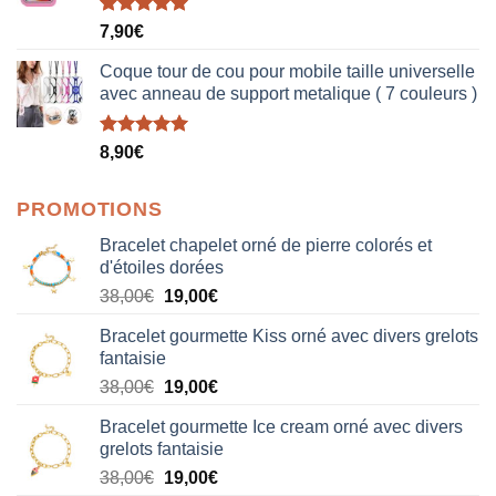
Note
5.00
7,90
€
sur 5
Coque tour de cou pour mobile taille universelle
avec anneau de support metalique ( 7 couleurs )
Note
5.00
8,90
€
sur 5
PROMOTIONS
Bracelet chapelet orné de pierre colorés et
d'étoiles dorées
Le
Le
38,00
€
19,00
€
prix
prix
Bracelet gourmette Kiss orné avec divers grelots
initial
actuel
fantaisie
était :
est :
Le
Le
38,00
€
19,00
€
38,00€.
19,00€.
prix
prix
Bracelet gourmette Ice cream orné avec divers
initial
actuel
grelots fantaisie
était :
est :
Le
Le
38,00
€
19,00
€
38,00€.
19,00€.