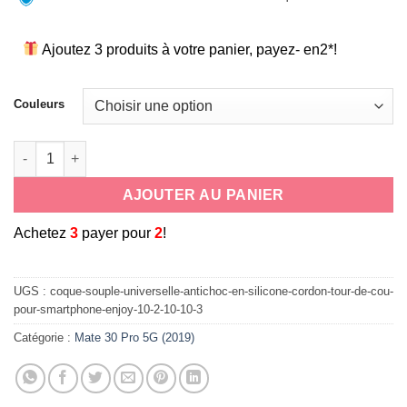
Ajoutez 3 produits à votre panier, payez- en2*!
Couleurs
quantité de coque souple universelle antichoc en silicone co
AJOUTER AU PANIER
A
chetez
3
payer pour
2
!
UGS :
coque-souple-universelle-antichoc-en-silicone-cordon-tour-de-cou-
pour-smartphone-enjoy-10-2-10-10-3
Catégorie :
Mate 30 Pro 5G (2019)