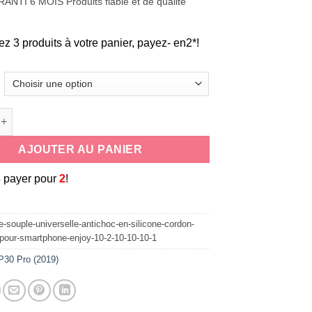
ANTI 6 MOIS Produits fiable et de qualité
ez 3 produits à votre panier, payez- en2*!
de coque souple universelle antichoc en silicone cordon tour de
AJOUTER AU PANIER
3
payer pour
2
!
-souple-universelle-antichoc-en-silicone-cordon-
-pour-smartphone-enjoy-10-2-10-10-10-1
P30 Pro (2019)