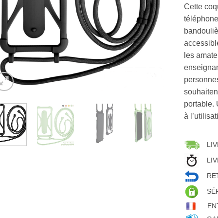
Cette coq
téléphone
bandoulièr
accessibl
les amate
enseignan
personnes
souhaiten
portable.
à l’utilis
LIV
LIV
RET
SÉ
EN