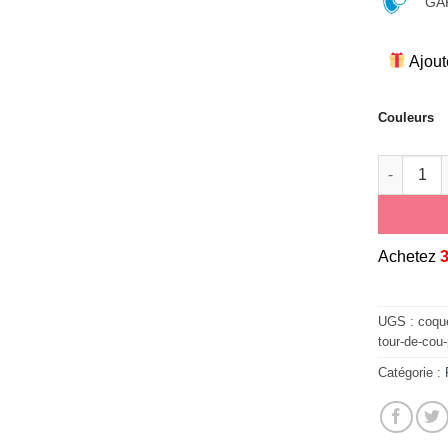
GAR
Ajout
Couleurs
quantité 
A
chetez
UGS :
coque
tour-de-cou
Catégorie :