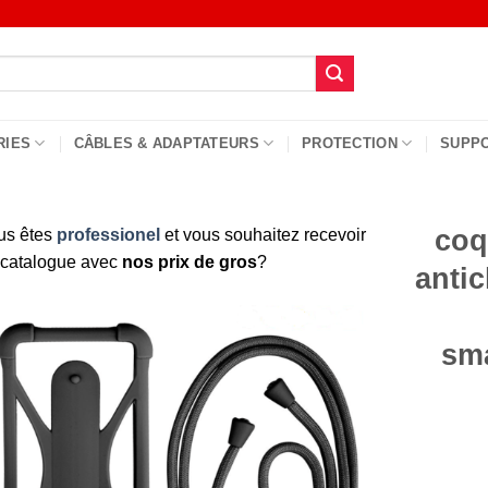
RIES
CÂBLES & ADAPTATEURS
PROTECTION
SUPP
coq
us êtes
professionel
et vous souhaitez recevoir
 catalogue avec
nos prix de gros
?
anti
sm