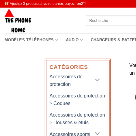
Passer
Ajoutez 3 produits à votre panier, payez- en2*!
au
Recherche
contenu
pour :
MODÈLES TÉLÉPHONES
AUDIO
CHARGEURS & BATTE
Vo
CATÉGORIES
un
Accessoires de
protection
Accessoires de protection
> Coques
Accessoires de protection
> Housses & etuis
Accessoires sports