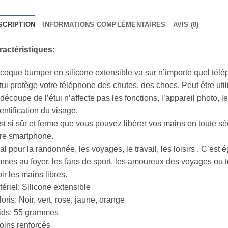
SCRIPTION
INFORMATIONS COMPLÉMENTAIRES
AVIS (0)
ractéristiques:
coque bumper en silicone extensible va sur n’importe quel télé
tui protège votre téléphone des chutes, des chocs. Peut être ut
découpe de l’étui n’affecte pas les fonctions, l’appareil photo, le f
dentification du visage.
est si sûr et ferme que vous pouvez libérer vos mains en toute sé
re smartphone.
al pour la randonnée, les voyages, le travail, les loisirs . C’est
mes au foyer, les fans de sport, les amoureux des voyages ou 
ir les mains libres.
ériel: Silicone extensible
oris: Noir, vert, rose, jaune, orange
ids: 55 grammes
oins renforcés