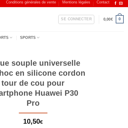
Conditions générales de vente
Mentions légales
Contact
SE CONNECTER
0
0,00
€
ORTS
SPORTS
ue souple universelle
choc en silicone cordon
tour de cou pour
artphone Huawei P30
Pro
10,50
€