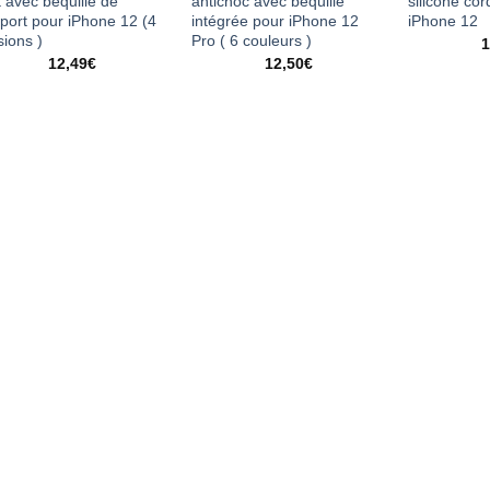
 avec béquille de
antichoc avec béquille
silicone co
port pour iPhone 12 (4
intégrée pour iPhone 12
iPhone 12
sions )
Pro ( 6 couleurs )
1
12,49
€
12,50
€