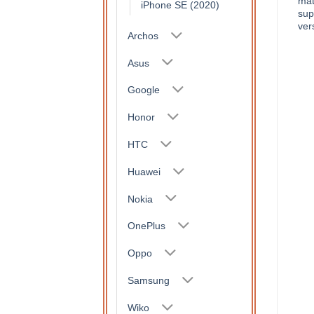
antichoc pour Apple iPhone
360 ° coque + verre trempé
mat
iPhone SE (2020)
12
pour Apple iPhone
sup
ver
10,50
€
Archos
Note
5
sur
16,95
€
5
Asus
Google
Honor
HTC
Huawei
Nokia
OnePlus
Oppo
Samsung
Wiko