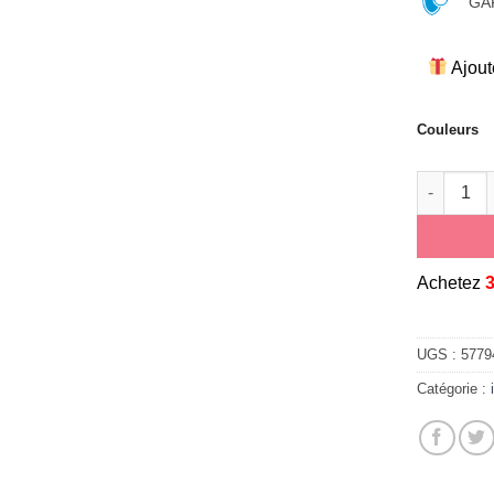
GAR
Ajout
Couleurs
quantité 
A
chetez
UGS :
5779
Catégorie :