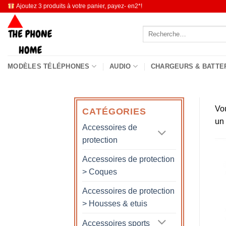
Passer
Ajoutez 3 produits à votre panier, payez- en2*!
au
Recherche
contenu
pour :
MODÈLES TÉLÉPHONES
AUDIO
CHARGEURS & BATTE
Vo
CATÉGORIES
un
Accessoires de
protection
Accessoires de protection
> Coques
Accessoires de protection
> Housses & etuis
Accessoires sports