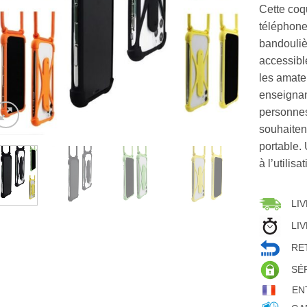
Cette coq
téléphone
bandoulièr
accessibl
les amate
enseignan
personnes
souhaiten
portable.
à l’utilis
LIV
LIV
RET
SÉ
EN