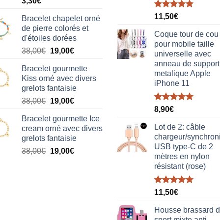
3,30
€
Note
5.00
11,50
€
Bracelet chapelet orné
sur 5
de pierre colorés et
Coque tour de cou
d'étoiles dorées
pour mobile taille
Le
Le
38,00
€
19,00
€
universelle avec
prix
prix
anneau de support
Bracelet gourmette
initial
actuel
metalique Apple
Kiss orné avec divers
était :
est :
iPhone 11
grelots fantaisie
38,00€.
19,00€.
Le
Le
38,00
€
19,00
€
Note
5.00
8,90
€
prix
prix
sur 5
Bracelet gourmette Ice
initial
actuel
Lot de 2: câble
cream orné avec divers
était :
est :
chargeur/synchron
grelots fantaisie
38,00€.
19,00€.
USB type-C de 2
Le
Le
38,00
€
19,00
€
mètres en nylon
prix
prix
résistant (rose)
initial
actuel
était :
est :
Note
5.00
38,00€.
19,00€.
11,50
€
sur 5
Housse brassard 
sport mixte anti