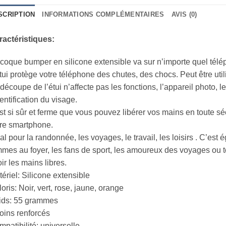
SCRIPTION
INFORMATIONS COMPLÉMENTAIRES
AVIS (0)
ractéristiques:
coque bumper en silicone extensible va sur n’importe quel télé
tui protège votre téléphone des chutes, des chocs. Peut être ut
découpe de l’étui n’affecte pas les fonctions, l’appareil photo, le f
dentification du visage.
est si sûr et ferme que vous pouvez libérer vos mains en toute sé
re smartphone.
al pour la randonnée, les voyages, le travail, les loisirs . C’est
mes au foyer, les fans de sport, les amoureux des voyages ou 
ir les mains libres.
ériel: Silicone extensible
oris: Noir, vert, rose, jaune, orange
ids: 55 grammes
oins renforcés
patibilité: universelle