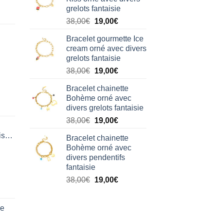
était :
est :
grelots fantaisie
38,00€.
19,00€.
Le
Le
38,00
€
19,00
€
prix
prix
Bracelet gourmette Ice
initial
actuel
cream orné avec divers
était :
est :
grelots fantaisie
38,00€.
19,00€.
Le
Le
38,00
€
19,00
€
prix
prix
Bracelet chainette
initial
actuel
Bohème orné avec
était :
est :
divers grelots fantaisie
38,00€.
19,00€.
Le
Le
38,00
€
19,00
€
prix
prix
isation
Bracelet chainette
initial
actuel
Bohème orné avec
était :
est :
divers pendentifs
38,00€.
19,00€.
fantaisie
Le
Le
38,00
€
19,00
€
prix
prix
initial
actuel
de
était :
est :