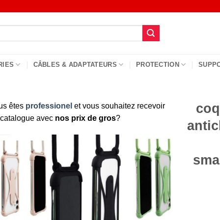
RIES
CÂBLES & ADAPTATEURS
PROTECTION
SUPP
coq
us êtes
professionel
et vous souhaitez recevoir
 catalogue avec
nos prix de gros
?
anti
sma