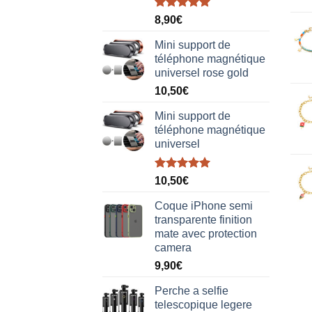
Note
5.00
8,90
€
sur 5
Mini support de
téléphone magnétique
universel rose gold
10,50
€
Mini support de
téléphone magnétique
universel
Note
5.00
10,50
€
sur 5
Coque iPhone semi
transparente finition
mate avec protection
camera
9,90
€
Perche a selfie
telescopique legere