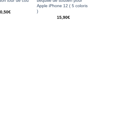
rdon tour de cou
béquille de soutien pour
Apple iPhone 12 ( 5 coloris
)
0,50
€
15,90
€