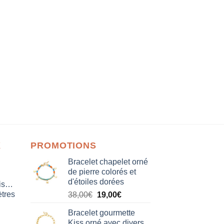
X
PROMOTIONS
Bracelet chapelet orné
de pierre colorés et
d'étoiles dorées
isation
tres
Le
Le
38,00
€
19,00
€
prix
prix
Bracelet gourmette
initial
actuel
Kiss orné avec divers