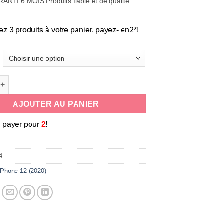
ANTI 6 MOIS Produits fiable et de qualité
ez 3 produits à votre panier, payez- en2*!
de coque souple universelle antichoc en silicone cordon tour de
AJOUTER AU PANIER
3
payer pour
2
!
4
iPhone 12 (2020)