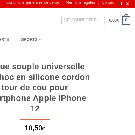
Conditions générales de vente
Mentions légales
Contact
SE CONNECTER
0
0,00
€
ORTS
SPORTS
ue souple universelle
choc en silicone cordon
tour de cou pour
rtphone Apple iPhone
12
10,50
€