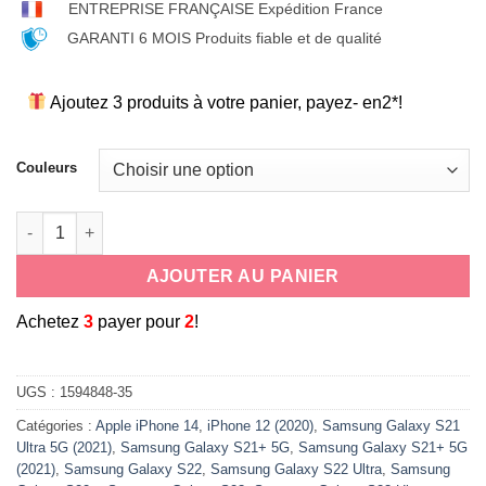
ENTREPRISE FRANÇAISE Expédition France
GARANTI 6 MOIS Produits fiable et de qualité
Ajoutez 3 produits à votre panier, payez- en2*!
Couleurs
quantité de Coque souple antichoc en silicone cordon tour de
AJOUTER AU PANIER
A
chetez
3
payer pour
2
!
UGS :
1594848-35
Catégories :
Apple iPhone 14
,
iPhone 12 (2020)
,
Samsung Galaxy S21
Ultra 5G (2021)
,
Samsung Galaxy S21+ 5G
,
Samsung Galaxy S21+ 5G
(2021)
,
Samsung Galaxy S22
,
Samsung Galaxy S22 Ultra
,
Samsung