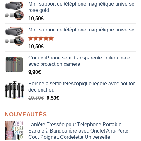
Mini support de téléphone magnétique universel
rose gold
10,50
€
Mini support de téléphone magnétique universel
Note
5.00
10,50
€
sur 5
Coque iPhone semi transparente finition mate
avec protection camera
9,90
€
Perche a selfie telescopique legere avec bouton
declencheur
19,50
€
9,50
€
NOUVEAUTÉS
Lanière Tressée pour Téléphone Portable,
Sangle à Bandoulière avec Onglet Anti-Perte,
Cou, Poignet, Cordelette Universelle