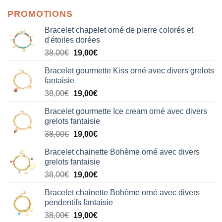
PROMOTIONS
Bracelet chapelet orné de pierre colorés et
d'étoiles dorées
Le
Le
38,00
€
19,00
€
prix
prix
Bracelet gourmette Kiss orné avec divers grelots
initial
actuel
fantaisie
était :
est :
Le
Le
38,00
€
19,00
€
38,00€.
19,00€.
prix
prix
Bracelet gourmette Ice cream orné avec divers
initial
actuel
grelots fantaisie
était :
est :
Le
Le
38,00
€
19,00
€
38,00€.
19,00€.
prix
prix
Bracelet chainette Bohème orné avec divers
initial
actuel
grelots fantaisie
était :
est :
Le
Le
38,00
€
19,00
€
38,00€.
19,00€.
prix
prix
Bracelet chainette Bohème orné avec divers
initial
actuel
pendentifs fantaisie
était :
est :
Le
Le
38,00
€
19,00
€
38,00€.
19,00€.