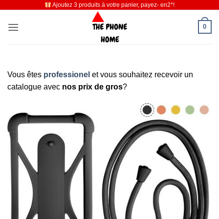
Ajoutez 3 produits à votre panier, payez- en2*!
Passer
au
0
contenu
Vous êtes
professionel
et vous souhaitez recevoir un
catalogue avec
nos prix de gros
?