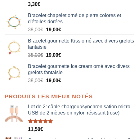
3,30
€
Bracelet chapelet orné de pierre colorés et
d'étoiles dorées
Le
Le
38,00
€
19,00
€
prix
prix
Bracelet gourmette Kiss orné avec divers grelots
initial
actuel
fantaisie
était :
est :
Le
Le
38,00
€
19,00
€
38,00€.
19,00€.
prix
prix
Bracelet gourmette Ice cream orné avec divers
initial
actuel
grelots fantaisie
était :
est :
Le
Le
38,00
€
19,00
€
38,00€.
19,00€.
prix
prix
initial
actuel
PRODUITS LES MIEUX NOTÉS
était :
est :
38,00€.
19,00€.
Lot de 2: câble chargeur/synchronisation micro
USB de 2 mètres en nylon résistant (rose)
Note
5.00
11,50
€
sur 5