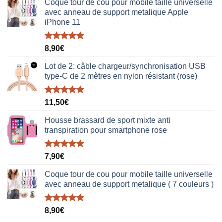
Coque tour de cou pour mobile taille universelle
avec anneau de support metalique Apple
iPhone 11
Note
5.00
8,90
€
sur 5
Lot de 2: câble chargeur/synchronisation USB
type-C de 2 mètres en nylon résistant (rose)
Note
5.00
11,50
€
sur 5
Housse brassard de sport mixte anti
transpiration pour smartphone rose
Note
5.00
7,90
€
sur 5
Coque tour de cou pour mobile taille universelle
avec anneau de support metalique ( 7 couleurs )
Note
5.00
8,90
€
sur 5