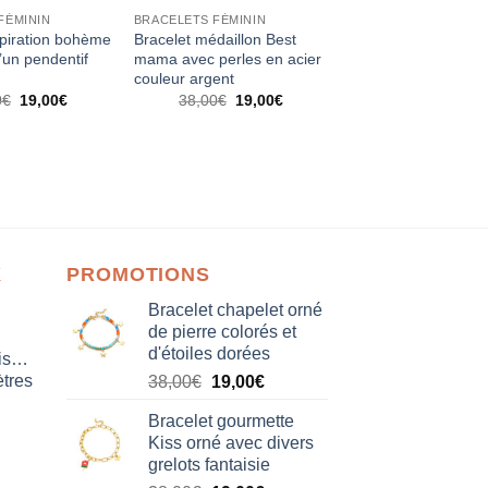
FÉMININ
BRACELETS FÉMININ
spiration bohème
Bracelet médaillon Best
’un pendentif
mama avec perles en acier
couleur argent
Le
Le
Le
Le
0
€
19,00
€
38,00
€
19,00
€
prix
prix
prix
prix
initial
actuel
initial
actuel
était :
est :
était :
est :
38,00€.
19,00€.
38,00€.
19,00€.
X
PROMOTIONS
Bracelet chapelet orné
de pierre colorés et
d'étoiles dorées
isation
tres
Le
Le
38,00
€
19,00
€
prix
prix
Bracelet gourmette
initial
actuel
Kiss orné avec divers
était :
est :
grelots fantaisie
38,00€.
19,00€.