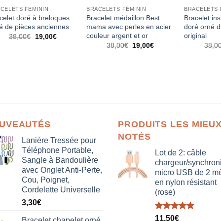
CELETS FÉMININ
BRACELETS FÉMININ
BRACELETS 
celet doré à breloques
Bracelet médaillon Best
Bracelet in
é de pièces anciennes
mama avec perles en acier
doré orné d
couleur argent et or
original
Le
Le
38,00
€
19,00
€
prix
prix
Le
Le
38,00
€
19,00
€
38,0
initial
actuel
prix
prix
était :
est :
initial
actuel
38,00€.
19,00€.
était :
est :
38,00€.
19,00€.
UVEAUTÉS
PRODUITS LES MIEU
NOTÉS
Lanière Tressée pour
Téléphone Portable,
Lot de 2: câble
Sangle à Bandoulière
chargeur/synchron
avec Onglet Anti-Perte,
micro USB de 2 mè
Cou, Poignet,
en nylon résistant
Cordelette Universelle
(rose)
3,30
€
Note
5.00
11,50
€
Bracelet chapelet orné