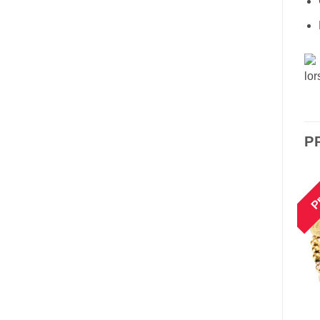
lor
P
Promo !
Promo !
Pr