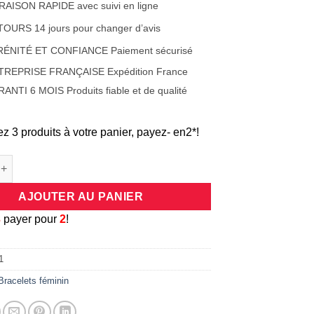
RAISON RAPIDE avec suivi en ligne
OURS 14 jours pour changer d’avis
RÉNITÉ ET CONFIANCE Paiement sécurisé
TREPRISE FRANÇAISE Expédition France
ANTI 6 MOIS Produits fiable et de qualité
ez 3 produits à votre panier, payez- en2*!
e Bracelet bohème à grelots d'inspiration Shaman
AJOUTER AU PANIER
3
payer pour
2
!
1
Bracelets féminin