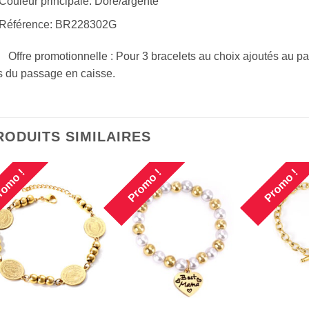
Couleur principale: Doré/argenté
Référence: BR228302G
Offre promotionnelle : Pour 3 bracelets au choix ajoutés au pa
s du passage en caisse.
RODUITS SIMILAIRES
omo !
Promo !
Promo !