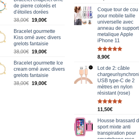
sur 5
de pierre colorés et
Coque tour de cou
d'étoiles dorées
pour mobile taille
Le
Le
38,00
€
19,00
€
universelle avec
prix
prix
anneau de support
Bracelet gourmette
initial
actuel
metalique Apple
Kiss orné avec divers
était :
est :
iPhone 11
grelots fantaisie
38,00€.
19,00€.
Le
Le
38,00
€
19,00
€
Note
5.00
8,90
€
prix
prix
sur 5
Bracelet gourmette Ice
initial
actuel
Lot de 2: câble
cream orné avec divers
était :
est :
chargeur/synchron
grelots fantaisie
38,00€.
19,00€.
USB type-C de 2
Le
Le
38,00
€
19,00
€
mètres en nylon
prix
prix
résistant (rose)
initial
actuel
était :
est :
Note
5.00
38,00€.
19,00€.
11,50
€
sur 5
Housse brassard 
sport mixte anti
transpiration pour