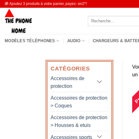
Passer
🎁 Ajoutez 3 produits à votre panier, payez- en2*!
au
Recherche
contenu
pour :
MODÈLES TÉLÉPHONES
AUDIO
CHARGEURS & BATTE
Vo
CATÉGORIES
un
Accessoires de
protection
Pr
Accessoires de protection
> Coques
Accessoires de protection
> Housses & etuis
Accessoires sports