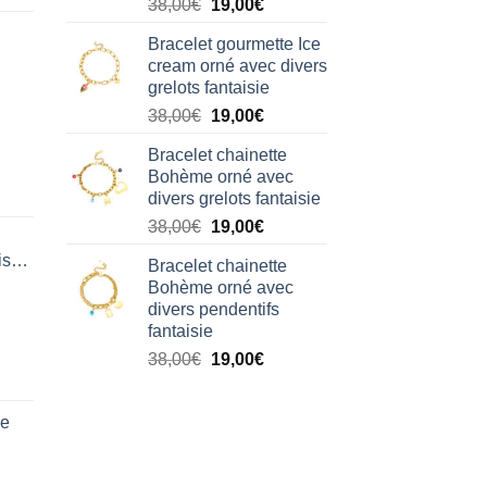
Le
Le
38,00
€
19,00
€
prix
prix
Bracelet gourmette Ice
initial
actuel
cream orné avec divers
était :
est :
grelots fantaisie
38,00€.
19,00€.
Le
Le
38,00
€
19,00
€
prix
prix
Bracelet chainette
initial
actuel
Bohème orné avec
était :
est :
divers grelots fantaisie
38,00€.
19,00€.
Le
Le
38,00
€
19,00
€
prix
prix
isation
Bracelet chainette
initial
actuel
Bohème orné avec
était :
est :
divers pendentifs
38,00€.
19,00€.
fantaisie
Le
Le
38,00
€
19,00
€
prix
prix
initial
actuel
de
était :
est :
38,00€.
19,00€.