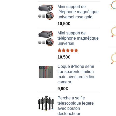
sur 5
Mini support de
téléphone magnétique
universel rose gold
10,50
€
Mini support de
téléphone magnétique
universel
Note
5.00
10,50
€
sur 5
Coque iPhone semi
transparente finition
mate avec protection
camera
9,90
€
Perche a selfie
telescopique legere
avec bouton
declencheur