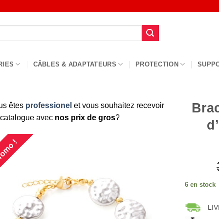
RIES
CÂBLES & ADAPTATEURS
PROTECTION
SUPP
Brac
us êtes
professionel
et vous souhaitez recevoir
 catalogue avec
nos prix de gros
?
d
omo !
6 en stock
LIV