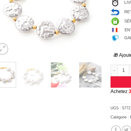
LIV
RET
SÉ
EN
GAR
🎁 Ajout
quantité d
A
chetez
UGS :
5772
Catégorie :