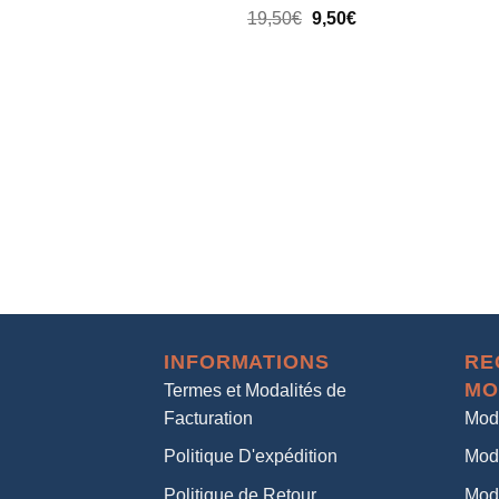
19,50
€
9,50
€
INFORMATIONS
RE
MO
Termes et Modalités de
Facturation
Mod
Politique D'expédition
Mod
Politique de Retour
Mod