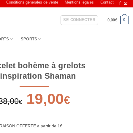
Conditions générales de vente
Mentions légales
Contact
SE CONNECTER
0
0,00
€
ORTS
SPORTS
elet bohème à grelots
’inspiration Shaman
Le
19,00
Le
€
38,00
prix
prix
€
initial
actuel
était :
est :
38,00€.
19,00€.
RAISON OFFERTE à partir de 1€