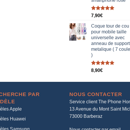
smartphone rose
Note
5.00
7,90
€
sur 5
Coque tour de cou
pour mobile taille
universelle avec
anneau de support
metalique ( 7 coul
)
Note
5.00
8,90
€
sur 5
CHERCHE PAR
NOUS CONTACTER
DÈLE
Service client The Phone H
èles Apple
13 Avenue du Mont Saint Mic
73000 Barberaz
èles Huawei
èles Samsung
Nous contacter par email