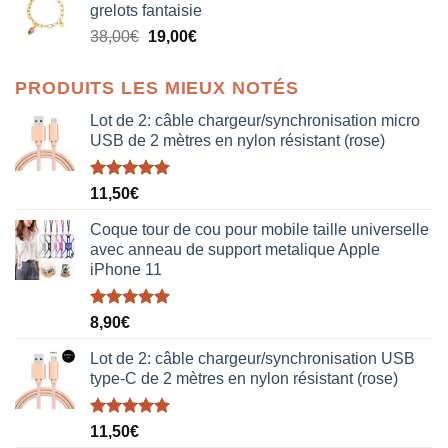
grelots fantaisie
était :
est :
Le
Le
38,00
€
19,00
€
38,00€.
19,00€.
prix
prix
initial
actuel
PRODUITS LES MIEUX NOTÉS
était :
est :
38,00€.
19,00€.
Lot de 2: câble chargeur/synchronisation micro
USB de 2 mètres en nylon résistant (rose)
Note
5.00
11,50
€
sur 5
Coque tour de cou pour mobile taille universelle
avec anneau de support metalique Apple
iPhone 11
Note
5.00
8,90
€
sur 5
Lot de 2: câble chargeur/synchronisation USB
type-C de 2 mètres en nylon résistant (rose)
Note
5.00
11,50
€
sur 5