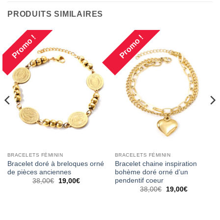
PRODUITS SIMILAIRES
Promo !
Promo !
BRACELETS FÉMININ
BRACELETS FÉMININ
Bracelet doré à breloques orné
Bracelet chaine inspiration
de pièces anciennes
bohème doré orné d’un
pendentif coeur
Le
Le
38,00
€
19,00
€
prix
prix
Le
Le
38,00
€
19,00
€
initial
actuel
prix
prix
était :
est :
initial
actuel
38,00€.
19,00€.
était :
est :
38,00€.
19,00€.