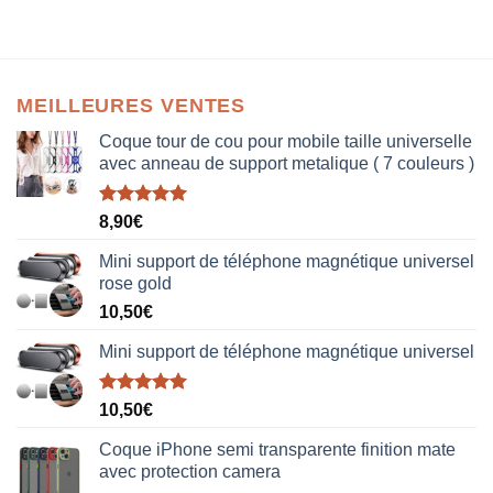
MEILLEURES VENTES
Coque tour de cou pour mobile taille universelle
avec anneau de support metalique ( 7 couleurs )
Note
5.00
8,90
€
sur 5
Mini support de téléphone magnétique universel
rose gold
10,50
€
Mini support de téléphone magnétique universel
Note
5.00
10,50
€
sur 5
Coque iPhone semi transparente finition mate
avec protection camera