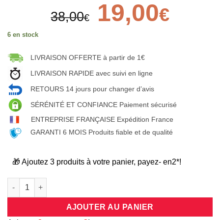
Le
19,00
Le
€
38,00
prix
prix
€
initial
actuel
6 en stock
était :
est :
38,00€.
19,00€.
LIVRAISON OFFERTE à partir de 1€
LIVRAISON RAPIDE avec suivi en ligne
RETOURS 14 jours pour changer d’avis
SÉRÉNITÉ ET CONFIANCE Paiement sécurisé
ENTREPRISE FRANÇAISE Expédition France
GARANTI 6 MOIS Produits fiable et de qualité
🎁 Ajoutez 3 produits à votre panier, payez- en2*!
quantité de Bracelet médaillon Best mama avec perles en acier 
AJOUTER AU PANIER