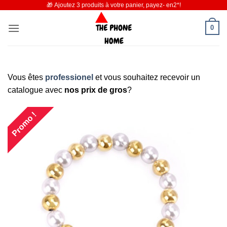
🎁 Ajoutez 3 produits à votre panier, payez- en2*!
Passer
au
0
contenu
Vous êtes
professionel
et vous souhaitez recevoir un
catalogue avec
nos prix de gros
?
Promo !