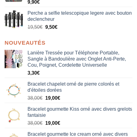
9,90
€
Perche a selfie telescopique legere avec bouton
declencheur
19,50
€
9,50
€
NOUVEAUTÉS
Lanière Tressée pour Téléphone Portable,
Sangle à Bandoulière avec Onglet Anti-Perte,
Cou, Poignet, Cordelette Universelle
3,30
€
Bracelet chapelet orné de pierre colorés et
d'étoiles dorées
Le
Le
38,00
€
19,00
€
prix
prix
Bracelet gourmette Kiss orné avec divers grelots
initial
actuel
fantaisie
était :
est :
Le
Le
38,00
€
19,00
€
38,00€.
19,00€.
prix
prix
Bracelet gourmette Ice cream orné avec divers
initial
actuel