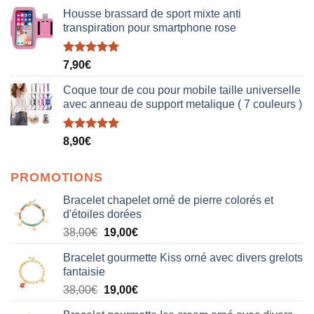
Housse brassard de sport mixte anti
transpiration pour smartphone rose
Note
5.00
7,90
€
sur 5
Coque tour de cou pour mobile taille universelle
avec anneau de support metalique ( 7 couleurs )
Note
5.00
8,90
€
sur 5
PROMOTIONS
Bracelet chapelet orné de pierre colorés et
d'étoiles dorées
Le
Le
38,00
€
19,00
€
prix
prix
Bracelet gourmette Kiss orné avec divers grelots
initial
actuel
fantaisie
était :
est :
Le
Le
38,00
€
19,00
€
38,00€.
19,00€.
prix
prix