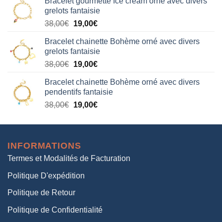
Bracelet gourmette Ice cream orné avec divers
initial
actuel
grelots fantaisie
était :
est :
Le
Le
38,00
€
19,00
€
38,00€.
19,00€.
prix
prix
Bracelet chainette Bohème orné avec divers
initial
actuel
grelots fantaisie
était :
est :
Le
Le
38,00
€
19,00
€
38,00€.
19,00€.
prix
prix
Bracelet chainette Bohème orné avec divers
initial
actuel
pendentifs fantaisie
était :
est :
Le
Le
38,00
€
19,00
€
38,00€.
19,00€.
prix
prix
initial
actuel
était :
est :
INFORMATIONS
38,00€.
19,00€.
Termes et Modalités de Facturation
Politique D'expédition
Politique de Retour
Politique de Confidentialité