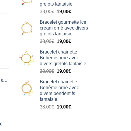
grelots fantaisie
38,00€.
19,00€.
Le
Le
38,00
€
19,00
€
prix
prix
Bracelet gourmette Ice
initial
actuel
cream orné avec divers
était :
est :
grelots fantaisie
38,00€.
19,00€.
Le
Le
38,00
€
19,00
€
prix
prix
Bracelet chainette
initial
actuel
Bohème orné avec
était :
est :
divers grelots fantaisie
38,00€.
19,00€.
Le
Le
38,00
€
19,00
€
prix
prix
isation
Bracelet chainette
initial
actuel
Bohème orné avec
était :
est :
divers pendentifs
38,00€.
19,00€.
fantaisie
Le
Le
38,00
€
19,00
€
prix
prix
initial
actuel
de
était :
est :