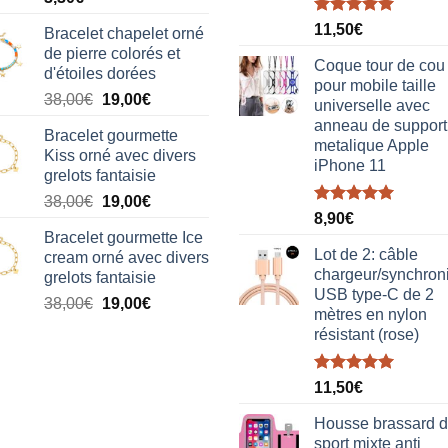
Note
5.00
11,50
€
Bracelet chapelet orné
sur 5
de pierre colorés et
Coque tour de cou
d'étoiles dorées
pour mobile taille
Le
Le
38,00
€
19,00
€
universelle avec
prix
prix
anneau de support
Bracelet gourmette
initial
actuel
metalique Apple
Kiss orné avec divers
était :
est :
iPhone 11
grelots fantaisie
38,00€.
19,00€.
Le
Le
38,00
€
19,00
€
Note
5.00
8,90
€
prix
prix
sur 5
Bracelet gourmette Ice
initial
actuel
Lot de 2: câble
cream orné avec divers
était :
est :
chargeur/synchron
grelots fantaisie
38,00€.
19,00€.
USB type-C de 2
Le
Le
38,00
€
19,00
€
mètres en nylon
prix
prix
résistant (rose)
initial
actuel
était :
est :
Note
5.00
38,00€.
19,00€.
11,50
€
sur 5
Housse brassard 
sport mixte anti