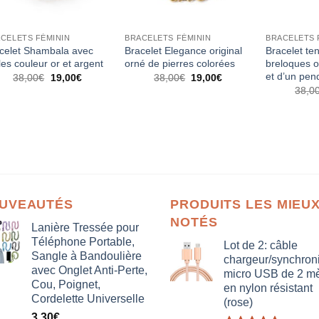
CELETS FÉMININ
BRACELETS FÉMININ
BRACELETS 
celet Shambala avec
Bracelet Elegance original
Bracelet te
les couleur or et argent
orné de pierres colorées
breloques o
et d’un pen
Le
Le
Le
Le
38,00
€
19,00
€
38,00
€
19,00
€
prix
prix
prix
prix
38,0
initial
actuel
initial
actuel
était :
est :
était :
est :
38,00€.
19,00€.
38,00€.
19,00€.
UVEAUTÉS
PRODUITS LES MIEU
NOTÉS
Lanière Tressée pour
Téléphone Portable,
Lot de 2: câble
Sangle à Bandoulière
chargeur/synchron
avec Onglet Anti-Perte,
micro USB de 2 mè
Cou, Poignet,
en nylon résistant
Cordelette Universelle
(rose)
3,30
€