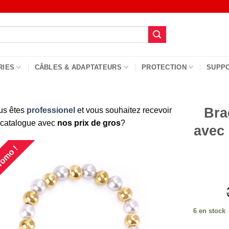
RIES
CÂBLES & ADAPTATEURS
PROTECTION
SUPP
Bra
us êtes
professionel
et vous souhaitez recevoir
 catalogue avec
nos prix de gros
?
avec 
omo !
6 en stock