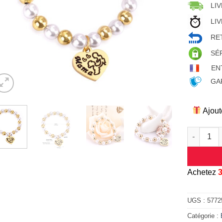
LIV
LIV
RET
SÉ
EN
GAR
Ajout
quantité d
A
chetez
UGS :
5772
Catégorie :