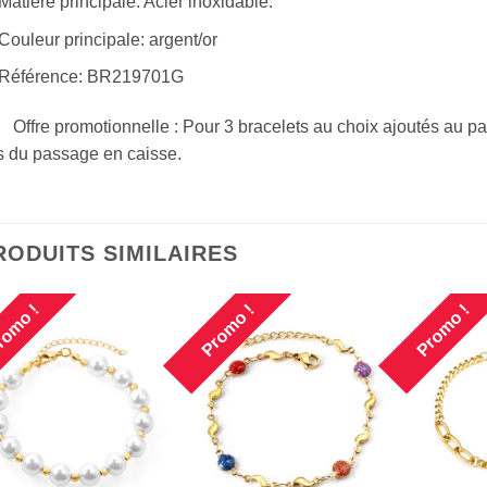
Matière principale: Acier inoxidable.
Couleur principale: argent/or
Référence: BR219701G
Offre promotionnelle : Pour 3 bracelets au choix ajoutés au pa
s du passage en caisse.
RODUITS SIMILAIRES
omo !
Promo !
Promo !