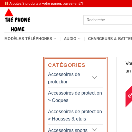
Passer
Ajoutez 3 produits à votre panier, payez- en2*!
au
Recherche
contenu
pour :
MODÈLES TÉLÉPHONES
AUDIO
CHARGEURS & BATTE
Vo
CATÉGORIES
un
Accessoires de
protection
Pr
Accessoires de protection
> Coques
Accessoires de protection
> Housses & etuis
Accessoires sports