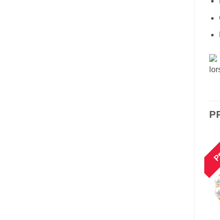
lor
P
Promo !
Promo !
Pr