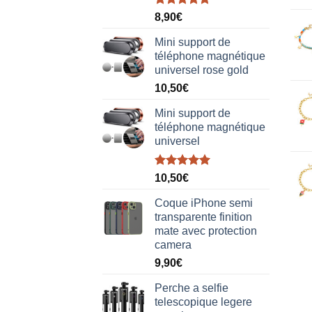
Note
5.00
8,90
€
sur 5
Mini support de
téléphone magnétique
universel rose gold
10,50
€
Mini support de
téléphone magnétique
universel
Note
5.00
10,50
€
sur 5
Coque iPhone semi
transparente finition
mate avec protection
camera
9,90
€
Perche a selfie
telescopique legere