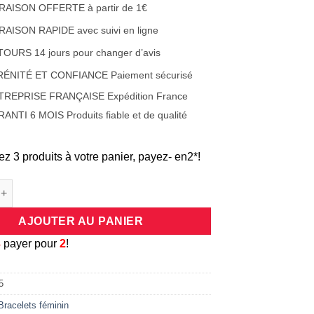
38,00€.
19,00€.
RAISON OFFERTE à partir de 1€
RAISON RAPIDE avec suivi en ligne
OURS 14 jours pour changer d’avis
RÉNITÉ ET CONFIANCE Paiement sécurisé
TREPRISE FRANÇAISE Expédition France
ANTI 6 MOIS Produits fiable et de qualité
ez 3 produits à votre panier, payez- en2*!
e Bracelet médaillon Mama avec perles en acier couleur argent et 
AJOUTER AU PANIER
3
payer pour
2
!
5
Bracelets féminin