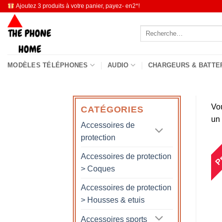
Passer
Ajoutez 3 produits à votre panier, payez- en2*!
au
Recherche
contenu
pour :
MODÈLES TÉLÉPHONES
AUDIO
CHARGEURS & BATTE
Vo
CATÉGORIES
un
Accessoires de
protection
Pr
Accessoires de protection
> Coques
Accessoires de protection
> Housses & etuis
Accessoires sports