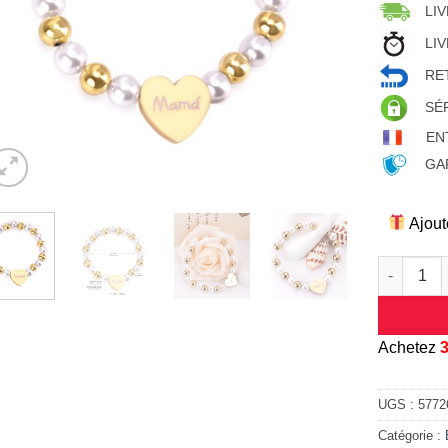
LIV
LIV
RET
SÉ
EN
GAR
Ajout
quantité d
A
chetez
UGS :
5772
Catégorie :