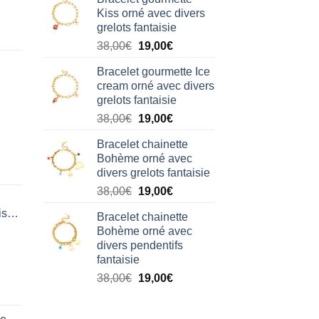
initial
actuel
Kiss orné avec divers
était :
est :
grelots fantaisie
38,00€.
19,00€.
Le
Le
38,00
€
19,00
€
prix
prix
Bracelet gourmette Ice
initial
actuel
cream orné avec divers
était :
est :
grelots fantaisie
38,00€.
19,00€.
Le
Le
38,00
€
19,00
€
prix
prix
Bracelet chainette
initial
actuel
Bohème orné avec
était :
est :
divers grelots fantaisie
38,00€.
19,00€.
Le
Le
38,00
€
19,00
€
prix
prix
isation
Bracelet chainette
initial
actuel
Bohème orné avec
était :
est :
divers pendentifs
38,00€.
19,00€.
fantaisie
Le
Le
38,00
€
19,00
€
prix
prix
initial
actuel