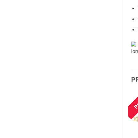
lor
P
Promo !
Promo !
Pr