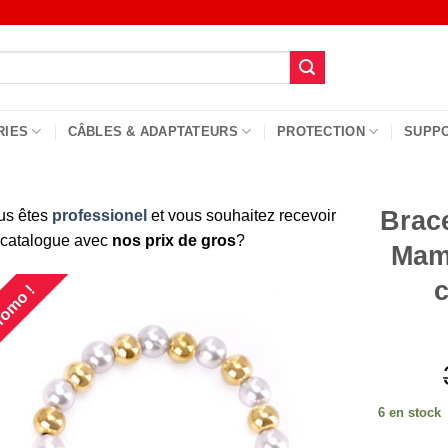
RIES
CÂBLES & ADAPTATEURS
PROTECTION
SUPP
Brace
us êtes
professionel
et vous souhaitez recevoir
 catalogue avec
nos prix de gros
?
Mama
c
omo !
6 en stock