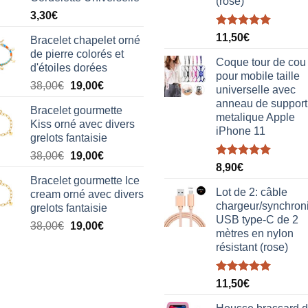
(rose)
3,30
€
Note
5.00
11,50
€
Bracelet chapelet orné
sur 5
de pierre colorés et
Coque tour de cou
d'étoiles dorées
pour mobile taille
Le
Le
38,00
€
19,00
€
universelle avec
prix
prix
anneau de support
Bracelet gourmette
initial
actuel
metalique Apple
Kiss orné avec divers
était :
est :
iPhone 11
grelots fantaisie
38,00€.
19,00€.
Le
Le
38,00
€
19,00
€
Note
5.00
8,90
€
prix
prix
sur 5
Bracelet gourmette Ice
initial
actuel
Lot de 2: câble
cream orné avec divers
était :
est :
chargeur/synchron
grelots fantaisie
38,00€.
19,00€.
USB type-C de 2
Le
Le
38,00
€
19,00
€
mètres en nylon
prix
prix
résistant (rose)
initial
actuel
était :
est :
Note
5.00
38,00€.
19,00€.
11,50
€
sur 5