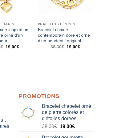
FÉMININ
BRACELETS FÉMININ
ine inspiration
Bracelet chaine
é orné d’un
contemporain doré et orné
oeur
d’un pendentif original
Le
Le
Le
Le
0
€
19,00
€
38,00
€
19,00
€
prix
prix
prix
prix
initial
actuel
initial
actuel
était :
est :
était :
est :
38,00€.
19,00€.
38,00€.
19,00€.
X
PROMOTIONS
Bracelet chapelet orné
de pierre colorés et
d'étoiles dorées
isation
tres
Le
Le
38,00
€
19,00
€
prix
prix
Bracelet gourmette