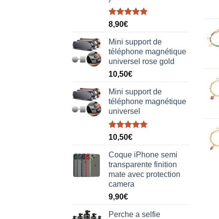
Note
5.00
8,90
€
sur 5
Mini support de
téléphone magnétique
universel rose gold
10,50
€
Mini support de
téléphone magnétique
universel
Note
5.00
10,50
€
sur 5
Coque iPhone semi
transparente finition
mate avec protection
camera
9,90
€
Perche a selfie