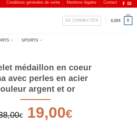
Conditions générales de vente
Mentions légales
Contact
SE CONNECTER
0
0,00
€
ORTS
SPORTS
let médaillon en coeur
 avec perles en acier
ouleur argent et or
Le
19,00
Le
€
38,00
prix
prix
€
initial
actuel
était :
est :