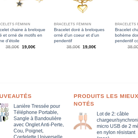
CELETS FÉMININ
BRACELETS FÉMININ
BRACELETS 
celet chaine à breloque
Bracelet doré à breloques
Bracelet cha
é et orné de motifs en
orné d’un coeur et d’un
bohème dor
me d’étoile
pendentif
pendentif c
Le
Le
Le
Le
38,00
€
19,00
€
38,00
€
19,00
€
38,0
prix
prix
prix
prix
initial
actuel
initial
actuel
était :
est :
était :
est :
38,00€.
19,00€.
38,00€.
19,00€.
UVEAUTÉS
PRODUITS LES MIEU
NOTÉS
Lanière Tressée pour
Téléphone Portable,
Lot de 2: câble
Sangle à Bandoulière
chargeur/synchron
avec Onglet Anti-Perte,
micro USB de 2 mè
Cou, Poignet,
en nylon résistant
Cordelette Universelle