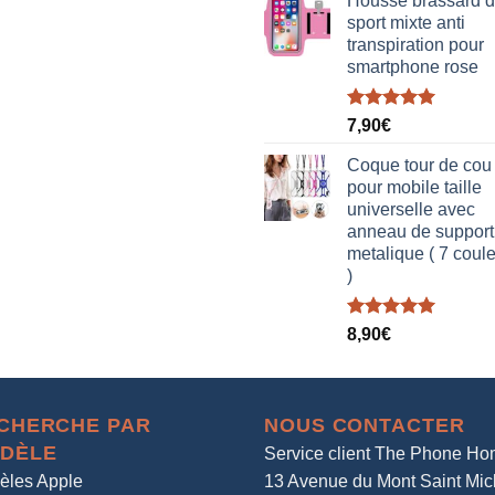
Housse brassard 
sport mixte anti
transpiration pour
smartphone rose
Note
5.00
7,90
€
sur 5
Coque tour de cou
pour mobile taille
universelle avec
anneau de support
metalique ( 7 coul
)
Note
5.00
8,90
€
sur 5
CHERCHE PAR
NOUS CONTACTER
DÈLE
Service client The Phone H
èles Apple
13 Avenue du Mont Saint Mic