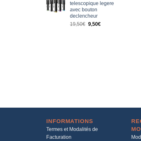
telescopique legere
avec bouton
declencheur
19,50
€
9,50
€
INFORMATIONS
RE
MO
Termes et Modalités de
Facturation
Mod