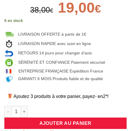
Le
19,00
Le
€
38,00
prix
prix
€
initial
actuel
6 en stock
était :
est :
38,00€.
19,00€.
LIVRAISON OFFERTE à partir de 1€
LIVRAISON RAPIDE avec suivi en ligne
RETOURS 14 jours pour changer d’avis
SÉRÉNITÉ ET CONFIANCE Paiement sécurisé
ENTREPRISE FRANÇAISE Expédition France
GARANTI 6 MOIS Produits fiable et de qualité
Ajoutez 3 produits à votre panier, payez- en2*!
quantité de Bracelet doré à breloques d'inspiration ethnique
AJOUTER AU PANIER