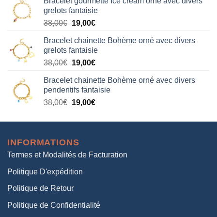
Bracelet gourmette Ice cream orné avec divers
initial
actuel
grelots fantaisie
était :
est :
Le
Le
38,00
€
19,00
€
38,00€.
19,00€.
prix
prix
Bracelet chainette Bohème orné avec divers
initial
actuel
grelots fantaisie
était :
est :
Le
Le
38,00
€
19,00
€
38,00€.
19,00€.
prix
prix
Bracelet chainette Bohème orné avec divers
initial
actuel
pendentifs fantaisie
était :
est :
Le
Le
38,00
€
19,00
€
38,00€.
19,00€.
prix
prix
initial
actuel
était :
est :
INFORMATIONS
38,00€.
19,00€.
Termes et Modalités de Facturation
Politique D'expédition
Politique de Retour
Politique de Confidentialité