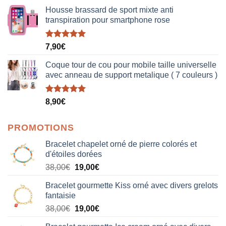
Housse brassard de sport mixte anti
transpiration pour smartphone rose
Note
5.00
7,90
€
sur 5
Coque tour de cou pour mobile taille universelle
avec anneau de support metalique ( 7 couleurs )
Note
5.00
8,90
€
sur 5
PROMOTIONS
Bracelet chapelet orné de pierre colorés et
d'étoiles dorées
Le
Le
38,00
€
19,00
€
prix
prix
Bracelet gourmette Kiss orné avec divers grelots
initial
actuel
fantaisie
était :
est :
Le
Le
38,00
€
19,00
€
38,00€.
19,00€.
prix
prix