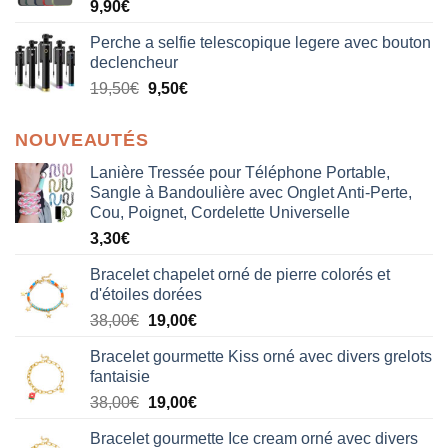
9,90
€
Perche a selfie telescopique legere avec bouton
declencheur
19,50
€
9,50
€
NOUVEAUTÉS
Lanière Tressée pour Téléphone Portable,
Sangle à Bandoulière avec Onglet Anti-Perte,
Cou, Poignet, Cordelette Universelle
3,30
€
Bracelet chapelet orné de pierre colorés et
d'étoiles dorées
Le
Le
38,00
€
19,00
€
prix
prix
Bracelet gourmette Kiss orné avec divers grelots
initial
actuel
fantaisie
était :
est :
Le
Le
38,00
€
19,00
€
38,00€.
19,00€.
prix
prix
Bracelet gourmette Ice cream orné avec divers
initial
actuel