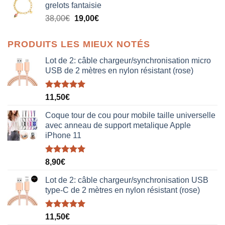
grelots fantaisie
était :
est :
Le
Le
38,00
€
19,00
€
38,00€.
19,00€.
prix
prix
initial
actuel
PRODUITS LES MIEUX NOTÉS
était :
est :
38,00€.
19,00€.
Lot de 2: câble chargeur/synchronisation micro
USB de 2 mètres en nylon résistant (rose)
Note
5.00
11,50
€
sur 5
Coque tour de cou pour mobile taille universelle
avec anneau de support metalique Apple
iPhone 11
Note
5.00
8,90
€
sur 5
Lot de 2: câble chargeur/synchronisation USB
type-C de 2 mètres en nylon résistant (rose)
Note
5.00
11,50
€
sur 5