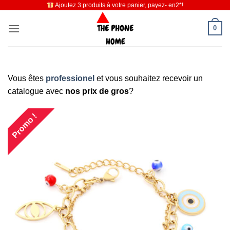
Ajoutez 3 produits à votre panier, payez- en2*!
Passer
au
0
contenu
Vous êtes
professionel
et vous souhaitez recevoir un
catalogue avec
nos prix de gros
?
Promo !