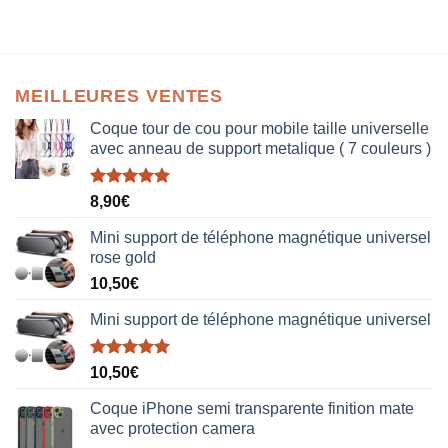
MEILLEURES VENTES
Coque tour de cou pour mobile taille universelle
avec anneau de support metalique ( 7 couleurs )
Note
5.00
8,90
€
sur 5
Mini support de téléphone magnétique universel
rose gold
10,50
€
Mini support de téléphone magnétique universel
Note
5.00
10,50
€
sur 5
Coque iPhone semi transparente finition mate
avec protection camera