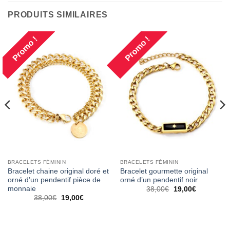
PRODUITS SIMILAIRES
Promo !
Promo !
BRACELETS FÉMININ
BRACELETS FÉMININ
Bracelet chaine original doré et
Bracelet gourmette original
orné d’un pendentif pièce de
orné d’un pendentif noir
monnaie
Le
Le
38,00
€
19,00
€
prix
prix
Le
Le
38,00
€
19,00
€
initial
actuel
prix
prix
était :
est :
initial
actuel
38,00€.
19,00€.
était :
est :
38,00€.
19,00€.