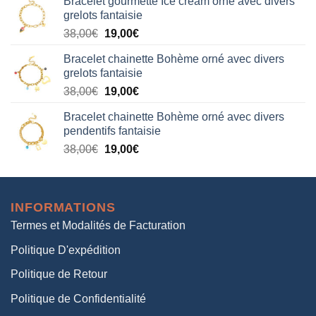
Bracelet gourmette Ice cream orné avec divers
initial
actuel
grelots fantaisie
était :
est :
Le
Le
38,00
€
19,00
€
38,00€.
19,00€.
prix
prix
Bracelet chainette Bohème orné avec divers
initial
actuel
grelots fantaisie
était :
est :
Le
Le
38,00
€
19,00
€
38,00€.
19,00€.
prix
prix
Bracelet chainette Bohème orné avec divers
initial
actuel
pendentifs fantaisie
était :
est :
Le
Le
38,00
€
19,00
€
38,00€.
19,00€.
prix
prix
initial
actuel
était :
est :
INFORMATIONS
38,00€.
19,00€.
Termes et Modalités de Facturation
Politique D'expédition
Politique de Retour
Politique de Confidentialité