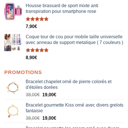
Housse brassard de sport mixte anti
transpiration pour smartphone rose
Note
5.00
7,90
€
sur 5
Coque tour de cou pour mobile taille universelle
avec anneau de support metalique ( 7 couleurs )
Note
5.00
8,90
€
sur 5
PROMOTIONS
Bracelet chapelet orné de pierre colorés et
d'étoiles dorées
Le
Le
38,00
€
19,00
€
prix
prix
Bracelet gourmette Kiss orné avec divers grelots
initial
actuel
fantaisie
était :
est :
Le
Le
38,00
€
19,00
€
38,00€.
19,00€.
prix
prix