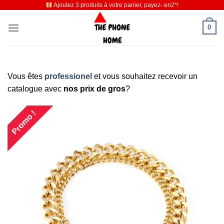
Ajoutez 3 produits à votre panier, payez- en2*!
Passer
au
0
contenu
Vous êtes
professionel
et vous souhaitez recevoir un
catalogue avec
nos prix de gros
?
Promo !