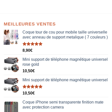
MEILLEURES VENTES
Coque tour de cou pour mobile taille universelle
avec anneau de support metalique ( 7 couleurs )
Note
5.00
8,90
€
sur 5
Mini support de téléphone magnétique universel
rose gold
10,50
€
Mini support de téléphone magnétique universel
Note
5.00
10,50
€
sur 5
Coque iPhone semi transparente finition mate
avec protection camera