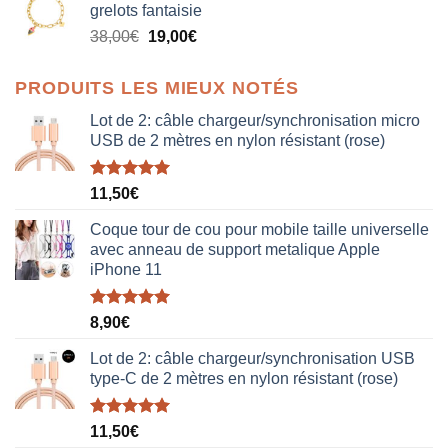
grelots fantaisie
était :
est :
Le
Le
38,00
€
19,00
€
38,00€.
19,00€.
prix
prix
initial
actuel
PRODUITS LES MIEUX NOTÉS
était :
est :
38,00€.
19,00€.
Lot de 2: câble chargeur/synchronisation micro
USB de 2 mètres en nylon résistant (rose)
Note
5.00
11,50
€
sur 5
Coque tour de cou pour mobile taille universelle
avec anneau de support metalique Apple
iPhone 11
Note
5.00
8,90
€
sur 5
Lot de 2: câble chargeur/synchronisation USB
type-C de 2 mètres en nylon résistant (rose)
Note
5.00
11,50
€
sur 5