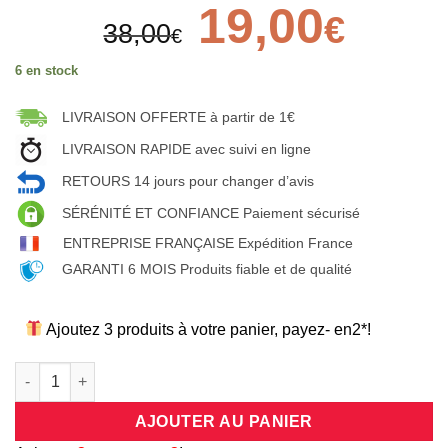
Le
19,00
Le
€
38,00
prix
prix
€
initial
actuel
6 en stock
était :
est :
38,00€.
19,00€.
LIVRAISON OFFERTE à partir de 1€
LIVRAISON RAPIDE avec suivi en ligne
RETOURS 14 jours pour changer d’avis
SÉRÉNITÉ ET CONFIANCE Paiement sécurisé
ENTREPRISE FRANÇAISE Expédition France
GARANTI 6 MOIS Produits fiable et de qualité
Ajoutez 3 produits à votre panier, payez- en2*!
quantité de Bracelet chaine original doré et orné d'un pendent
AJOUTER AU PANIER