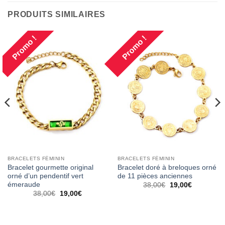
PRODUITS SIMILAIRES
Promo !
Promo !
BRACELETS FÉMININ
BRACELETS FÉMININ
Bracelet gourmette original
Bracelet doré à breloques orné
orné d’un pendentif vert
de 11 pièces anciennes
émeraude
Le
Le
38,00
€
19,00
€
prix
prix
Le
Le
38,00
€
19,00
€
initial
actuel
prix
prix
était :
est :
initial
actuel
38,00€.
19,00€.
était :
est :
38,00€.
19,00€.