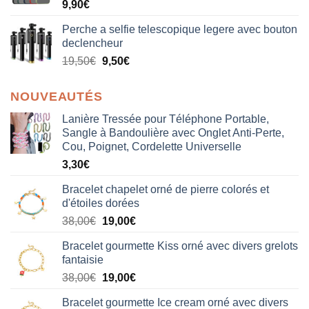
9,90
€
Perche a selfie telescopique legere avec bouton
declencheur
19,50
€
9,50
€
NOUVEAUTÉS
Lanière Tressée pour Téléphone Portable,
Sangle à Bandoulière avec Onglet Anti-Perte,
Cou, Poignet, Cordelette Universelle
3,30
€
Bracelet chapelet orné de pierre colorés et
d'étoiles dorées
Le
Le
38,00
€
19,00
€
prix
prix
Bracelet gourmette Kiss orné avec divers grelots
initial
actuel
fantaisie
était :
est :
Le
Le
38,00
€
19,00
€
38,00€.
19,00€.
prix
prix
Bracelet gourmette Ice cream orné avec divers
initial
actuel