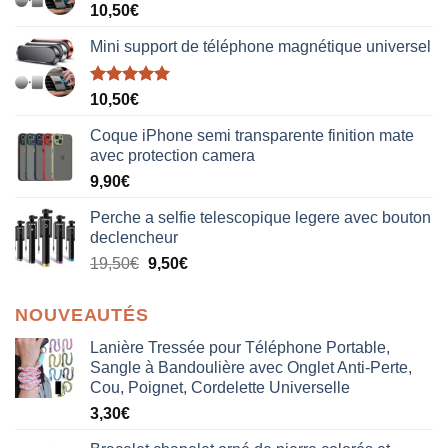
10,50
€
Mini support de téléphone magnétique universel
Note
5.00
10,50
€
sur 5
Coque iPhone semi transparente finition mate
avec protection camera
9,90
€
Perche a selfie telescopique legere avec bouton
declencheur
19,50
€
9,50
€
NOUVEAUTÉS
Lanière Tressée pour Téléphone Portable,
Sangle à Bandoulière avec Onglet Anti-Perte,
Cou, Poignet, Cordelette Universelle
3,30
€