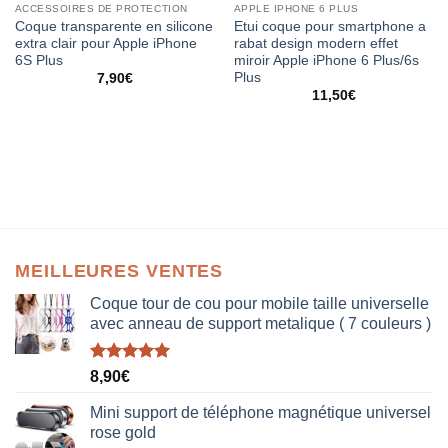
ACCESSOIRES DE PROTECTION
APPLE IPHONE 6 PLUS
Coque transparente en silicone
Etui coque pour smartphone a
extra clair pour Apple iPhone
rabat design modern effet
6S Plus
miroir Apple iPhone 6 Plus/6s
Plus
7,90
€
11,50
€
MEILLEURES VENTES
Coque tour de cou pour mobile taille universelle
avec anneau de support metalique ( 7 couleurs )
Note
5.00
8,90
€
sur 5
Mini support de téléphone magnétique universel
rose gold