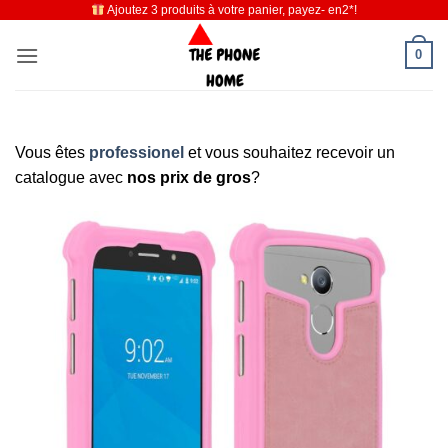
Ajoutez 3 produits à votre panier, payez- en2*!
Passer
au
0
contenu
Vous êtes
professionel
et vous souhaitez recevoir un
catalogue avec
nos prix de gros
?