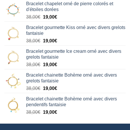
Bracelet chapelet orné de pierre colorés et
d'étoiles dorées
Le
Le
38,00
€
19,00
€
prix
prix
Bracelet gourmette Kiss orné avec divers grelots
initial
actuel
fantaisie
était :
est :
Le
Le
38,00
€
19,00
€
38,00€.
19,00€.
prix
prix
Bracelet gourmette Ice cream orné avec divers
initial
actuel
grelots fantaisie
était :
est :
Le
Le
38,00
€
19,00
€
38,00€.
19,00€.
prix
prix
Bracelet chainette Bohème orné avec divers
initial
actuel
grelots fantaisie
était :
est :
Le
Le
38,00
€
19,00
€
38,00€.
19,00€.
prix
prix
Bracelet chainette Bohème orné avec divers
initial
actuel
pendentifs fantaisie
était :
est :
Le
Le
38,00
€
19,00
€
38,00€.
19,00€.
prix
prix
initial
actuel