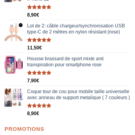
Note
5.00
8,90
€
sur 5
Lot de 2: câble chargeur/synchronisation USB
type-C de 2 mètres en nylon résistant (rose)
Note
5.00
11,50
€
sur 5
Housse brassard de sport mixte anti
transpiration pour smartphone rose
Note
5.00
7,90
€
sur 5
Coque tour de cou pour mobile taille universelle
avec anneau de support metalique ( 7 couleurs )
Note
5.00
8,90
€
sur 5
PROMOTIONS