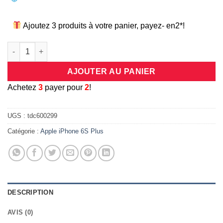
Ajoutez 3 produits à votre panier, payez- en2*!
quantité de Coque universelle antichocs silicone/cuir rose pou
AJOUTER AU PANIER
A
chetez
3
payer pour
2
!
UGS :
tdc600299
Catégorie :
Apple iPhone 6S Plus
DESCRIPTION
AVIS (0)