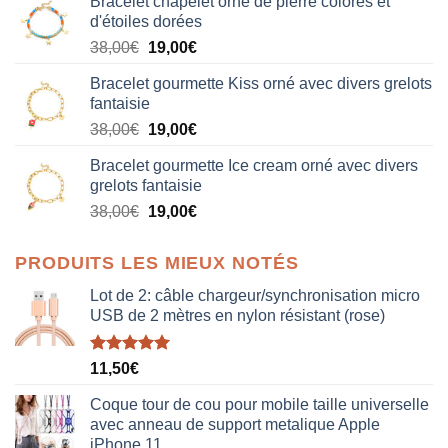
Bracelet chapelet orné de pierre colorés et
d'étoiles dorées
Le
Le
38,00
€
19,00
€
prix
prix
Bracelet gourmette Kiss orné avec divers grelots
initial
actuel
fantaisie
était :
est :
Le
Le
38,00
€
19,00
€
38,00€.
19,00€.
prix
prix
Bracelet gourmette Ice cream orné avec divers
initial
actuel
grelots fantaisie
était :
est :
Le
Le
38,00
€
19,00
€
38,00€.
19,00€.
prix
prix
initial
actuel
PRODUITS LES MIEUX NOTÉS
était :
est :
38,00€.
19,00€.
Lot de 2: câble chargeur/synchronisation micro
USB de 2 mètres en nylon résistant (rose)
Note
5.00
11,50
€
sur 5
Coque tour de cou pour mobile taille universelle
avec anneau de support metalique Apple
iPhone 11