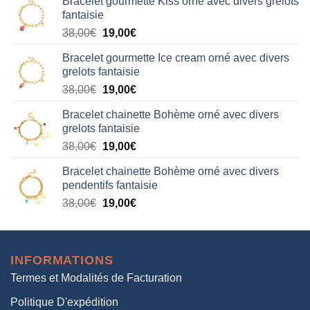
Bracelet gourmette Kiss orné avec divers grelots
initial
actuel
fantaisie
était :
est :
Le
Le
38,00
€
19,00
€
38,00€.
19,00€.
prix
prix
Bracelet gourmette Ice cream orné avec divers
initial
actuel
grelots fantaisie
était :
est :
Le
Le
38,00
€
19,00
€
38,00€.
19,00€.
prix
prix
Bracelet chainette Bohème orné avec divers
initial
actuel
grelots fantaisie
était :
est :
Le
Le
38,00
€
19,00
€
38,00€.
19,00€.
prix
prix
Bracelet chainette Bohème orné avec divers
initial
actuel
pendentifs fantaisie
était :
est :
Le
Le
38,00
€
19,00
€
38,00€.
19,00€.
prix
prix
initial
actuel
était :
est :
INFORMATIONS
38,00€.
19,00€.
Termes et Modalités de Facturation
Politique D'expédition