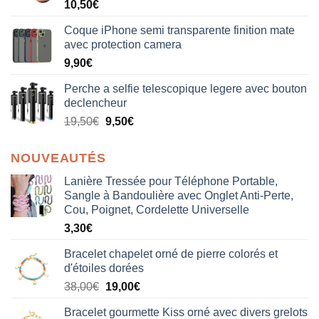
Note
5.00
10,50
€
sur 5
Coque iPhone semi transparente finition mate
avec protection camera
9,90
€
Perche a selfie telescopique legere avec bouton
declencheur
19,50
€
9,50
€
NOUVEAUTÉS
Lanière Tressée pour Téléphone Portable,
Sangle à Bandoulière avec Onglet Anti-Perte,
Cou, Poignet, Cordelette Universelle
3,30
€
Bracelet chapelet orné de pierre colorés et
d'étoiles dorées
Le
Le
38,00
€
19,00
€
prix
prix
Bracelet gourmette Kiss orné avec divers grelots
initial
actuel