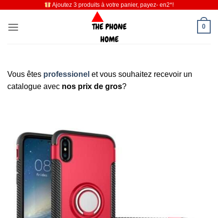
Ajoutez 3 produits à votre panier, payez- en2*!
Passer
au
0
contenu
Vous êtes
professionel
et vous souhaitez recevoir un
catalogue avec
nos prix de gros
?