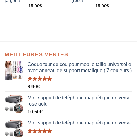
(argent)
(rose)
15,90
€
15,90
€
MEILLEURES VENTES
Coque tour de cou pour mobile taille universelle
avec anneau de support metalique ( 7 couleurs )
Note
5.00
8,90
€
sur 5
Mini support de téléphone magnétique universel
rose gold
10,50
€
Mini support de téléphone magnétique universel