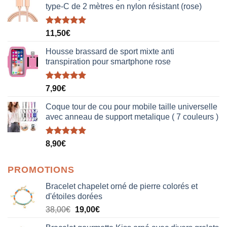
type-C de 2 mètres en nylon résistant (rose)
Note
5.00
11,50
€
sur 5
Housse brassard de sport mixte anti
transpiration pour smartphone rose
Note
5.00
7,90
€
sur 5
Coque tour de cou pour mobile taille universelle
avec anneau de support metalique ( 7 couleurs )
Note
5.00
8,90
€
sur 5
PROMOTIONS
Bracelet chapelet orné de pierre colorés et
d'étoiles dorées
Le
Le
38,00
€
19,00
€
prix
prix