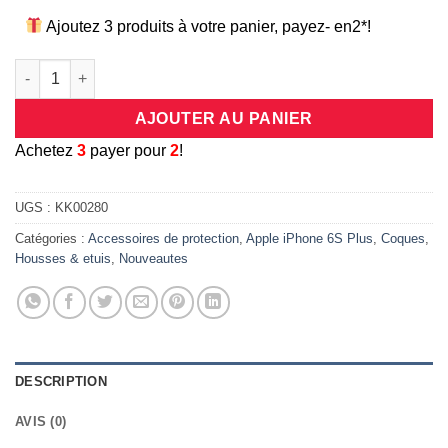
Ajoutez 3 produits à votre panier, payez- en2*!
quantité de Coque en silicone et renfort carbone et anneau mé
AJOUTER AU PANIER
A
chetez
3
payer pour
2
!
UGS :
KK00280
Catégories :
Accessoires de protection
,
Apple iPhone 6S Plus
,
Coques
,
Housses & etuis
,
Nouveautes
DESCRIPTION
AVIS (0)