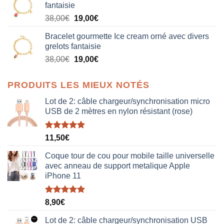
fantaisie
était :
est :
Le
Le
38,00
€
19,00
€
38,00€.
19,00€.
prix
prix
Bracelet gourmette Ice cream orné avec divers
initial
actuel
grelots fantaisie
était :
est :
Le
Le
38,00
€
19,00
€
38,00€.
19,00€.
prix
prix
initial
actuel
PRODUITS LES MIEUX NOTÉS
était :
est :
38,00€.
19,00€.
Lot de 2: câble chargeur/synchronisation micro
USB de 2 mètres en nylon résistant (rose)
Note
5.00
11,50
€
sur 5
Coque tour de cou pour mobile taille universelle
avec anneau de support metalique Apple
iPhone 11
Note
5.00
8,90
€
sur 5
Lot de 2: câble chargeur/synchronisation USB