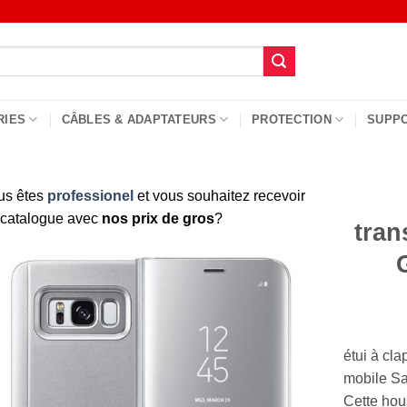
RIES
CÂBLES & ADAPTATEURS
PROTECTION
SUPP
us êtes
professionel
et vous souhaitez recevoir
 catalogue avec
nos prix de gros
?
tran
étui à cla
mobile S
Cette hous