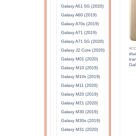
Galaxy A51 5G (2020)
Galaxy A60 (2019)
Galaxy A70s (2019)
Galaxy A71 (2019)
Galaxy A71 5G (2020)
S DE PROTECTION
ACCESSOIRES DE PROTECTION
ACCESSOIRES DE PROTECTION
Galaxy J2 Core (2020)
étui à rabat semi
étui à rabat semi
étu
Galaxy M01 (2020)
translucide pour Samsung
translucide pour Samsung
tra
Galaxy J6 (argent)
Galaxy A3 2017 (argent)
Gal
Galaxy M10 (2019)
15,90
€
15,90
€
Galaxy M10s (2019)
Galaxy M11 (2020)
Galaxy M20 (2019)
Galaxy M21 (2020)
Galaxy M30 (2019)
Galaxy M30s (2019)
Galaxy M31 (2020)