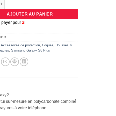
e étui à rabat semi translucide pour Samsung Galaxy S8+ (argent)
AJOUTER AU PANIER
3
payer pour
2
!
0153
:
Accessoires de protection
,
Coques
,
Housses &
eautes
,
Samsung Galaxy S8 Plus
laxy?
L’étui sur-mesure en polycarbonate combiné
 rayures à votre téléphone.