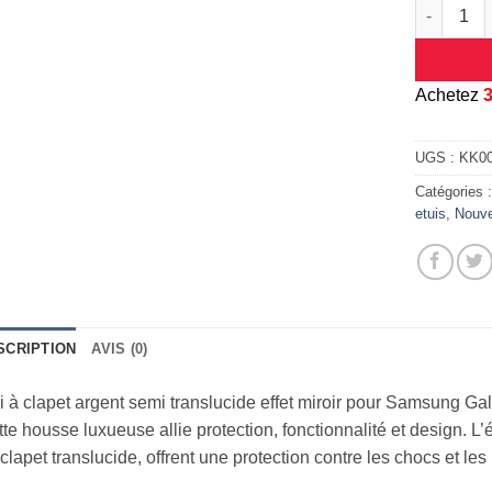
quantité d
A
chetez
UGS :
KK0
Catégories 
etuis
,
Nouv
SCRIPTION
AVIS (0)
i à clapet argent semi translucide effet miroir pour Samsung Ga
te housse luxueuse allie protection, fonctionnalité et design. 
clapet translucide, offrent une protection contre les chocs et les