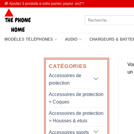
Passer
🎁 Ajoutez 3 produits à votre panier, payez- en2*!
au
Recherche
contenu
pour :
MODÈLES TÉLÉPHONES
AUDIO
CHARGEURS & BATTE
Vo
CATÉGORIES
un
Accessoires de
protection
Accessoires de protection
> Coques
Accessoires de protection
> Housses & etuis
Accessoires sports