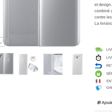
et design
combiné au
contre les
La livrais
LIV
LIV
RET
SÉ
EN
GAR
🎁 Ajout