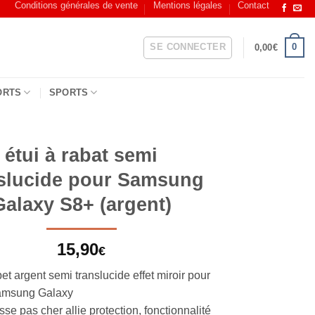
Conditions générales de vente
Mentions légales
Contact
SE CONNECTER
0
0,00
€
ORTS
SPORTS
étui à rabat semi
slucide pour Samsung
Galaxy S8+ (argent)
15,90
€
pet argent semi translucide effet miroir pour
amsung Galaxy
se pas cher allie protection, fonctionnalité