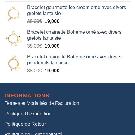
prix
prix
Bracelet gourmette Ice cream orné avec divers
initial
actuel
grelots fantaisie
était :
est :
Le
Le
38,00
€
19,00
€
38,00€.
19,00€.
prix
prix
Bracelet chainette Bohème orné avec divers
initial
actuel
grelots fantaisie
était :
est :
Le
Le
38,00
€
19,00
€
38,00€.
19,00€.
prix
prix
Bracelet chainette Bohème orné avec divers
initial
actuel
pendentifs fantaisie
était :
est :
Le
Le
38,00
€
19,00
€
38,00€.
19,00€.
prix
prix
initial
actuel
était :
est :
INFORMATIONS
38,00€.
19,00€.
Termes et Modalités de Facturation
Politique D'expédition
Politique de Retour
Politique de Confidentialité