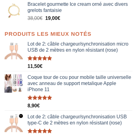
Bracelet gourmette Ice cream orné avec divers
initial
actuel
grelots fantaisie
était :
est :
Le
Le
38,00
€
19,00
€
38,00€.
19,00€.
prix
prix
initial
actuel
PRODUITS LES MIEUX NOTÉS
était :
est :
38,00€.
19,00€.
Lot de 2: câble chargeur/synchronisation micro
USB de 2 mètres en nylon résistant (rose)
Note
5.00
11,50
€
sur 5
Coque tour de cou pour mobile taille universelle
avec anneau de support metalique Apple
iPhone 11
Note
5.00
8,90
€
sur 5
Lot de 2: câble chargeur/synchronisation USB
type-C de 2 mètres en nylon résistant (rose)