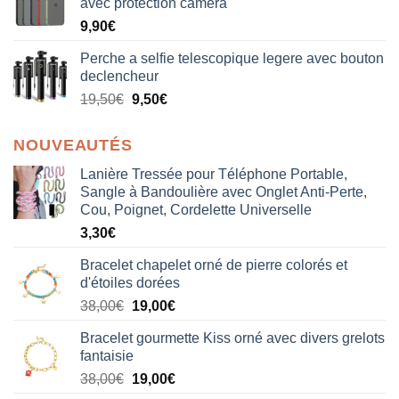
avec protection camera
9,90
€
Perche a selfie telescopique legere avec bouton
declencheur
19,50
€
9,50
€
NOUVEAUTÉS
Lanière Tressée pour Téléphone Portable,
Sangle à Bandoulière avec Onglet Anti-Perte,
Cou, Poignet, Cordelette Universelle
3,30
€
Bracelet chapelet orné de pierre colorés et
d'étoiles dorées
Le
Le
38,00
€
19,00
€
prix
prix
Bracelet gourmette Kiss orné avec divers grelots
initial
actuel
fantaisie
était :
est :
Le
Le
38,00
€
19,00
€
38,00€.
19,00€.
prix
prix