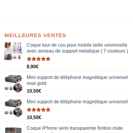
MEILLEURES VENTES
Coque tour de cou pour mobile taille universelle
avec anneau de support metalique ( 7 couleurs )
Note
5.00
8,90
€
sur 5
Mini support de téléphone magnétique universel
rose gold
10,50
€
Mini support de téléphone magnétique universel
Note
5.00
10,50
€
sur 5
Coque iPhone semi transparente finition mate