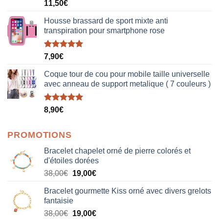
Note
5.00
11,50
€
sur 5
Housse brassard de sport mixte anti
transpiration pour smartphone rose
Note
5.00
7,90
€
sur 5
Coque tour de cou pour mobile taille universelle
avec anneau de support metalique ( 7 couleurs )
Note
5.00
8,90
€
sur 5
PROMOTIONS
Bracelet chapelet orné de pierre colorés et
d'étoiles dorées
Le
Le
38,00
€
19,00
€
prix
prix
Bracelet gourmette Kiss orné avec divers grelots
initial
actuel
fantaisie
était :
est :
Le
Le
38,00
€
19,00
€
38,00€.
19,00€.