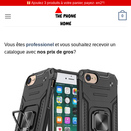
Ajoutez 3 produits à votre panier, payez- en2*!
Passer
au
0
contenu
Vous êtes
professionel
et vous souhaitez recevoir un
catalogue avec
nos prix de gros
?