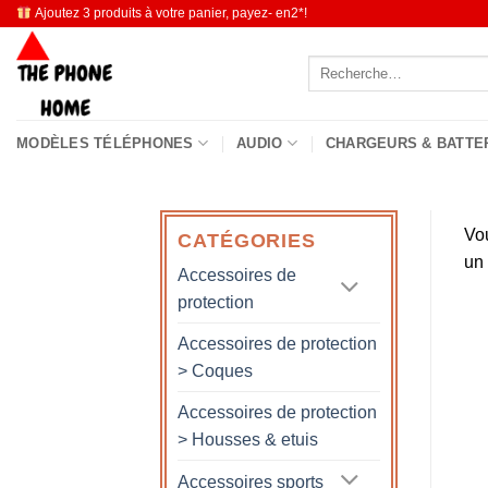
Passer
Ajoutez 3 produits à votre panier, payez- en2*!
au
Recherche
contenu
pour :
MODÈLES TÉLÉPHONES
AUDIO
CHARGEURS & BATTE
Vo
CATÉGORIES
un
Accessoires de
protection
Accessoires de protection
> Coques
Accessoires de protection
> Housses & etuis
Accessoires sports