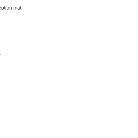
eption mat.
.