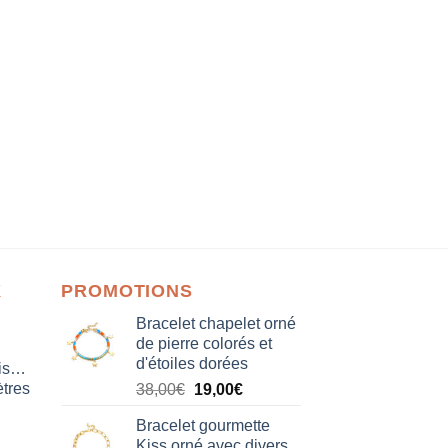
X
PROMOTIONS
Bracelet chapelet orné
de pierre colorés et
d'étoiles dorées
isation
tres
Le
Le
38,00
€
19,00
€
prix
prix
Bracelet gourmette
initial
actuel
Kiss orné avec divers