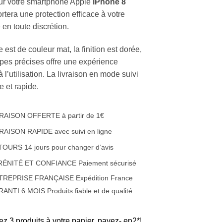
r votre smartphone Apple
iPhone 8
tera une protection efficace à votre
en toute discrétion.
 est de couleur mat, la finition est dorée,
pes précises offre une expérience
 l’utilisation. La livraison en mode suivi
te et rapide.
RAISON OFFERTE à partir de 1€
RAISON RAPIDE avec suivi en ligne
OURS 14 jours pour changer d’avis
RÉNITÉ ET CONFIANCE Paiement sécurisé
TREPRISE FRANÇAISE Expédition France
ANTI 6 MOIS Produits fiable et de qualité
ez 3 produits à votre panier, payez- en2*!