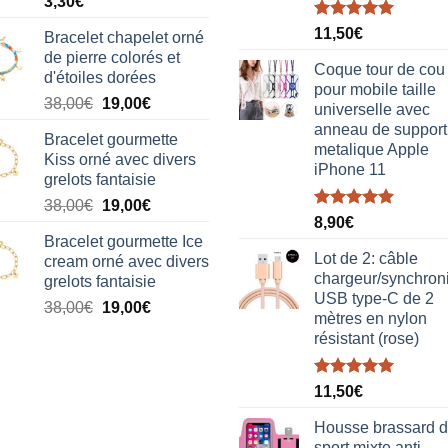
3,30
€
Note
5.00
11,50
€
Bracelet chapelet orné
sur 5
de pierre colorés et
Coque tour de cou
d'étoiles dorées
pour mobile taille
Le
Le
38,00
€
19,00
€
universelle avec
prix
prix
anneau de support
Bracelet gourmette
initial
actuel
metalique Apple
Kiss orné avec divers
était :
est :
iPhone 11
grelots fantaisie
38,00€.
19,00€.
Le
Le
38,00
€
19,00
€
Note
5.00
8,90
€
prix
prix
sur 5
Bracelet gourmette Ice
initial
actuel
Lot de 2: câble
cream orné avec divers
était :
est :
chargeur/synchron
grelots fantaisie
38,00€.
19,00€.
USB type-C de 2
Le
Le
38,00
€
19,00
€
mètres en nylon
prix
prix
résistant (rose)
initial
actuel
était :
est :
Note
5.00
38,00€.
19,00€.
11,50
€
sur 5
Housse brassard 
sport mixte anti