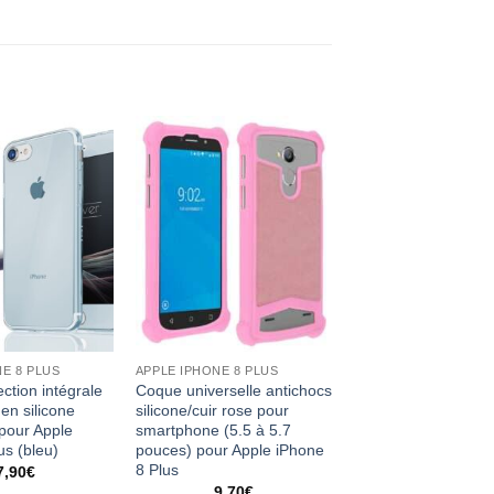
E 8 PLUS
APPLE IPHONE 8 PLUS
ction intégrale
Coque universelle antichocs
en silicone
silicone/cuir rose pour
 pour Apple
smartphone (5.5 à 5.7
us (bleu)
pouces) pour Apple iPhone
8 Plus
7,90
€
9,70
€