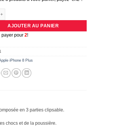
e Coque antichocs rigide en 3 parties avec contours dorées pour 
AJOUTER AU PANIER
3
payer pour
2
!
1
Apple iPhone 8 Plus
omposée en 3 parties clipsable.
des chocs et de la poussière.