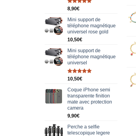
Note
5.00
8,90
€
sur 5
Mini support de
téléphone magnétique
universel rose gold
10,50
€
Mini support de
téléphone magnétique
universel
Note
5.00
10,50
€
sur 5
Coque iPhone semi
transparente finition
mate avec protection
camera
9,90
€
Perche a selfie
telescopique legere