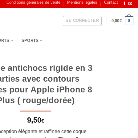
Conditions générales de vente
Mentions légales
Contact
SE CONNECTER
0
0,00
€
ORTS
SPORTS
 antichocs rigide en 3
arties avec contours
es pour Apple iPhone 8
Plus ( rouge/dorée)
9,50
€
ception élégante et raffinée cette coque