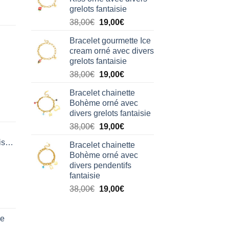
était :
est :
grelots fantaisie
38,00€.
19,00€.
Le
Le
38,00
€
19,00
€
prix
prix
Bracelet gourmette Ice
initial
actuel
cream orné avec divers
était :
est :
grelots fantaisie
38,00€.
19,00€.
Le
Le
38,00
€
19,00
€
prix
prix
Bracelet chainette
initial
actuel
Bohème orné avec
était :
est :
divers grelots fantaisie
38,00€.
19,00€.
Le
Le
38,00
€
19,00
€
prix
prix
isation
Bracelet chainette
initial
actuel
Bohème orné avec
était :
est :
divers pendentifs
38,00€.
19,00€.
fantaisie
Le
Le
38,00
€
19,00
€
prix
prix
initial
actuel
de
était :
est :