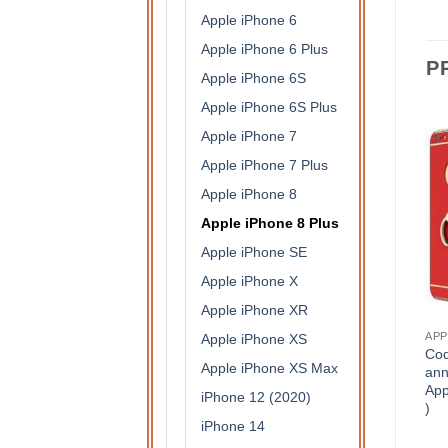
Apple iPhone 6
Apple iPhone 6 Plus
P
Apple iPhone 6S
Apple iPhone 6S Plus
Apple iPhone 7
Apple iPhone 7 Plus
Apple iPhone 8
Apple iPhone 8 Plus
Apple iPhone SE
Apple iPhone X
Apple iPhone XR
APPLE IPHONE 8 PLUS
APPLE IPHONE 8 PLUS
APP
Apple iPhone XS
coque cordon tour de
Coque protection intégrale
Coq
Apple iPhone XS Max
cou/bandoulière pour Apple
360 degrés en silicone
ann
iPhone 8 Plus bleu
translucide pour Apple
App
iPhone 12 (2020)
iPhone 8 Plus
)
11,50
€
iPhone 14
7,90
€