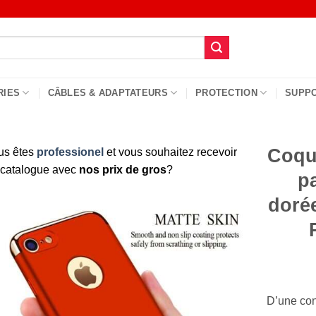
RIES
CÂBLES & ADAPTATEURS
PROTECTION
SUPP
Coque
us êtes
professionel
et vous souhaitez recevoir
 catalogue avec
nos prix de gros
?
p
doré
D’une con