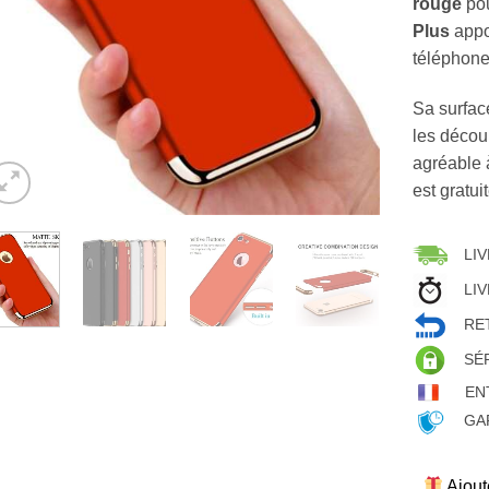
rouge
pou
Plus
appor
téléphone 
Sa surface
les décou
agréable à
est gratui
LIV
LIV
RET
SÉ
EN
GAR
Ajout