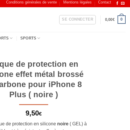
Conditions générales de vente
Mentions légales
Contact
SE CONNECTER
0
0,00
€
ORTS
SPORTS
que de protection en
cone effet métal brossé
carbone pour iPhone 8
Plus ( noire )
9,50
€
ue de protection en silicone
noire
( GEL) à