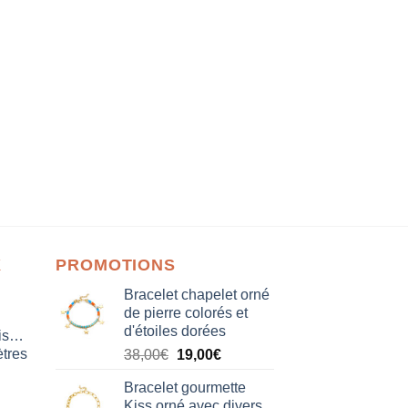
X
PROMOTIONS
Bracelet chapelet orné
de pierre colorés et
d'étoiles dorées
isation
tres
Le
Le
38,00
€
19,00
€
prix
prix
Bracelet gourmette
initial
actuel
Kiss orné avec divers