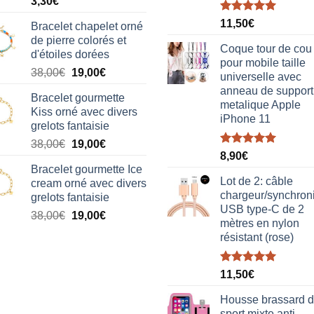
3,30
€
Note
5.00
11,50
€
Bracelet chapelet orné
sur 5
de pierre colorés et
Coque tour de cou
d'étoiles dorées
pour mobile taille
Le
Le
38,00
€
19,00
€
universelle avec
prix
prix
anneau de support
Bracelet gourmette
initial
actuel
metalique Apple
Kiss orné avec divers
était :
est :
iPhone 11
grelots fantaisie
38,00€.
19,00€.
Le
Le
38,00
€
19,00
€
Note
5.00
8,90
€
prix
prix
sur 5
Bracelet gourmette Ice
initial
actuel
Lot de 2: câble
cream orné avec divers
était :
est :
chargeur/synchron
grelots fantaisie
38,00€.
19,00€.
USB type-C de 2
Le
Le
38,00
€
19,00
€
mètres en nylon
prix
prix
résistant (rose)
initial
actuel
était :
est :
Note
5.00
38,00€.
19,00€.
11,50
€
sur 5
Housse brassard 
sport mixte anti