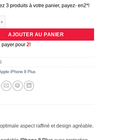
ez 3 produits à votre panier, payez- en2*!
e Coque de protection en silicone effet métal brossé et carbone p
AJOUTER AU PANIER
3
payer pour
2
!
6
Apple iPhone 8 Plus
optimale aspect raffiné et design agréable.