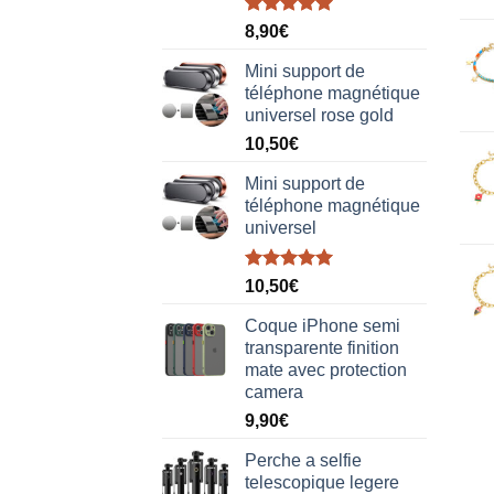
Note
5.00
8,90
€
sur 5
Mini support de
téléphone magnétique
universel rose gold
10,50
€
Mini support de
téléphone magnétique
universel
Note
5.00
10,50
€
sur 5
Coque iPhone semi
transparente finition
mate avec protection
camera
9,90
€
Perche a selfie
telescopique legere