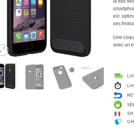
la fois fle
smartph
est optima
ses finiti
Une coque
avec un ef
LIV
LIV
RET
SÉ
EN
GAR