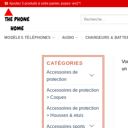
Passer
Ajoutez 3 produits à votre panier, payez- en2*!
au
Recherche
contenu
pour :
MODÈLES TÉLÉPHONES
AUDIO
CHARGEURS & BATTE
Vo
CATÉGORIES
un
Accessoires de
protection
Accessoires de protection
> Coques
Accessoires de protection
> Housses & etuis
Accessoires sports