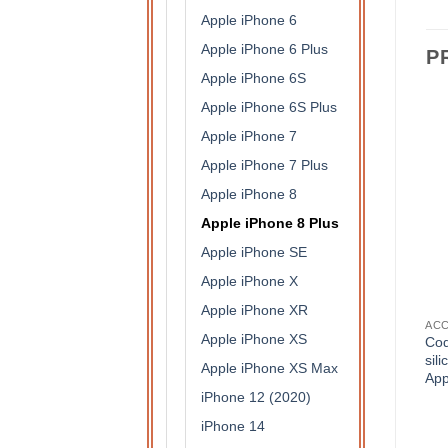
Apple iPhone 6
Apple iPhone 6 Plus
P
Apple iPhone 6S
Apple iPhone 6S Plus
Apple iPhone 7
Apple iPhone 7 Plus
Apple iPhone 8
Apple iPhone 8 Plus
Apple iPhone SE
Apple iPhone X
Apple iPhone XR
S DE PROTECTION
APPLE IPHONE 8 PLUS
APPLE IPHONE 8 PLUS
Apple iPhone XS
rt
Coque antichocs rigide en 3
Coque/bumper antichocs
Coq
parties avec contours
en silicone flexible
sil
Apple iPhone XS Max
dorées pour Apple iPhone 8
transparent pour iPhone 8
App
Plus ( rouge/dorée)
Plus ( contours bleu )
iPhone 12 (2020)
9,50
€
9,50
€
iPhone 14