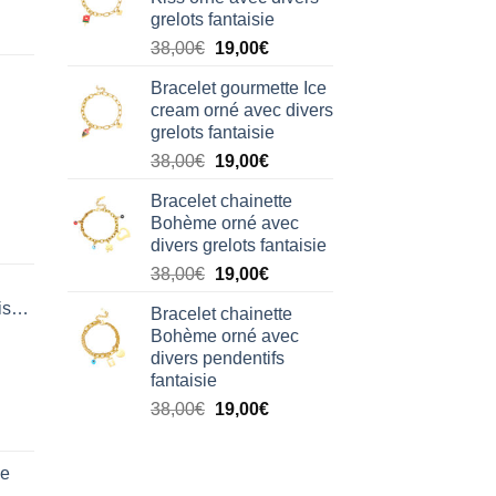
était :
est :
grelots fantaisie
38,00€.
19,00€.
Le
Le
38,00
€
19,00
€
prix
prix
Bracelet gourmette Ice
initial
actuel
cream orné avec divers
était :
est :
grelots fantaisie
38,00€.
19,00€.
Le
Le
38,00
€
19,00
€
prix
prix
Bracelet chainette
initial
actuel
Bohème orné avec
était :
est :
divers grelots fantaisie
38,00€.
19,00€.
Le
Le
38,00
€
19,00
€
prix
prix
isation
Bracelet chainette
initial
actuel
Bohème orné avec
était :
est :
divers pendentifs
38,00€.
19,00€.
fantaisie
Le
Le
38,00
€
19,00
€
prix
prix
initial
actuel
de
était :
est :