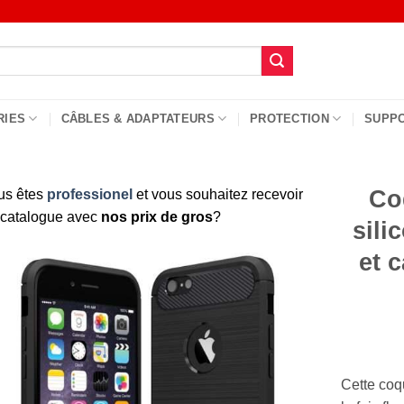
RIES
CÂBLES & ADAPTATEURS
PROTECTION
SUPP
Co
us êtes
professionel
et vous souhaitez recevoir
 catalogue avec
nos prix de gros
?
sili
et 
Cette coq