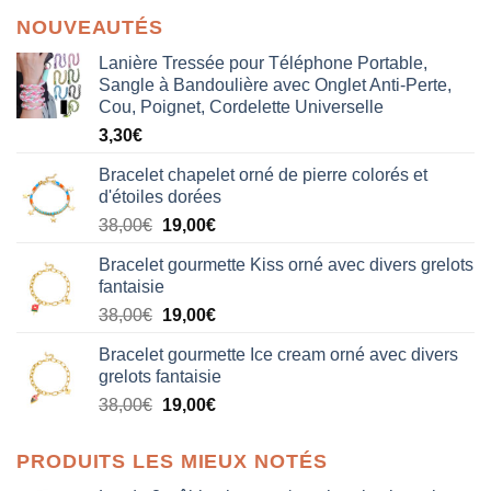
NOUVEAUTÉS
Lanière Tressée pour Téléphone Portable,
Sangle à Bandoulière avec Onglet Anti-Perte,
Cou, Poignet, Cordelette Universelle
3,30
€
Bracelet chapelet orné de pierre colorés et
d'étoiles dorées
Le
Le
38,00
€
19,00
€
prix
prix
Bracelet gourmette Kiss orné avec divers grelots
initial
actuel
fantaisie
était :
est :
Le
Le
38,00
€
19,00
€
38,00€.
19,00€.
prix
prix
Bracelet gourmette Ice cream orné avec divers
initial
actuel
grelots fantaisie
était :
est :
Le
Le
38,00
€
19,00
€
38,00€.
19,00€.
prix
prix
initial
actuel
PRODUITS LES MIEUX NOTÉS
était :
est :