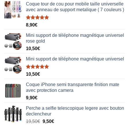
Coque tour de cou pour mobile taille universelle
avec anneau de support metalique ( 7 couleurs )
Note
5.00
8,90
€
sur 5
Mini support de téléphone magnétique universel
rose gold
10,50
€
Mini support de téléphone magnétique universel
Note
5.00
10,50
€
sur 5
Coque iPhone semi transparente finition mate
avec protection camera
9,90
€
Perche a selfie telescopique legere avec bouton
declencheur
19,50
€
9,50
€