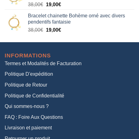
Le
Le
38,00
€
19,00
€
38,00€.
19,00€.
prix
prix
Bracelet chainette Bohème orné avec divers
initial
actuel
pendentifs fantaisie
était :
est :
Le
Le
38,00
€
19,00
€
38,00€.
19,00€.
prix
prix
initial
actuel
était :
est :
INFORMATIONS
38,00€.
19,00€.
Termes et Modalités de Facturation
Politique D'expédition
Politique de Retour
Politique de Confidentialité
Qui sommes-nous ?
FAQ : Foire Aux Questions
Livraison et paiement
Retourner un produit