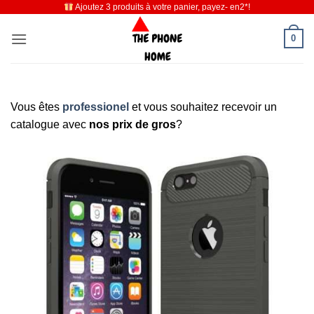
Ajoutez 3 produits à votre panier, payez- en2*!
Passer
au
0
contenu
Vous êtes
professionel
et vous souhaitez recevoir un
catalogue avec
nos prix de gros
?