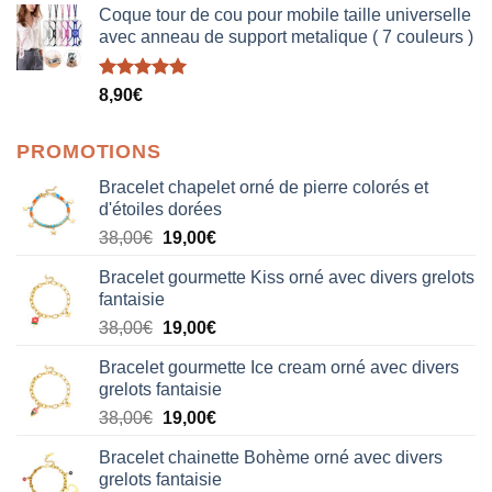
Coque tour de cou pour mobile taille universelle
avec anneau de support metalique ( 7 couleurs )
Note
5.00
8,90
€
sur 5
PROMOTIONS
Bracelet chapelet orné de pierre colorés et
d'étoiles dorées
Le
Le
38,00
€
19,00
€
prix
prix
Bracelet gourmette Kiss orné avec divers grelots
initial
actuel
fantaisie
était :
est :
Le
Le
38,00
€
19,00
€
38,00€.
19,00€.
prix
prix
Bracelet gourmette Ice cream orné avec divers
initial
actuel
grelots fantaisie
était :
est :
Le
Le
38,00
€
19,00
€
38,00€.
19,00€.
prix
prix
Bracelet chainette Bohème orné avec divers
initial
actuel
grelots fantaisie
était :
est :