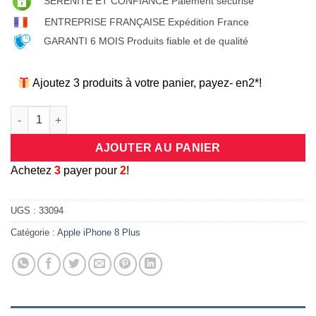
SÉRÉNITÉ ET CONFIANCE Paiement sécurisé
ENTREPRISE FRANÇAISE Expédition France
GARANTI 6 MOIS Produits fiable et de qualité
Ajoutez 3 produits à votre panier, payez- en2*!
quantité de Coque de protection en silicone effet métal brossé 
AJOUTER AU PANIER
A
chetez
3
payer pour
2
!
UGS :
33094
Catégorie :
Apple iPhone 8 Plus