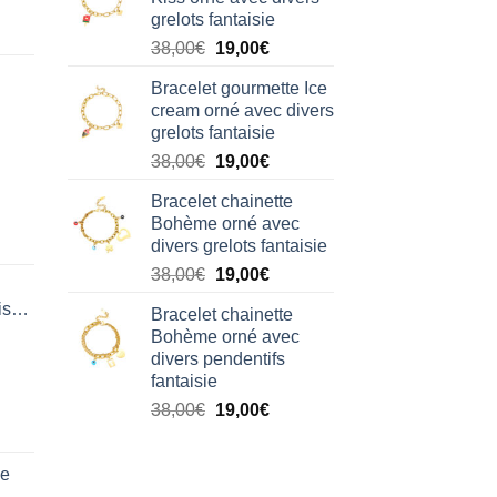
était :
est :
grelots fantaisie
38,00€.
19,00€.
Le
Le
38,00
€
19,00
€
prix
prix
Bracelet gourmette Ice
initial
actuel
cream orné avec divers
était :
est :
grelots fantaisie
38,00€.
19,00€.
Le
Le
38,00
€
19,00
€
prix
prix
Bracelet chainette
initial
actuel
Bohème orné avec
était :
est :
divers grelots fantaisie
38,00€.
19,00€.
Le
Le
38,00
€
19,00
€
prix
prix
isation
Bracelet chainette
initial
actuel
Bohème orné avec
était :
est :
divers pendentifs
38,00€.
19,00€.
fantaisie
Le
Le
38,00
€
19,00
€
prix
prix
initial
actuel
de
était :
est :