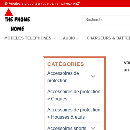
Passer
🎁 Ajoutez 3 produits à votre panier, payez- en2*!
au
Recherche
contenu
pour :
MODÈLES TÉLÉPHONES
AUDIO
CHARGEURS & BATTE
Vo
CATÉGORIES
un
Accessoires de
protection
Accessoires de protection
> Coques
Accessoires de protection
> Housses & etuis
Accessoires sports