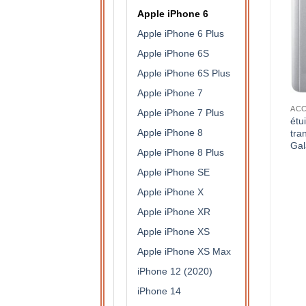
Apple iPhone 6
Apple iPhone 6 Plus
Apple iPhone 6S
Apple iPhone 6S Plus
Apple iPhone 7
S DE PROTECTION
ACCESSOIRES DE PROTECTION
ACCESSOIRES DE PROTECTION
Apple iPhone 7 Plus
étui à rabat semi
étui à rabat semi
étu
Apple iPhone 8
translucide pour Samsung
translucide pour Samsung
tra
Galaxy A6 (argent)
Galaxy J6+ (rose)
Gal
Apple iPhone 8 Plus
15,90
€
15,90
€
Apple iPhone SE
Apple iPhone X
Apple iPhone XR
Apple iPhone XS
Apple iPhone XS Max
iPhone 12 (2020)
iPhone 14