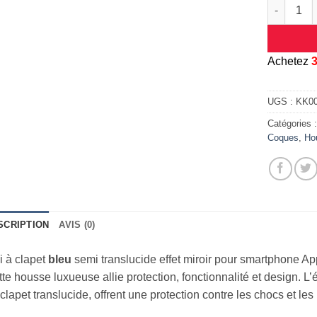
quantité d
A
chetez
UGS :
KK0
Catégories 
Coques
,
Ho
SCRIPTION
AVIS (0)
i à clapet
bleu
semi translucide effet miroir pour smartphone A
te housse luxueuse allie protection, fonctionnalité et design. 
clapet translucide, offrent une protection contre les chocs et les