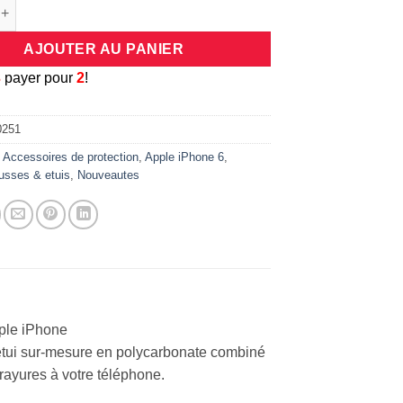
e étui à rabat semi translucide pour Apple iPhone 6 (bleu)
AJOUTER AU PANIER
3
payer pour
2
!
0251
:
Accessoires de protection
,
Apple iPhone 6
,
usses & etuis
,
Nouveautes
pple iPhone
L’étui sur-mesure en polycarbonate combiné
 rayures à votre téléphone.