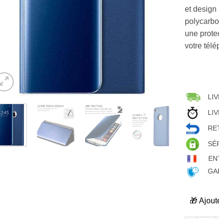
et design
polycarbo
une protec
votre télé
LIV
LIV
RET
SÉ
EN
GAR
🎁 Ajout