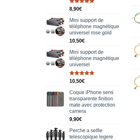
Note
5.00
8,90
€
sur 5
Mini support de
téléphone magnétique
universel rose gold
10,50
€
Mini support de
téléphone magnétique
universel
Note
5.00
10,50
€
sur 5
Coque iPhone semi
transparente finition
mate avec protection
camera
9,90
€
Perche a selfie
telescopique legere