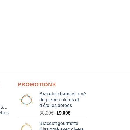
X
PROMOTIONS
Bracelet chapelet orné
de pierre colorés et
d'étoiles dorées
isation
tres
Le
Le
38,00
€
19,00
€
prix
prix
Bracelet gourmette
initial
actuel
Kiss orné avec divers