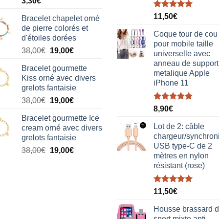
3,30
€
Note
5.00
11,50
€
Bracelet chapelet orné
sur 5
de pierre colorés et
Coque tour de cou
d'étoiles dorées
pour mobile taille
Le
Le
38,00
€
19,00
€
universelle avec
prix
prix
anneau de support
Bracelet gourmette
initial
actuel
metalique Apple
Kiss orné avec divers
était :
est :
iPhone 11
grelots fantaisie
38,00€.
19,00€.
Le
Le
38,00
€
19,00
€
Note
5.00
8,90
€
prix
prix
sur 5
Bracelet gourmette Ice
initial
actuel
Lot de 2: câble
cream orné avec divers
était :
est :
chargeur/synchron
grelots fantaisie
38,00€.
19,00€.
USB type-C de 2
Le
Le
38,00
€
19,00
€
mètres en nylon
prix
prix
résistant (rose)
initial
actuel
était :
est :
Note
5.00
38,00€.
19,00€.
11,50
€
sur 5
Housse brassard 
sport mixte anti