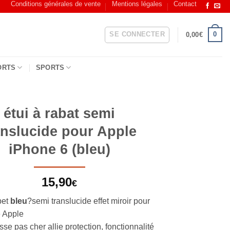
Conditions générales de vente
Mentions légales
Contact
SE CONNECTER
0
0,00
€
ORTS
SPORTS
étui à rabat semi
anslucide pour Apple
iPhone 6 (bleu)
15,90
€
pet
bleu
?semi translucide effet miroir pour
 Apple
se pas cher allie protection, fonctionnalité