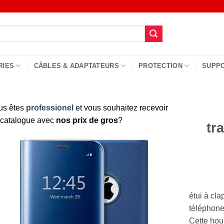
RIES
CÂBLES & ADAPTATEURS
PROTECTION
SUPP
us êtes
professionel
et vous souhaitez recevoir
 catalogue avec
nos prix de gros
?
tr
étui à cla
téléphone
Cette hous