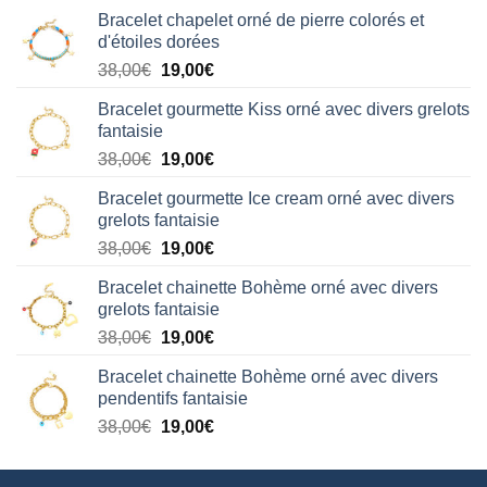
Bracelet chapelet orné de pierre colorés et
d'étoiles dorées
Le
Le
38,00
€
19,00
€
prix
prix
Bracelet gourmette Kiss orné avec divers grelots
initial
actuel
fantaisie
était :
est :
Le
Le
38,00
€
19,00
€
38,00€.
19,00€.
prix
prix
Bracelet gourmette Ice cream orné avec divers
initial
actuel
grelots fantaisie
était :
est :
Le
Le
38,00
€
19,00
€
38,00€.
19,00€.
prix
prix
Bracelet chainette Bohème orné avec divers
initial
actuel
grelots fantaisie
était :
est :
Le
Le
38,00
€
19,00
€
38,00€.
19,00€.
prix
prix
Bracelet chainette Bohème orné avec divers
initial
actuel
pendentifs fantaisie
était :
est :
Le
Le
38,00
€
19,00
€
38,00€.
19,00€.
prix
prix
initial
actuel