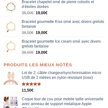
Bracelet chapelet orné de pierre colorés et
d'étoiles dorées
Le
Le
38,00
€
19,00
€
prix
prix
Bracelet gourmette Kiss orné avec divers grelots
initial
actuel
fantaisie
était :
est :
Le
Le
38,00
€
19,00
€
38,00€.
19,00€.
prix
prix
Bracelet gourmette Ice cream orné avec divers
initial
actuel
grelots fantaisie
était :
est :
Le
Le
38,00
€
19,00
€
38,00€.
19,00€.
prix
prix
initial
actuel
PRODUITS LES MIEUX NOTÉS
était :
est :
38,00€.
19,00€.
Lot de 2: câble chargeur/synchronisation micro
USB de 2 mètres en nylon résistant (rose)
Note
5.00
11,50
€
sur 5
Coque tour de cou pour mobile taille universelle
avec anneau de support metalique Apple