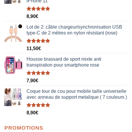
iPhone 11
Note
5.00
8,90
€
sur 5
Lot de 2: câble chargeur/synchronisation USB
type-C de 2 mètres en nylon résistant (rose)
Note
5.00
11,50
€
sur 5
Housse brassard de sport mixte anti
transpiration pour smartphone rose
Note
5.00
7,90
€
sur 5
Coque tour de cou pour mobile taille universelle
avec anneau de support metalique ( 7 couleurs )
Note
5.00
8,90
€
sur 5
PROMOTIONS