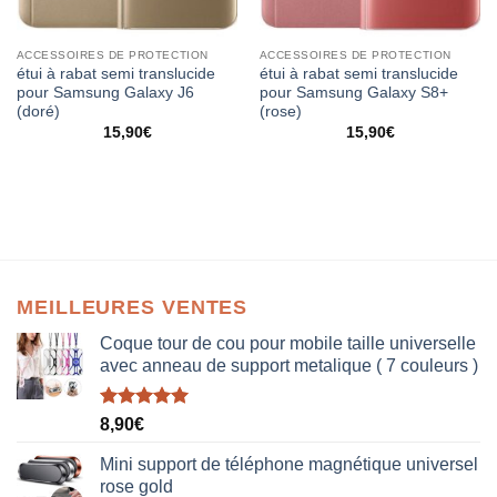
ACCESSOIRES DE PROTECTION
ACCESSOIRES DE PROTECTION
étui à rabat semi translucide
étui à rabat semi translucide
pour Samsung Galaxy J6
pour Samsung Galaxy S8+
(doré)
(rose)
15,90
€
15,90
€
MEILLEURES VENTES
Coque tour de cou pour mobile taille universelle
avec anneau de support metalique ( 7 couleurs )
Note
5.00
8,90
€
sur 5
Mini support de téléphone magnétique universel
rose gold