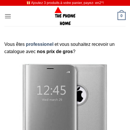
Ajoutez 3 produits à votre panier, payez- en2*!
Passer
au
0
contenu
Vous êtes
professionel
et vous souhaitez recevoir un
catalogue avec
nos prix de gros
?