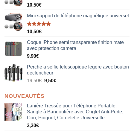
10,50
€
Mini support de téléphone magnétique universel
Note
5.00
10,50
€
sur 5
Coque iPhone semi transparente finition mate
avec protection camera
9,90
€
Perche a selfie telescopique legere avec bouton
declencheur
19,50
€
9,50
€
NOUVEAUTÉS
Lanière Tressée pour Téléphone Portable,
Sangle à Bandoulière avec Onglet Anti-Perte,
Cou, Poignet, Cordelette Universelle
3,30
€