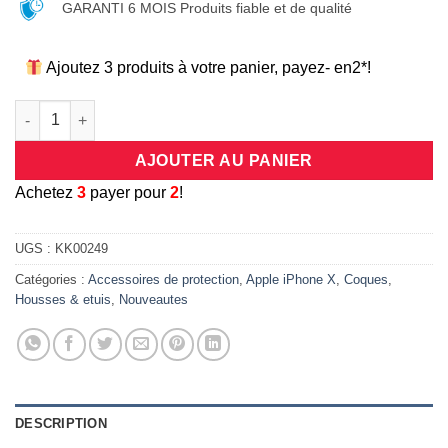
GARANTI 6 MOIS Produits fiable et de qualité
Ajoutez 3 produits à votre panier, payez- en2*!
quantité de étui à rabat semi translucide pour Apple iPhone X (
AJOUTER AU PANIER
A
chetez
3
payer pour
2
!
UGS :
KK00249
Catégories :
Accessoires de protection
,
Apple iPhone X
,
Coques
,
Housses & etuis
,
Nouveautes
DESCRIPTION