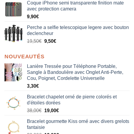
Coque iPhone semi transparente finition mate
avec protection camera
9,90
€
Perche a selfie telescopique legere avec bouton
declencheur
19,50
€
9,50
€
NOUVEAUTÉS
Lanière Tressée pour Téléphone Portable,
Sangle à Bandoulière avec Onglet Anti-Perte,
Cou, Poignet, Cordelette Universelle
3,30
€
Bracelet chapelet orné de pierre colorés et
d'étoiles dorées
Le
Le
38,00
€
19,00
€
prix
prix
Bracelet gourmette Kiss orné avec divers grelots
initial
actuel
fantaisie
était :
est :