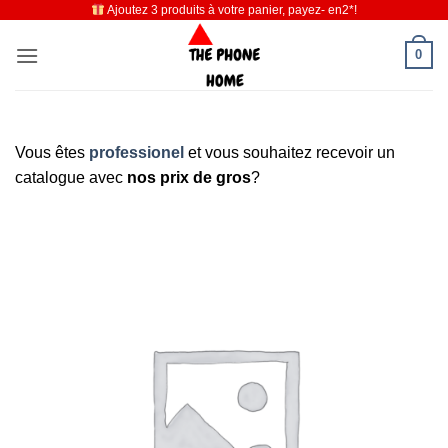
Ajoutez 3 produits à votre panier, payez- en2*!
Passer
au
0
contenu
Vous êtes
professionel
et vous souhaitez recevoir un
catalogue avec
nos prix de gros
?