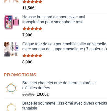
Note
5.00
11,50
€
sur 5
Housse brassard de sport mixte anti
transpiration pour smartphone rose
Note
5.00
7,90
€
sur 5
Coque tour de cou pour mobile taille universelle
avec anneau de support metalique ( 7 couleurs )
Note
5.00
8,90
€
sur 5
PROMOTIONS
Bracelet chapelet orné de pierre colorés et
d'étoiles dorées
Le
Le
38,00
€
19,00
€
prix
prix
Bracelet gourmette Kiss orné avec divers grelots
initial
actuel
fantaisie
était :
est :