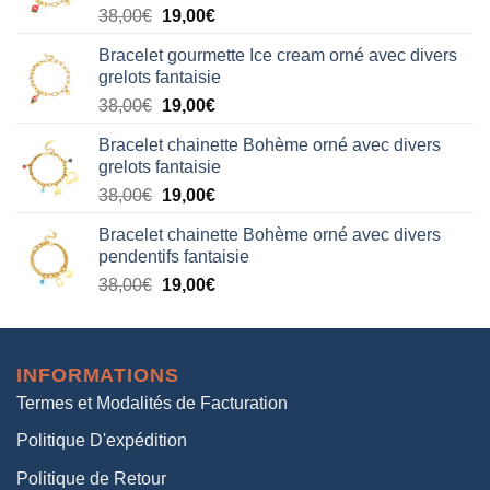
Le
Le
38,00
€
19,00
€
38,00€.
19,00€.
prix
prix
Bracelet gourmette Ice cream orné avec divers
initial
actuel
grelots fantaisie
était :
est :
Le
Le
38,00
€
19,00
€
38,00€.
19,00€.
prix
prix
Bracelet chainette Bohème orné avec divers
initial
actuel
grelots fantaisie
était :
est :
Le
Le
38,00
€
19,00
€
38,00€.
19,00€.
prix
prix
Bracelet chainette Bohème orné avec divers
initial
actuel
pendentifs fantaisie
était :
est :
Le
Le
38,00
€
19,00
€
38,00€.
19,00€.
prix
prix
initial
actuel
était :
est :
INFORMATIONS
38,00€.
19,00€.
Termes et Modalités de Facturation
Politique D'expédition
Politique de Retour