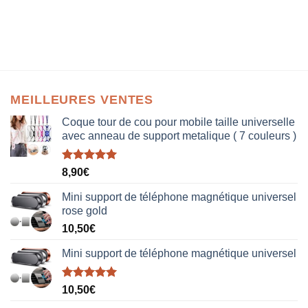
MEILLEURES VENTES
Coque tour de cou pour mobile taille universelle
avec anneau de support metalique ( 7 couleurs )
Note
5.00
8,90
€
sur 5
Mini support de téléphone magnétique universel
rose gold
10,50
€
Mini support de téléphone magnétique universel
Note
5.00
10,50
€
sur 5