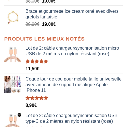
Le
Le
38,00
€
19,00
€
38,00€.
19,00€.
prix
prix
Bracelet gourmette Ice cream orné avec divers
initial
actuel
grelots fantaisie
était :
est :
Le
Le
38,00
€
19,00
€
38,00€.
19,00€.
prix
prix
initial
actuel
PRODUITS LES MIEUX NOTÉS
était :
est :
38,00€.
19,00€.
Lot de 2: câble chargeur/synchronisation micro
USB de 2 mètres en nylon résistant (rose)
Note
5.00
11,50
€
sur 5
Coque tour de cou pour mobile taille universelle
avec anneau de support metalique Apple
iPhone 11
Note
5.00
8,90
€
sur 5
Lot de 2: câble chargeur/synchronisation USB
type-C de 2 mètres en nylon résistant (rose)