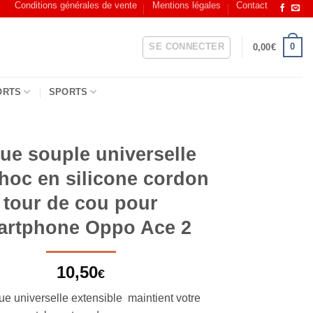
Conditions générales de vente
Mentions légales
Contact
SE CONNECTER
0
0,00
€
ORTS
SPORTS
ue souple universelle
choc en silicone cordon
tour de cou pour
artphone Oppo Ace 2
10,50
€
ue universelle extensible maintient votre