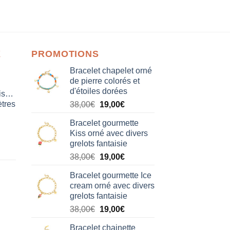
X
PROMOTIONS
Bracelet chapelet orné
de pierre colorés et
d'étoiles dorées
isation
tres
Le
Le
38,00
€
19,00
€
prix
prix
Bracelet gourmette
initial
actuel
Kiss orné avec divers
était :
est :
grelots fantaisie
38,00€.
19,00€.
Le
Le
38,00
€
19,00
€
prix
prix
Bracelet gourmette Ice
initial
actuel
cream orné avec divers
était :
est :
grelots fantaisie
38,00€.
19,00€.
Le
Le
38,00
€
19,00
€
prix
prix
Bracelet chainette