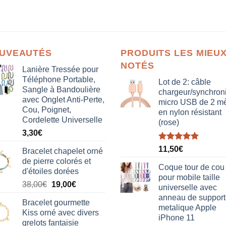
UVEAUTÉS
PRODUITS LES MIEU
NOTÉS
Lanière Tressée pour
Téléphone Portable,
Lot de 2: câble
Sangle à Bandoulière
chargeur/synchron
avec Onglet Anti-Perte,
micro USB de 2 mè
Cou, Poignet,
en nylon résistant
Cordelette Universelle
(rose)
3,30
€
Note
5.00
11,50
€
Bracelet chapelet orné
sur 5
de pierre colorés et
Coque tour de cou
d'étoiles dorées
pour mobile taille
Le
Le
38,00
€
19,00
€
universelle avec
prix
prix
anneau de support
Bracelet gourmette
initial
actuel
metalique Apple
Kiss orné avec divers
était :
est :
iPhone 11
grelots fantaisie