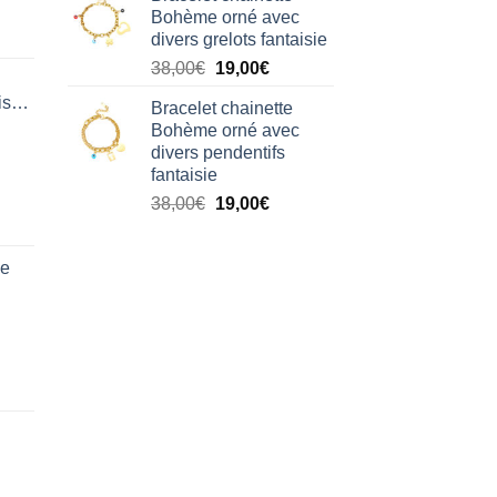
initial
actuel
Bohème orné avec
était :
est :
divers grelots fantaisie
38,00€.
19,00€.
Le
Le
38,00
€
19,00
€
prix
prix
isation
Bracelet chainette
initial
actuel
Bohème orné avec
était :
est :
divers pendentifs
38,00€.
19,00€.
fantaisie
Le
Le
38,00
€
19,00
€
prix
prix
initial
actuel
de
était :
est :
38,00€.
19,00€.