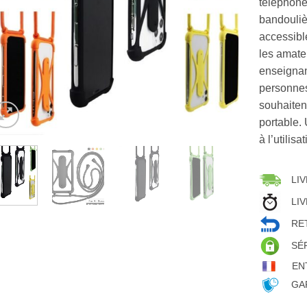
téléphone
bandoulièr
accessibl
les amate
enseignan
personnes
souhaiten
portable.
à l’utilis
LIV
LIV
RET
SÉ
EN
GAR