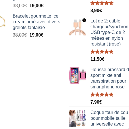
38,00€.
19,00€.
Le
Le
38,00
€
19,00
€
Note
5.00
8,90
€
prix
prix
sur 5
Bracelet gourmette Ice
initial
actuel
Lot de 2: câble
cream orné avec divers
était :
est :
chargeur/synchron
grelots fantaisie
38,00€.
19,00€.
USB type-C de 2
Le
Le
38,00
€
19,00
€
mètres en nylon
prix
prix
résistant (rose)
initial
actuel
était :
est :
Note
5.00
38,00€.
19,00€.
11,50
€
sur 5
Housse brassard 
sport mixte anti
transpiration pour
smartphone rose
Note
5.00
7,90
€
sur 5
Coque tour de cou
pour mobile taille
universelle avec