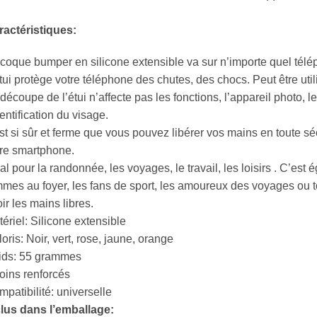
ractéristiques:
coque bumper en silicone extensible va sur n’importe quel télé
tui protège votre téléphone des chutes, des chocs. Peut être ut
découpe de l’étui n’affecte pas les fonctions, l’appareil photo, le f
dentification du visage.
est si sûr et ferme que vous pouvez libérer vos mains en toute sé
re smartphone.
al pour la randonnée, les voyages, le travail, les loisirs . C’est
mes au foyer, les fans de sport, les amoureux des voyages ou 
ir les mains libres.
ériel: Silicone extensible
oris: Noir, vert, rose, jaune, orange
ids: 55 grammes
oins renforcés
patibilité: universelle
clus dans l’emballage: