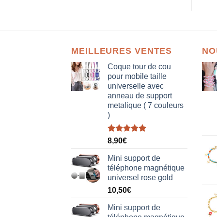
MEILLEURES VENTES
NO
Coque tour de cou
pour mobile taille
universelle avec
anneau de support
metalique ( 7 couleurs
)
Note
5.00
8,90
€
sur 5
Mini support de
téléphone magnétique
universel rose gold
10,50
€
Mini support de