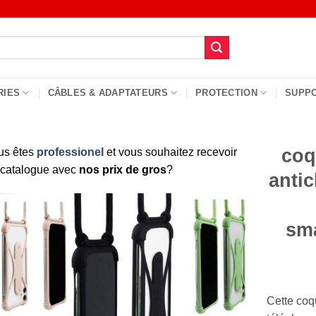
RIES
CÂBLES & ADAPTATEURS
PROTECTION
SUPP
coq
us êtes
professionel
et vous souhaitez recevoir
 catalogue avec
nos prix de gros
?
anti
sm
Cette coq