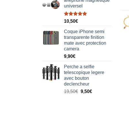
téléphone magnétique
universel
Note
5.00
10,50
€
sur 5
Coque iPhone semi
transparente finition
mate avec protection
camera
9,90
€
Perche a selfie
telescopique legere
avec bouton
declencheur
19,50
€
9,50
€