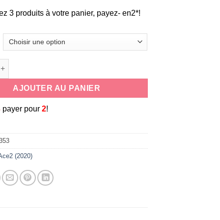
ez 3 produits à votre panier, payez- en2*!
de coque souple universelle antichoc en silicone cordon tour de
AJOUTER AU PANIER
3
payer pour
2
!
353
Ace2 (2020)