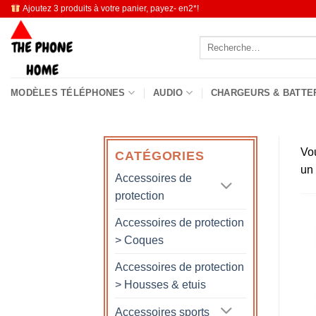
Passer
Ajoutez 3 produits à votre panier, payez- en2*!
au
Recherche
contenu
pour :
MODÈLES TÉLÉPHONES
AUDIO
CHARGEURS & BATTE
Vo
CATÉGORIES
un
Accessoires de
protection
Accessoires de protection
> Coques
Accessoires de protection
> Housses & etuis
Accessoires sports