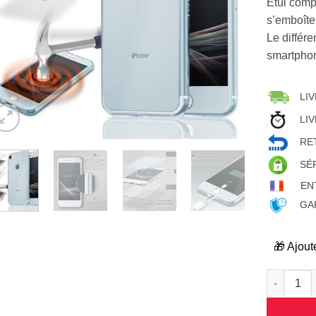
Etui compo
s’emboîte
Le différ
smartphon
LIV
LIV
RET
SÉ
EN
GAR
🎁 Ajout
quantité d