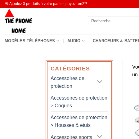
Passer
🎁 Ajoutez 3 produits à votre panier, payez- en2*!
au
Recherche
contenu
pour :
MODÈLES TÉLÉPHONES
AUDIO
CHARGEURS & BATTE
Vo
CATÉGORIES
un
Accessoires de
protection
Accessoires de protection
> Coques
Accessoires de protection
> Housses & etuis
Accessoires sports