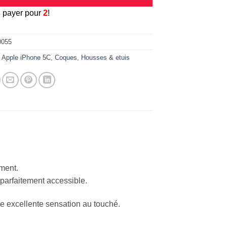
3
payer pour
2
!
0055
:
Apple iPhone 5C
,
Coques
,
Housses & etuis
ement.
 parfaitement accessible.
ne excellente sensation au touché.