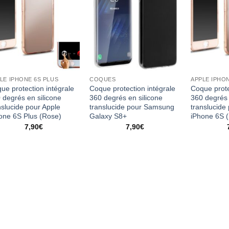
LE IPHONE 6S PLUS
COQUES
APPLE IPHO
ue protection intégrale
Coque protection intégrale
Coque prote
 degrés en silicone
360 degrés en silicone
360 degrés 
nslucide pour Apple
translucide pour Samsung
translucide
one 6S Plus (Rose)
Galaxy S8+
iPhone 6S 
7,90
€
7,90
€