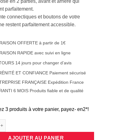
sé en 2 parties, avant et arrière qui
nt parfaitement.
ente connectiques et boutons de votre
e restent parfaitement accessible.
RAISON OFFERTE à partir de 1€
RAISON RAPIDE avec suivi en ligne
OURS 14 jours pour changer d’avis
RÉNITÉ ET CONFIANCE Paiement sécurisé
TREPRISE FRANÇAISE Expédition France
ANTI 6 MOIS Produits fiable et de qualité
ez 3 produits à votre panier, payez- en2*!
e Coque protection intégrale 360 degrés en silicone translucide 
AJOUTER AU PANIER