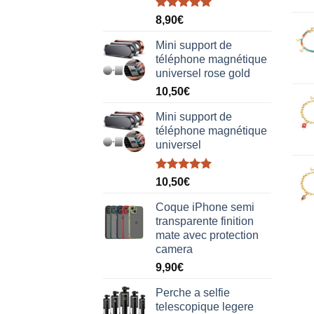
Note
5.00
8,90
€
sur 5
Mini support de
téléphone magnétique
universel rose gold
10,50
€
Mini support de
téléphone magnétique
universel
Note
5.00
10,50
€
sur 5
Coque iPhone semi
transparente finition
mate avec protection
camera
9,90
€
Perche a selfie
telescopique legere