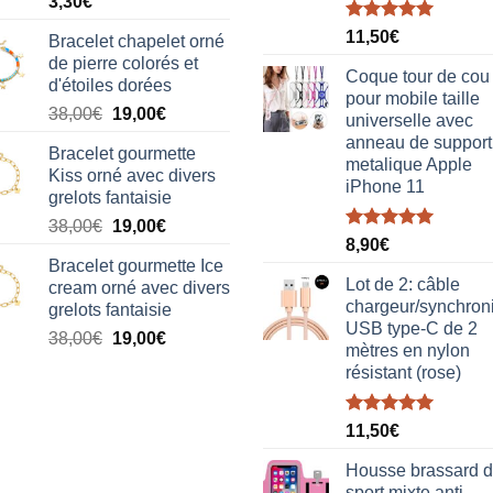
3,30
€
Note
5.00
11,50
€
Bracelet chapelet orné
sur 5
de pierre colorés et
Coque tour de cou
d'étoiles dorées
pour mobile taille
Le
Le
38,00
€
19,00
€
universelle avec
prix
prix
anneau de support
Bracelet gourmette
initial
actuel
metalique Apple
Kiss orné avec divers
était :
est :
iPhone 11
grelots fantaisie
38,00€.
19,00€.
Le
Le
38,00
€
19,00
€
Note
5.00
8,90
€
prix
prix
sur 5
Bracelet gourmette Ice
initial
actuel
Lot de 2: câble
cream orné avec divers
était :
est :
chargeur/synchron
grelots fantaisie
38,00€.
19,00€.
USB type-C de 2
Le
Le
38,00
€
19,00
€
mètres en nylon
prix
prix
résistant (rose)
initial
actuel
était :
est :
Note
5.00
38,00€.
19,00€.
11,50
€
sur 5
Housse brassard 
sport mixte anti