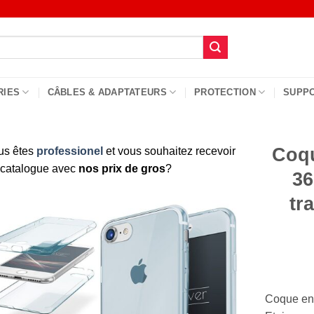
RIES
CÂBLES & ADAPTATEURS
PROTECTION
SUPP
Coqu
us êtes
professionel
et vous souhaitez recevoir
 catalogue avec
nos prix de gros
?
36
tr
Coque en s