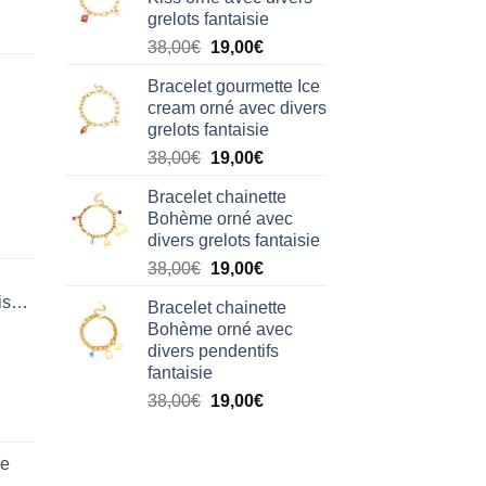
était :
est :
grelots fantaisie
38,00€.
19,00€.
Le
Le
38,00
€
19,00
€
prix
prix
Bracelet gourmette Ice
initial
actuel
cream orné avec divers
était :
est :
grelots fantaisie
38,00€.
19,00€.
Le
Le
38,00
€
19,00
€
prix
prix
Bracelet chainette
initial
actuel
Bohème orné avec
était :
est :
divers grelots fantaisie
38,00€.
19,00€.
Le
Le
38,00
€
19,00
€
prix
prix
isation
Bracelet chainette
initial
actuel
Bohème orné avec
était :
est :
divers pendentifs
38,00€.
19,00€.
fantaisie
Le
Le
38,00
€
19,00
€
prix
prix
initial
actuel
de
était :
est :