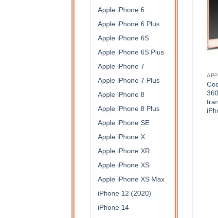
Apple iPhone 6
Apple iPhone 6 Plus
Apple iPhone 6S
Apple iPhone 6S Plus
Apple iPhone 7
APPLE IPHONE 7 PLUS
COQUES
APP
Apple iPhone 7 Plus
Coque protection intégrale
Coque protection intégrale
Coq
360 degrés en silicone
360 degrés en silicone
360
Apple iPhone 8
translucide pour Apple
translucide pour Samsung
tra
Apple iPhone 8 Plus
iPhone 7 Plus
Galaxy S8
iPh
7,90
€
7,90
€
Apple iPhone SE
Apple iPhone X
Apple iPhone XR
Apple iPhone XS
Apple iPhone XS Max
iPhone 12 (2020)
iPhone 14