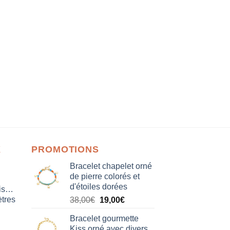
X
PROMOTIONS
Bracelet chapelet orné
de pierre colorés et
d'étoiles dorées
isation
tres
Le
Le
38,00
€
19,00
€
prix
prix
Bracelet gourmette
initial
actuel
Kiss orné avec divers