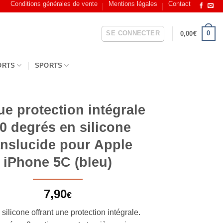
Conditions générales de vente
Mentions légales
Contact
SE CONNECTER
0
0,00
€
ORTS
SPORTS
e protection intégrale
0 degrés en silicone
anslucide pour Apple
iPhone 5C (bleu)
7,90
€
ilicone offrant une protection intégrale.