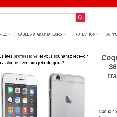
RIES
CÂBLES & ADAPTATEURS
PROTECTION
SUPP
Coqu
us êtes
professionel
et vous souhaitez recevoir
 catalogue avec
nos prix de gros
?
36
tr
Coque en s