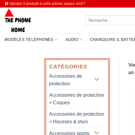
Passer
Ajoutez 3 produits à votre panier, payez- en2*!
au
Recherche
contenu
pour :
MODÈLES TÉLÉPHONES
AUDIO
CHARGEURS & BATTE
Vo
CATÉGORIES
un
Accessoires de
protection
Accessoires de protection
> Coques
Accessoires de protection
> Housses & etuis
Accessoires sports