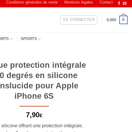
Conditions générales de vente
Mentions légales
Contact
SE CONNECTER
0
0,00
€
ORTS
SPORTS
e protection intégrale
0 degrés en silicone
anslucide pour Apple
iPhone 6S
7,90
€
ilicone offrant une protection intégrale.