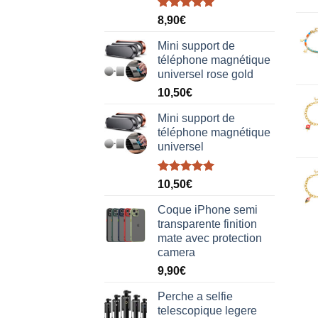
Note
5.00
8,90
€
sur 5
Mini support de
téléphone magnétique
universel rose gold
10,50
€
Mini support de
téléphone magnétique
universel
Note
5.00
10,50
€
sur 5
Coque iPhone semi
transparente finition
mate avec protection
camera
9,90
€
Perche a selfie
telescopique legere