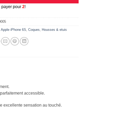
3
payer pour
2
!
0005
:
Apple iPhone 6S
,
Coques
,
Housses & etuis
ement.
 parfaitement accessible.
ne excellente sensation au touché.