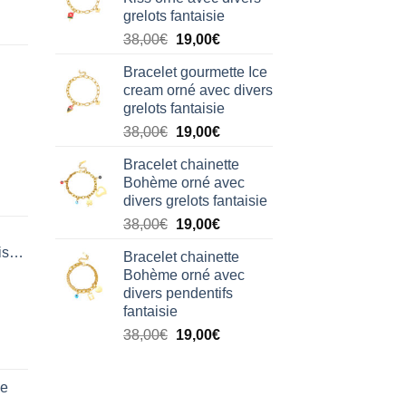
était :
est :
grelots fantaisie
38,00€.
19,00€.
Le
Le
38,00
€
19,00
€
prix
prix
Bracelet gourmette Ice
initial
actuel
cream orné avec divers
était :
est :
grelots fantaisie
38,00€.
19,00€.
Le
Le
38,00
€
19,00
€
prix
prix
Bracelet chainette
initial
actuel
Bohème orné avec
était :
est :
divers grelots fantaisie
38,00€.
19,00€.
Le
Le
38,00
€
19,00
€
prix
prix
isation
Bracelet chainette
initial
actuel
Bohème orné avec
était :
est :
divers pendentifs
38,00€.
19,00€.
fantaisie
Le
Le
38,00
€
19,00
€
prix
prix
initial
actuel
de
était :
est :