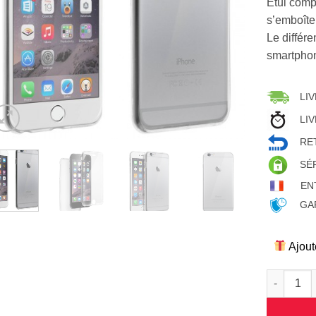
Etui compo
s’emboîte
Le différ
smartphon
LIV
LIV
RET
SÉ
EN
GAR
Ajout
quantité d