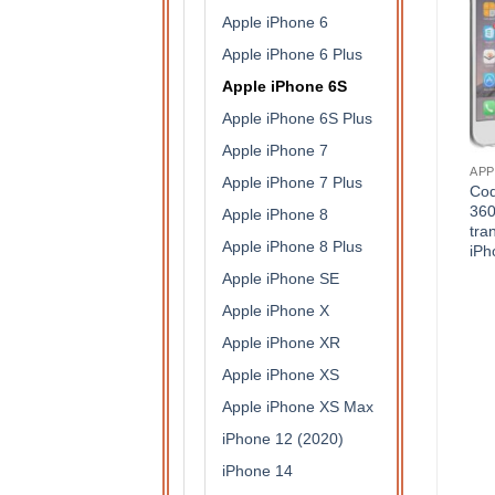
Apple iPhone 6
Apple iPhone 6 Plus
Apple iPhone 6S
Apple iPhone 6S Plus
Apple iPhone 7
COQUES
APPLE IPHONE 7 PLUS
APP
Apple iPhone 7 Plus
Coque protection intégrale
Coque protection intégrale
Coq
360 degrés en silicone
360 degrés en silicone
360
Apple iPhone 8
translucide pour Samsung
translucide pour Apple
tra
Apple iPhone 8 Plus
Galaxy S7 Edge
iPhone 7 Plus
iPh
7,90
€
7,90
€
Apple iPhone SE
Apple iPhone X
Apple iPhone XR
Apple iPhone XS
Apple iPhone XS Max
iPhone 12 (2020)
iPhone 14