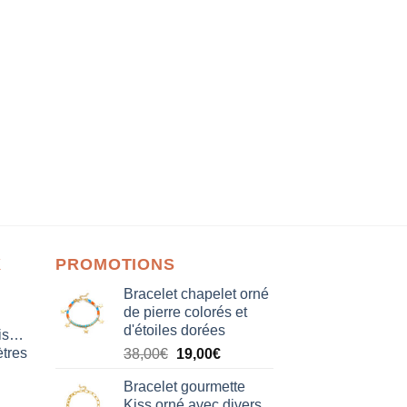
X
PROMOTIONS
Bracelet chapelet orné
de pierre colorés et
d'étoiles dorées
isation
tres
Le
Le
38,00
€
19,00
€
prix
prix
Bracelet gourmette
initial
actuel
Kiss orné avec divers