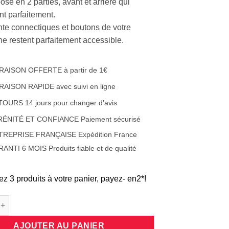
sé en 2 parties, avant et arrière qui
nt parfaitement.
ente connectiques et boutons de votre
e restent parfaitement accessible.
RAISON OFFERTE à partir de 1€
RAISON RAPIDE avec suivi en ligne
OURS 14 jours pour changer d’avis
RÉNITÉ ET CONFIANCE Paiement sécurisé
TREPRISE FRANÇAISE Expédition France
ANTI 6 MOIS Produits fiable et de qualité
ez 3 produits à votre panier, payez- en2*!
e Coque protection intégrale 360 degrés en silicone translucide 
AJOUTER AU PANIER