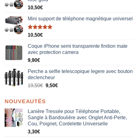
10,50
€
Mini support de téléphone magnétique universel
Note
5.00
10,50
€
sur 5
Coque iPhone semi transparente finition mate
avec protection camera
9,90
€
Perche a selfie telescopique legere avec bouton
declencheur
19,50
€
9,50
€
NOUVEAUTÉS
Lanière Tressée pour Téléphone Portable,
Sangle à Bandoulière avec Onglet Anti-Perte,
Cou, Poignet, Cordelette Universelle
3,30
€