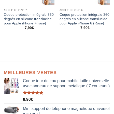
APPLE IPHONE 7
APPLE IPHONE 6
Coque protection intégrale 360
Coque protection intégrale 360
degrés en silicone translucide
degrés en silicone translucide
pour Apple iPhone 7(rose)
pour Apple iPhone 6 (Rose)
7,90
€
7,90
€
MEILLEURES VENTES
Coque tour de cou pour mobile taille universelle
avec anneau de support metalique ( 7 couleurs )
Note
5.00
8,90
€
sur 5
Mini support de téléphone magnétique universel
rose gold