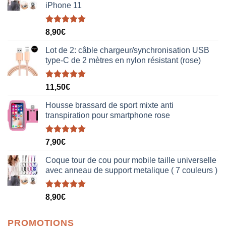
iPhone 11
Note
5.00
8,90
€
sur 5
Lot de 2: câble chargeur/synchronisation USB
type-C de 2 mètres en nylon résistant (rose)
Note
5.00
11,50
€
sur 5
Housse brassard de sport mixte anti
transpiration pour smartphone rose
Note
5.00
7,90
€
sur 5
Coque tour de cou pour mobile taille universelle
avec anneau de support metalique ( 7 couleurs )
Note
5.00
8,90
€
sur 5
PROMOTIONS