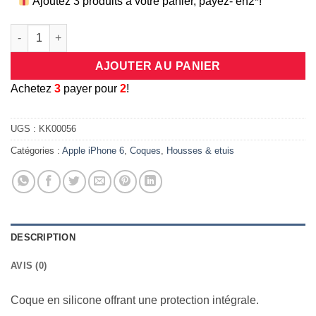
Ajoutez 3 produits à votre panier, payez- en2*!
quantité de Coque protection intégrale 360 degrés en silicone 
AJOUTER AU PANIER
A
chetez
3
payer pour
2
!
UGS :
KK00056
Catégories :
Apple iPhone 6
,
Coques
,
Housses & etuis
DESCRIPTION
AVIS (0)
Coque en silicone offrant une protection intégrale.