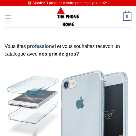
Ajoutez 3 produits à votre panier, payez- en2*!
Passer
au
0
contenu
Vous êtes
professionel
et vous souhaitez recevoir un
catalogue avec
nos prix de gros
?