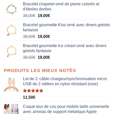
Bracelet chapelet orné de pierre colorés et
d'étoiles dorées
Le
Le
38,00
€
19,00
€
prix
prix
Bracelet gourmette Kiss orné avec divers grelots
initial
actuel
fantaisie
était :
est :
Le
Le
38,00
€
19,00
€
38,00€.
19,00€.
prix
prix
Bracelet gourmette Ice cream orné avec divers
initial
actuel
grelots fantaisie
était :
est :
Le
Le
38,00
€
19,00
€
38,00€.
19,00€.
prix
prix
initial
actuel
PRODUITS LES MIEUX NOTÉS
était :
est :
38,00€.
19,00€.
Lot de 2: câble chargeur/synchronisation micro
USB de 2 mètres en nylon résistant (rose)
Note
5.00
11,50
€
sur 5
Coque tour de cou pour mobile taille universelle
avec anneau de support metalique Apple