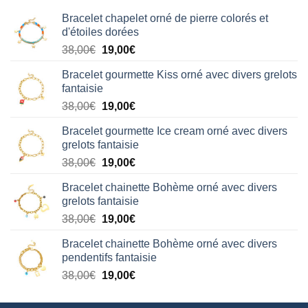
Bracelet chapelet orné de pierre colorés et
d'étoiles dorées
Le
Le
38,00
€
19,00
€
prix
prix
Bracelet gourmette Kiss orné avec divers grelots
initial
actuel
fantaisie
était :
est :
Le
Le
38,00
€
19,00
€
38,00€.
19,00€.
prix
prix
Bracelet gourmette Ice cream orné avec divers
initial
actuel
grelots fantaisie
était :
est :
Le
Le
38,00
€
19,00
€
38,00€.
19,00€.
prix
prix
Bracelet chainette Bohème orné avec divers
initial
actuel
grelots fantaisie
était :
est :
Le
Le
38,00
€
19,00
€
38,00€.
19,00€.
prix
prix
Bracelet chainette Bohème orné avec divers
initial
actuel
pendentifs fantaisie
était :
est :
Le
Le
38,00
€
19,00
€
38,00€.
19,00€.
prix
prix
initial
actuel