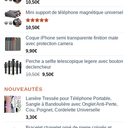
10,50
€
Mini support de téléphone magnétique universel
Note
5.00
10,50
€
sur 5
Coque iPhone semi transparente finition mate
avec protection camera
9,90
€
Perche a selfie telescopique legere avec bouton
declencheur
19,50
€
9,50
€
NOUVEAUTÉS
Lanière Tressée pour Téléphone Portable,
Sangle à Bandoulière avec Onglet Anti-Perte,
Cou, Poignet, Cordelette Universelle
3,30
€
Bracelet chapelet orné de pierre colorés et