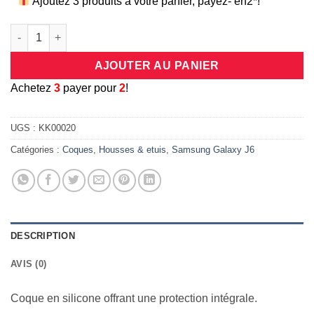
Ajoutez 3 produits à votre panier, payez- en2*!
quantité de Coque protection intégrale 360 degrés en silicone
AJOUTER AU PANIER
A
chetez
3
payer pour
2
!
UGS :
KK00020
Catégories :
Coques
,
Housses & etuis
,
Samsung Galaxy J6
DESCRIPTION
AVIS (0)
Coque en silicone offrant une protection intégrale.