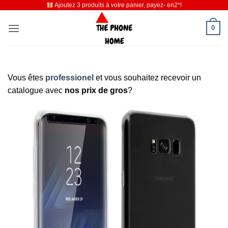
Ajoutez 3 produits à votre panier, payez- en2*!
Passer
au
0
contenu
Vous êtes
professionel
et vous souhaitez recevoir un
catalogue avec
nos prix de gros
?