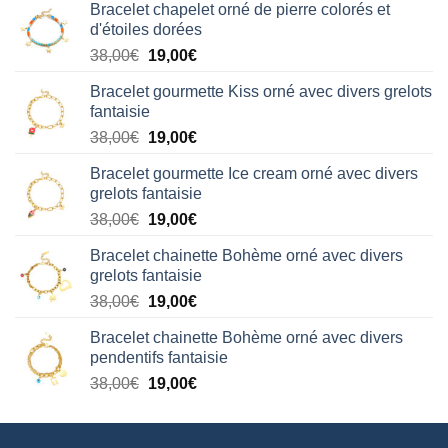
Bracelet chapelet orné de pierre colorés et
d'étoiles dorées
Le
Le
38,00
€
19,00
€
prix
prix
Bracelet gourmette Kiss orné avec divers grelots
initial
actuel
fantaisie
était :
est :
Le
Le
38,00
€
19,00
€
38,00€.
19,00€.
prix
prix
Bracelet gourmette Ice cream orné avec divers
initial
actuel
grelots fantaisie
était :
est :
Le
Le
38,00
€
19,00
€
38,00€.
19,00€.
prix
prix
Bracelet chainette Bohème orné avec divers
initial
actuel
grelots fantaisie
était :
est :
Le
Le
38,00
€
19,00
€
38,00€.
19,00€.
prix
prix
Bracelet chainette Bohème orné avec divers
initial
actuel
pendentifs fantaisie
était :
est :
Le
Le
38,00
€
19,00
€
38,00€.
19,00€.
prix
prix
initial
actuel
était :
est :