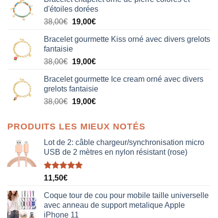
d'étoiles dorées
Le
Le
38,00
€
19,00
€
prix
prix
Bracelet gourmette Kiss orné avec divers grelots
initial
actuel
fantaisie
était :
est :
Le
Le
38,00
€
19,00
€
38,00€.
19,00€.
prix
prix
Bracelet gourmette Ice cream orné avec divers
initial
actuel
grelots fantaisie
était :
est :
Le
Le
38,00
€
19,00
€
38,00€.
19,00€.
prix
prix
initial
actuel
PRODUITS LES MIEUX NOTÉS
était :
est :
38,00€.
19,00€.
Lot de 2: câble chargeur/synchronisation micro
USB de 2 mètres en nylon résistant (rose)
Note
5.00
11,50
€
sur 5
Coque tour de cou pour mobile taille universelle
avec anneau de support metalique Apple
iPhone 11