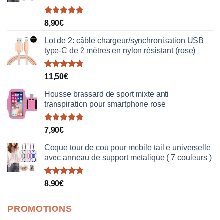
Note
5.00
8,90
€
sur 5
Lot de 2: câble chargeur/synchronisation USB
type-C de 2 mètres en nylon résistant (rose)
Note
5.00
11,50
€
sur 5
Housse brassard de sport mixte anti
transpiration pour smartphone rose
Note
5.00
7,90
€
sur 5
Coque tour de cou pour mobile taille universelle
avec anneau de support metalique ( 7 couleurs )
Note
5.00
8,90
€
sur 5
PROMOTIONS