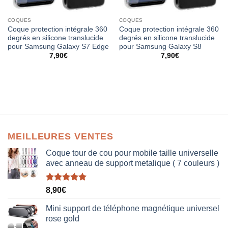
COQUES
COQUES
Coque protection intégrale 360
Coque protection intégrale 360
degrés en silicone translucide
degrés en silicone translucide
pour Samsung Galaxy S7 Edge
pour Samsung Galaxy S8
7,90
€
7,90
€
MEILLEURES VENTES
Coque tour de cou pour mobile taille universelle
avec anneau de support metalique ( 7 couleurs )
Note
5.00
8,90
€
sur 5
Mini support de téléphone magnétique universel
rose gold