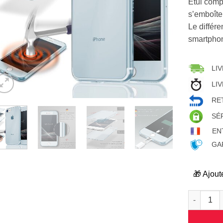
Etui compo
s’emboîte
Le différ
smartphon
LIV
LIV
RET
SÉ
EN
GAR
🎁 Ajout
quantité d