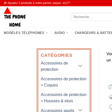
Passer
🎁 Ajoutez 3 produits à votre panier, payez- en2*!
au
Recherche
contenu
pour :
MODÈLES TÉLÉPHONES
AUDIO
CHARGEURS & BATTE
Vo
CATÉGORIES
un
Accessoires de
protection
Accessoires de protection
> Coques
Accessoires de protection
> Housses & etuis
Accessoires sports