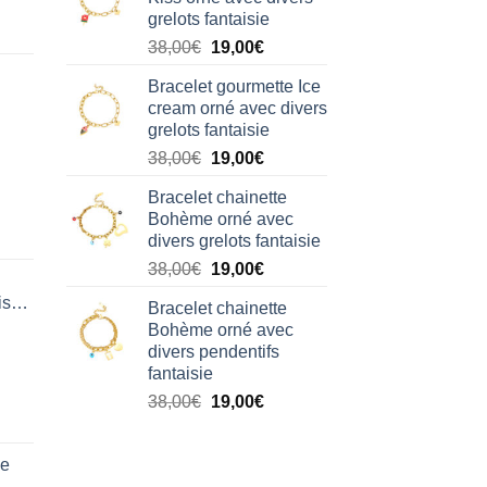
était :
est :
grelots fantaisie
38,00€.
19,00€.
Le
Le
38,00
€
19,00
€
prix
prix
Bracelet gourmette Ice
initial
actuel
cream orné avec divers
était :
est :
grelots fantaisie
38,00€.
19,00€.
Le
Le
38,00
€
19,00
€
prix
prix
Bracelet chainette
initial
actuel
Bohème orné avec
était :
est :
divers grelots fantaisie
38,00€.
19,00€.
Le
Le
38,00
€
19,00
€
prix
prix
isation
Bracelet chainette
initial
actuel
Bohème orné avec
était :
est :
divers pendentifs
38,00€.
19,00€.
fantaisie
Le
Le
38,00
€
19,00
€
prix
prix
initial
actuel
de
était :
est :