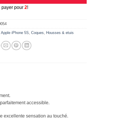
3
payer pour
2
!
0054
:
Apple iPhone 5S
,
Coques
,
Housses & etuis
ement.
 parfaitement accessible.
ne excellente sensation au touché.