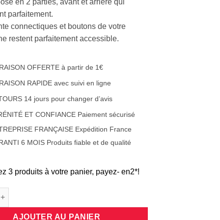
sé en 2 parties, avant et arrière qui
nt parfaitement.
ente connectiques et boutons de votre
e restent parfaitement accessible.
RAISON OFFERTE à partir de 1€
RAISON RAPIDE avec suivi en ligne
OURS 14 jours pour changer d’avis
RÉNITÉ ET CONFIANCE Paiement sécurisé
TREPRISE FRANÇAISE Expédition France
ANTI 6 MOIS Produits fiable et de qualité
ez 3 produits à votre panier, payez- en2*!
e Coque protection intégrale 360 degrés en silicone translucide 
AJOUTER AU PANIER