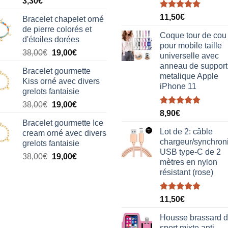
3,30
€
Note
5.00
11,50
€
Bracelet chapelet orné
sur 5
de pierre colorés et
Coque tour de cou
d'étoiles dorées
pour mobile taille
Le
Le
38,00
€
19,00
€
universelle avec
prix
prix
anneau de support
Bracelet gourmette
initial
actuel
metalique Apple
Kiss orné avec divers
était :
est :
iPhone 11
grelots fantaisie
38,00€.
19,00€.
Le
Le
38,00
€
19,00
€
Note
5.00
8,90
€
prix
prix
sur 5
Bracelet gourmette Ice
initial
actuel
Lot de 2: câble
cream orné avec divers
était :
est :
chargeur/synchron
grelots fantaisie
38,00€.
19,00€.
USB type-C de 2
Le
Le
38,00
€
19,00
€
mètres en nylon
prix
prix
résistant (rose)
initial
actuel
était :
est :
Note
5.00
38,00€.
19,00€.
11,50
€
sur 5
Housse brassard 
sport mixte anti