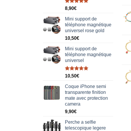
Note
5.00
8,90
€
sur 5
Mini support de
téléphone magnétique
universel rose gold
10,50
€
Mini support de
téléphone magnétique
universel
Note
5.00
10,50
€
sur 5
Coque iPhone semi
transparente finition
mate avec protection
camera
9,90
€
Perche a selfie
telescopique legere