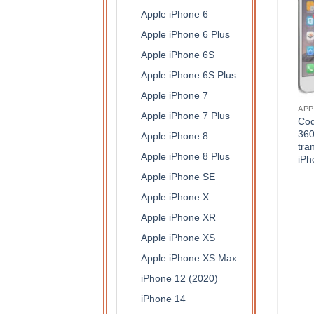
Apple iPhone 6
Apple iPhone 6 Plus
Apple iPhone 6S
Apple iPhone 6S Plus
Apple iPhone 7
COQUES
APPLE IPHONE 7
APP
Apple iPhone 7 Plus
Coque protection intégrale
Coque protection intégrale
Coq
360 degrés en silicone
360 degrés en silicone
360
Apple iPhone 8
translucide pour Samsung
translucide pour Apple
tra
Apple iPhone 8 Plus
Galaxy J5(2017)
iPhone 7(rose)
iPh
7,90
€
7,90
€
Apple iPhone SE
Apple iPhone X
Apple iPhone XR
Apple iPhone XS
Apple iPhone XS Max
iPhone 12 (2020)
iPhone 14