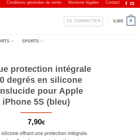
Conditions générales de vente
Mentions légales
Contact
SE CONNECTER
0
0,00
€
ORTS
SPORTS
e protection intégrale
0 degrés en silicone
anslucide pour Apple
iPhone 5S (bleu)
7,90
€
ilicone offrant une protection intégrale.