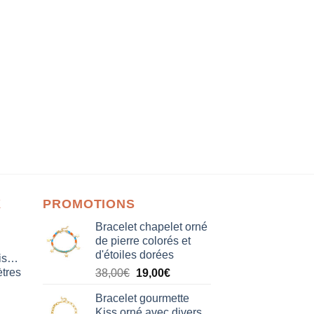
X
PROMOTIONS
Bracelet chapelet orné
de pierre colorés et
d'étoiles dorées
isation
tres
Le
Le
38,00
€
19,00
€
prix
prix
Bracelet gourmette
initial
actuel
Kiss orné avec divers