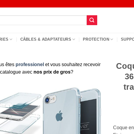
RIES
CÂBLES & ADAPTATEURS
PROTECTION
SUPP
Coqu
us êtes
professionel
et vous souhaitez recevoir
 catalogue avec
nos prix de gros
?
36
tr
Coque en s