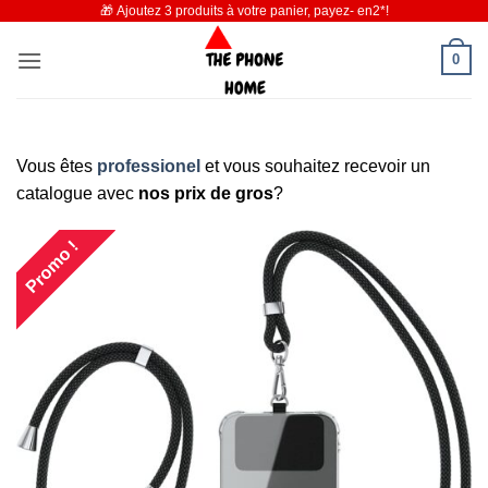
🎁 Ajoutez 3 produits à votre panier, payez- en2*!
Passer
au
0
contenu
Vous êtes
professionel
et vous souhaitez recevoir un
catalogue avec
nos prix de gros
?
Promo !