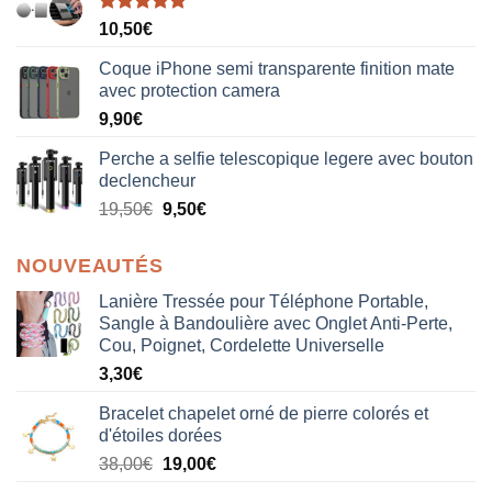
Note
5.00
10,50
€
sur 5
Coque iPhone semi transparente finition mate
avec protection camera
9,90
€
Perche a selfie telescopique legere avec bouton
declencheur
19,50
€
9,50
€
NOUVEAUTÉS
Lanière Tressée pour Téléphone Portable,
Sangle à Bandoulière avec Onglet Anti-Perte,
Cou, Poignet, Cordelette Universelle
3,30
€
Bracelet chapelet orné de pierre colorés et
d'étoiles dorées
Le
Le
38,00
€
19,00
€
prix
prix