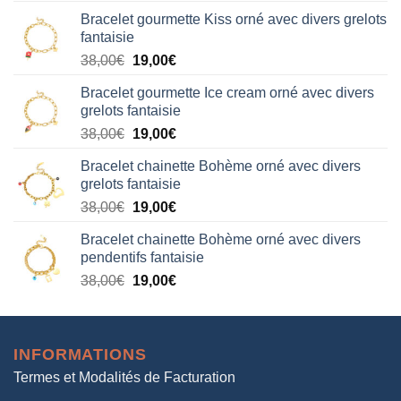
prix
prix
Bracelet gourmette Kiss orné avec divers grelots
initial
actuel
fantaisie
était :
est :
Le
Le
38,00
€
19,00
€
38,00€.
19,00€.
prix
prix
Bracelet gourmette Ice cream orné avec divers
initial
actuel
grelots fantaisie
était :
est :
Le
Le
38,00
€
19,00
€
38,00€.
19,00€.
prix
prix
Bracelet chainette Bohème orné avec divers
initial
actuel
grelots fantaisie
était :
est :
Le
Le
38,00
€
19,00
€
38,00€.
19,00€.
prix
prix
Bracelet chainette Bohème orné avec divers
initial
actuel
pendentifs fantaisie
était :
est :
Le
Le
38,00
€
19,00
€
38,00€.
19,00€.
prix
prix
initial
actuel
était :
est :
INFORMATIONS
38,00€.
19,00€.
Termes et Modalités de Facturation