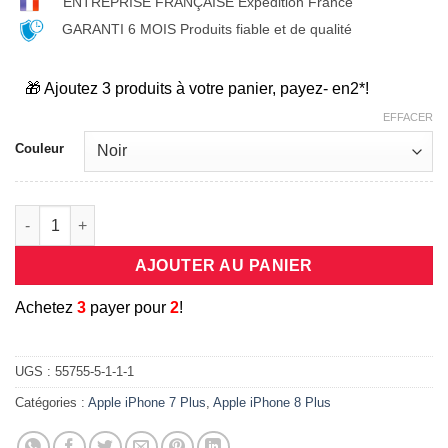
ENTREPRISE FRANÇAISE Expédition France
GARANTI 6 MOIS Produits fiable et de qualité
🎁 Ajoutez 3 produits à votre panier, payez- en2*!
EFFACER
Couleur
quantité de Cordon porte mobile universel en bandouliere pour 
AJOUTER AU PANIER
A
chetez
3
payer pour
2
!
UGS :
55755-5-1-1-1
Catégories :
Apple iPhone 7 Plus
,
Apple iPhone 8 Plus