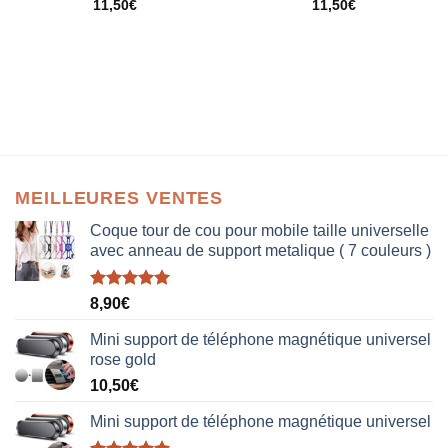
11,50
€
11,50
€
MEILLEURES VENTES
Coque tour de cou pour mobile taille universelle
avec anneau de support metalique ( 7 couleurs )
Note
5.00
8,90
€
sur 5
Mini support de téléphone magnétique universel
rose gold
10,50
€
Mini support de téléphone magnétique universel