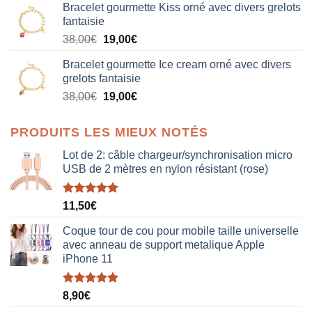
Bracelet gourmette Kiss orné avec divers grelots
initial
actuel
fantaisie
était :
est :
Le
Le
38,00
€
19,00
€
38,00€.
19,00€.
prix
prix
Bracelet gourmette Ice cream orné avec divers
initial
actuel
grelots fantaisie
était :
est :
Le
Le
38,00
€
19,00
€
38,00€.
19,00€.
prix
prix
initial
actuel
PRODUITS LES MIEUX NOTÉS
était :
est :
38,00€.
19,00€.
Lot de 2: câble chargeur/synchronisation micro
USB de 2 mètres en nylon résistant (rose)
Note
5.00
11,50
€
sur 5
Coque tour de cou pour mobile taille universelle
avec anneau de support metalique Apple
iPhone 11
Note
5.00
8,90
€
sur 5