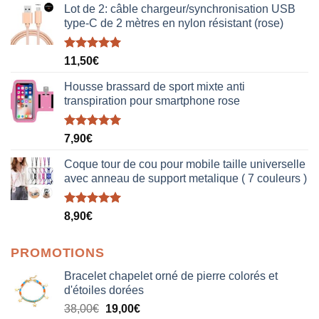
Lot de 2: câble chargeur/synchronisation USB
type-C de 2 mètres en nylon résistant (rose)
Note
5.00
11,50
€
sur 5
Housse brassard de sport mixte anti
transpiration pour smartphone rose
Note
5.00
7,90
€
sur 5
Coque tour de cou pour mobile taille universelle
avec anneau de support metalique ( 7 couleurs )
Note
5.00
8,90
€
sur 5
PROMOTIONS
Bracelet chapelet orné de pierre colorés et
d'étoiles dorées
Le
Le
38,00
€
19,00
€