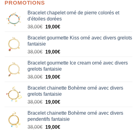
PROMOTIONS
Bracelet chapelet orné de pierre colorés et
d'étoiles dorées
Le
Le
38,00
€
19,00
€
prix
prix
Bracelet gourmette Kiss orné avec divers grelots
initial
actuel
fantaisie
était :
est :
Le
Le
38,00
€
19,00
€
38,00€.
19,00€.
prix
prix
Bracelet gourmette Ice cream orné avec divers
initial
actuel
grelots fantaisie
était :
est :
Le
Le
38,00
€
19,00
€
38,00€.
19,00€.
prix
prix
Bracelet chainette Bohème orné avec divers
initial
actuel
grelots fantaisie
était :
est :
Le
Le
38,00
€
19,00
€
38,00€.
19,00€.
prix
prix
Bracelet chainette Bohème orné avec divers
initial
actuel
pendentifs fantaisie
était :
est :
Le
Le
38,00
€
19,00
€
38,00€.
19,00€.
prix
prix