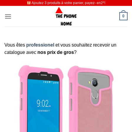
Ajoutez 3 produits à votre panier, payez- en2*!
Passer
au
0
contenu
Vous êtes
professionel
et vous souhaitez recevoir un
catalogue avec
nos prix de gros
?