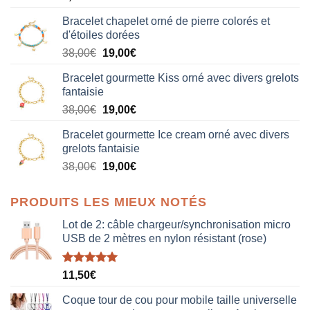
Bracelet chapelet orné de pierre colorés et
d'étoiles dorées
Le
Le
38,00
€
19,00
€
prix
prix
Bracelet gourmette Kiss orné avec divers grelots
initial
actuel
fantaisie
était :
est :
Le
Le
38,00
€
19,00
€
38,00€.
19,00€.
prix
prix
Bracelet gourmette Ice cream orné avec divers
initial
actuel
grelots fantaisie
était :
est :
Le
Le
38,00
€
19,00
€
38,00€.
19,00€.
prix
prix
initial
actuel
PRODUITS LES MIEUX NOTÉS
était :
est :
38,00€.
19,00€.
Lot de 2: câble chargeur/synchronisation micro
USB de 2 mètres en nylon résistant (rose)
Note
5.00
11,50
€
sur 5
Coque tour de cou pour mobile taille universelle