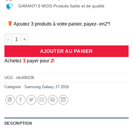
GARANTI 6 MOIS Produits fiable et de qualité
Ajoutez 3 produits à votre panier, payez- en2*!
quantité de Coque universelle antichocs silicone/cuir rose po
AJOUTER AU PANIER
A
chetez
3
payer pour
2
!
UGS :
tdc600236
Catégorie :
Samsung Galaxy J7 2016
DESCRIPTION