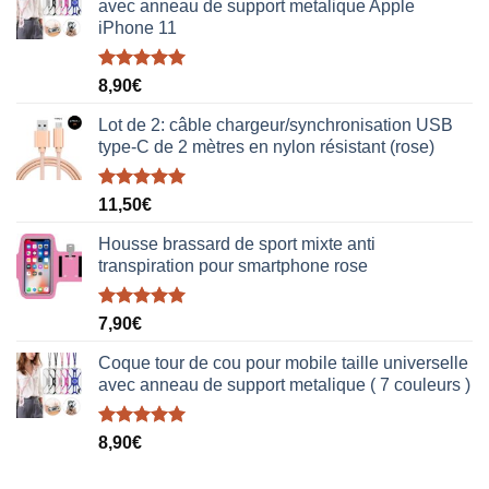
avec anneau de support metalique Apple
iPhone 11
Note
5.00
8,90
€
sur 5
Lot de 2: câble chargeur/synchronisation USB
type-C de 2 mètres en nylon résistant (rose)
Note
5.00
11,50
€
sur 5
Housse brassard de sport mixte anti
transpiration pour smartphone rose
Note
5.00
7,90
€
sur 5
Coque tour de cou pour mobile taille universelle
avec anneau de support metalique ( 7 couleurs )
Note
5.00
8,90
€
sur 5