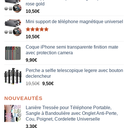
rose gold
10,50
€
Mini support de téléphone magnétique universel
Note
5.00
10,50
€
sur 5
Coque iPhone semi transparente finition mate
avec protection camera
9,90
€
Perche a selfie telescopique legere avec bouton
declencheur
19,50
€
9,50
€
NOUVEAUTÉS
Lanière Tressée pour Téléphone Portable,
Sangle à Bandoulière avec Onglet Anti-Perte,
Cou, Poignet, Cordelette Universelle
3,30
€