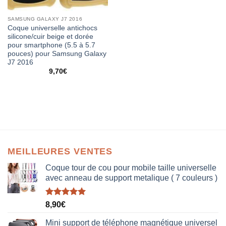
SAMSUNG GALAXY J7 2016
Coque universelle antichocs
silicone/cuir beige et dorée
pour smartphone (5.5 à 5.7
pouces) pour Samsung Galaxy
J7 2016
9,70
€
MEILLEURES VENTES
Coque tour de cou pour mobile taille universelle
avec anneau de support metalique ( 7 couleurs )
Note
5.00
8,90
€
sur 5
Mini support de téléphone magnétique universel