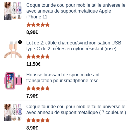
Coque tour de cou pour mobile taille universelle
avec anneau de support metalique Apple
iPhone 11
Note
5.00
8,90
€
sur 5
Lot de 2: câble chargeur/synchronisation USB
type-C de 2 mètres en nylon résistant (rose)
Note
5.00
11,50
€
sur 5
Housse brassard de sport mixte anti
transpiration pour smartphone rose
Note
5.00
7,90
€
sur 5
Coque tour de cou pour mobile taille universelle
avec anneau de support metalique ( 7 couleurs )
Note
5.00
8,90
€