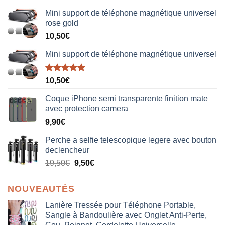
sur 5
Mini support de téléphone magnétique universel
rose gold
10,50
€
Mini support de téléphone magnétique universel
Note
5.00
10,50
€
sur 5
Coque iPhone semi transparente finition mate
avec protection camera
9,90
€
Perche a selfie telescopique legere avec bouton
declencheur
19,50
€
9,50
€
NOUVEAUTÉS
Lanière Tressée pour Téléphone Portable,
Sangle à Bandoulière avec Onglet Anti-Perte,