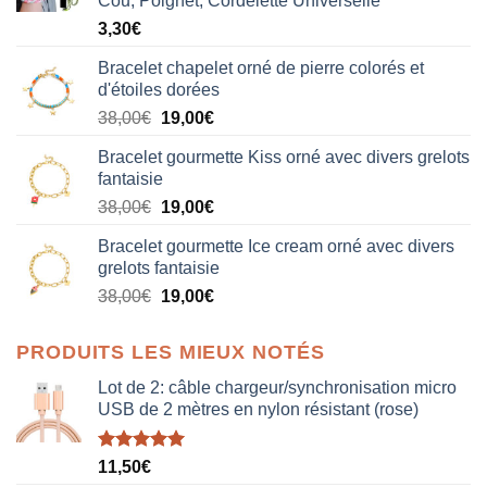
Cou, Poignet, Cordelette Universelle
3,30
€
Bracelet chapelet orné de pierre colorés et
d'étoiles dorées
Le
Le
38,00
€
19,00
€
prix
prix
Bracelet gourmette Kiss orné avec divers grelots
initial
actuel
fantaisie
était :
est :
Le
Le
38,00
€
19,00
€
38,00€.
19,00€.
prix
prix
Bracelet gourmette Ice cream orné avec divers
initial
actuel
grelots fantaisie
était :
est :
Le
Le
38,00
€
19,00
€
38,00€.
19,00€.
prix
prix
initial
actuel
PRODUITS LES MIEUX NOTÉS
était :
est :
38,00€.
19,00€.
Lot de 2: câble chargeur/synchronisation micro
USB de 2 mètres en nylon résistant (rose)
Note
5.00
11,50
€
sur 5