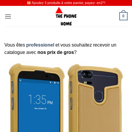
Ajoutez 3 produits à votre panier, payez- en2*!
Passer
au
0
contenu
Vous êtes
professionel
et vous souhaitez recevoir un
catalogue avec
nos prix de gros
?