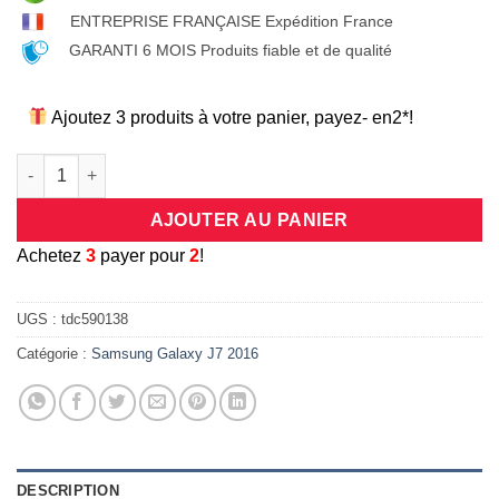
ENTREPRISE FRANÇAISE Expédition France
GARANTI 6 MOIS Produits fiable et de qualité
Ajoutez 3 produits à votre panier, payez- en2*!
quantité de Coque universelle antichocs silicone/cuir beige e
AJOUTER AU PANIER
A
chetez
3
payer pour
2
!
UGS :
tdc590138
Catégorie :
Samsung Galaxy J7 2016
DESCRIPTION