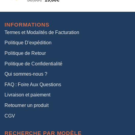
38,00€.
19,00€.
prix
prix
initial
actuel
était :
est :
INFORMATIONS
38,00€.
19,00€.
Termes et Modalités de Facturation
Politique D'expédition
Politique de Retour
Politique de Confidentialité
Qui sommes-nous ?
FAQ : Foire Aux Questions
Livraison et paiement
Retourner un produit
CGV
RECHERCHE PAR MODÈLE