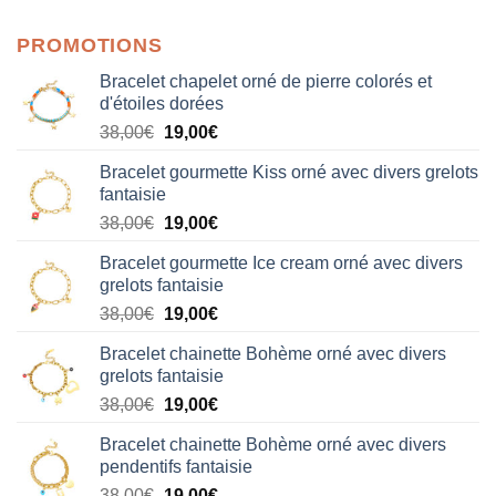
sur 5
PROMOTIONS
Bracelet chapelet orné de pierre colorés et
d'étoiles dorées
Le
Le
38,00
€
19,00
€
prix
prix
Bracelet gourmette Kiss orné avec divers grelots
initial
actuel
fantaisie
était :
est :
Le
Le
38,00
€
19,00
€
38,00€.
19,00€.
prix
prix
Bracelet gourmette Ice cream orné avec divers
initial
actuel
grelots fantaisie
était :
est :
Le
Le
38,00
€
19,00
€
38,00€.
19,00€.
prix
prix
Bracelet chainette Bohème orné avec divers
initial
actuel
grelots fantaisie
était :
est :
Le
Le
38,00
€
19,00
€
38,00€.
19,00€.
prix
prix
Bracelet chainette Bohème orné avec divers
initial
actuel
pendentifs fantaisie
était :
est :
Le
Le
38,00
€
19,00
€