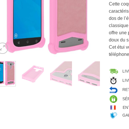
Cette coqu
caractéri
dos de l’é
classique
offre une
doux du s
Cet étui v
téléphone
LIV
LIV
RET
SÉ
EN
GAR