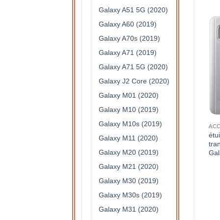
Galaxy A51 5G (2020)
Galaxy A60 (2019)
Galaxy A70s (2019)
Galaxy A71 (2019)
Galaxy A71 5G (2020)
Galaxy J2 Core (2020)
Galaxy M01 (2020)
Galaxy M10 (2019)
Galaxy M10s (2019)
S DE PROTECTION
ACCESSOIRES DE PROTECTION
ACCESSOIRES DE PROTECTION
étui à rabat noir semi
étui à rabat semi
étu
Galaxy M11 (2020)
translucide pour Samsung
translucide pour Samsung
tra
Galaxy M20 (2019)
Galaxy A6
Galaxy A6 (violet)
Gal
15,90
€
15,90
€
Galaxy M21 (2020)
Galaxy M30 (2019)
Galaxy M30s (2019)
Galaxy M31 (2020)