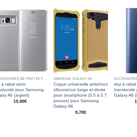
ACCESSOIRES DE PROTECTION
SAMSUNG GALAXY A6
i à rabat semi
Coque universelle antichocs
étui à rabat
nslucide pour Samsung
silicone/cuir beige et dorée
translucid
axy A6 (argent)
pour smartphone (5.5 à 5.7
Galaxy A6 (
pouces) pour Samsung
15,90
€
1
Galaxy A6
9,70
€