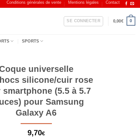
Conditions générales de vente
Mentions légales
Contact
SE CONNECTER
0
0,00
€
ORTS
SPORTS
Coque universelle
hocs silicone/cuir rose
 smartphone (5.5 à 5.7
uces) pour Samsung
Galaxy A6
9,70
€