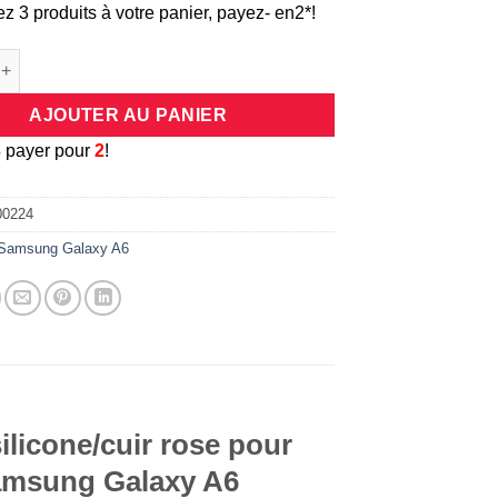
ez 3 produits à votre panier, payez- en2*!
de Coque universelle antichocs silicone/cuir rose pour smartphon
AJOUTER AU PANIER
3
payer pour
2
!
00224
Samsung Galaxy A6
ilicone/cuir rose pour
Samsung Galaxy A6