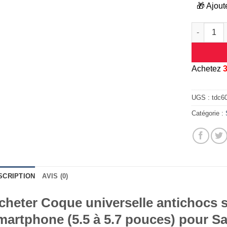
🎁 Ajout
quantité 
A
chetez
UGS :
tdc6
Catégorie :
SCRIPTION
AVIS (0)
cheter Coque universelle antichocs s
martphone (5.5 à 5.7 pouces) pour 