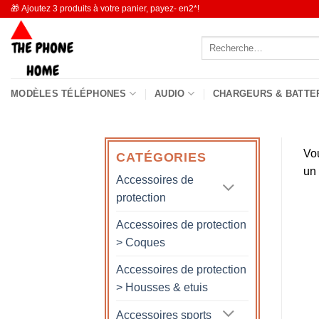
Passer
🎁 Ajoutez 3 produits à votre panier, payez- en2*!
au
Recherche
contenu
pour :
MODÈLES TÉLÉPHONES
AUDIO
CHARGEURS & BATTE
Vo
CATÉGORIES
un
Accessoires de
protection
Accessoires de protection
> Coques
Accessoires de protection
> Housses & etuis
Accessoires sports