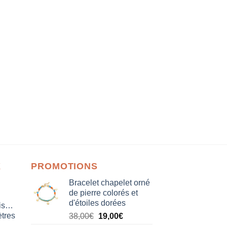
X
PROMOTIONS
Bracelet chapelet orné
de pierre colorés et
d'étoiles dorées
isation
tres
Le
Le
38,00
€
19,00
€
prix
prix