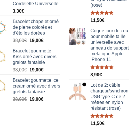
Cordelette Universelle
(rose)
3,30
€
Note
5.00
11,50
€
Bracelet chapelet orné
sur 5
de pierre colorés et
Coque tour de cou
d'étoiles dorées
pour mobile taille
Le
Le
38,00
€
19,00
€
universelle avec
prix
prix
anneau de support
Bracelet gourmette
initial
actuel
metalique Apple
Kiss orné avec divers
était :
est :
iPhone 11
grelots fantaisie
38,00€.
19,00€.
Le
Le
38,00
€
19,00
€
Note
5.00
8,90
€
prix
prix
sur 5
Bracelet gourmette Ice
initial
actuel
Lot de 2: câble
cream orné avec divers
était :
est :
chargeur/synchron
grelots fantaisie
38,00€.
19,00€.
USB type-C de 2
Le
Le
38,00
€
19,00
€
mètres en nylon
prix
prix
résistant (rose)
initial
actuel
était :
est :
Note
5.00
38,00€.
19,00€.
11,50
€
sur 5