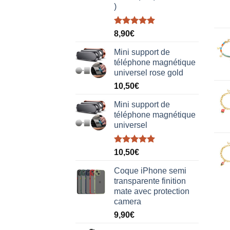
)
Note
5.00
8,90
€
sur 5
Mini support de
téléphone magnétique
universel rose gold
10,50
€
Mini support de
téléphone magnétique
universel
Note
5.00
10,50
€
sur 5
Coque iPhone semi
transparente finition
mate avec protection
camera
9,90
€