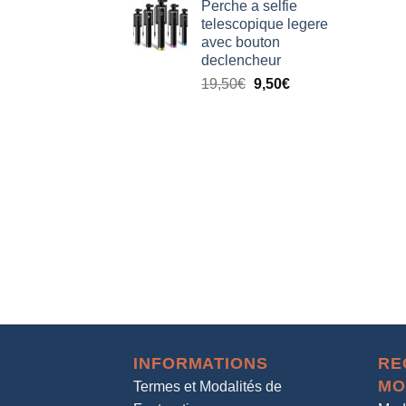
Perche a selfie
telescopique legere
avec bouton
declencheur
19,50
€
9,50
€
INFORMATIONS
RE
MO
Termes et Modalités de