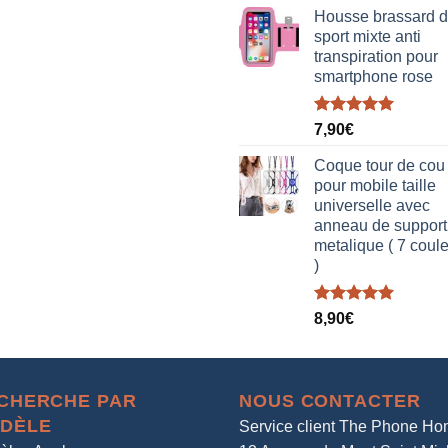
Housse brassard 
sport mixte anti
transpiration pour
smartphone rose
Note
5.00
7,90
€
sur 5
Coque tour de cou
pour mobile taille
universelle avec
anneau de support
metalique ( 7 coul
)
Note
5.00
8,90
€
sur 5
CHERCHE PAR
NOUS CONTACTER
DÈLE
Service client The Phone H