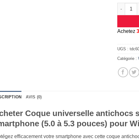
quantité d
A
chetez
UGS :
tdc6
Catégorie :
SCRIPTION
AVIS (0)
cheter Coque universelle antichocs s
martphone (5.0 à 5.3 pouces) pour W
tégez efficacement votre smartphone avec cette coque antichocs