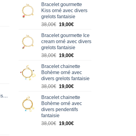
Bracelet gourmette
initial
actuel
Kiss orné avec divers
était :
est :
grelots fantaisie
38,00€.
19,00€.
Le
Le
38,00
€
19,00
€
prix
prix
Bracelet gourmette Ice
initial
actuel
cream orné avec divers
était :
est :
grelots fantaisie
38,00€.
19,00€.
Le
Le
38,00
€
19,00
€
prix
prix
Bracelet chainette
initial
actuel
Bohème orné avec
était :
est :
divers grelots fantaisie
38,00€.
19,00€.
Le
Le
38,00
€
19,00
€
prix
prix
isation
Bracelet chainette
initial
actuel
Bohème orné avec
était :
est :
divers pendentifs
38,00€.
19,00€.
fantaisie
Le
Le
38,00
€
19,00
€
prix
prix
initial
actuel