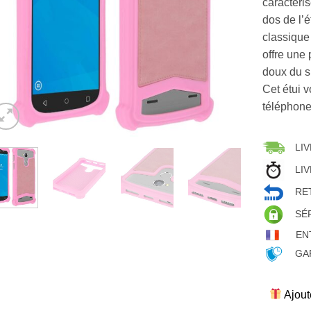
caractéri
dos de l’é
classique
offre une
doux du s
Cet étui v
téléphone
LIV
LIV
RET
SÉ
EN
GAR
Ajout