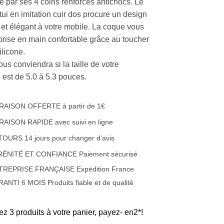
se par ses 4 coins renforcés antichocs. Le
tui en imitation cuir dos procure un design
 et élégant à votre mobile. La coque vous
 prise en main confortable grâce au toucher
ilicone.
ous conviendra si la taille de votre
 est de 5.0 à 5.3 pouces.
RAISON OFFERTE à partir de 1€
RAISON RAPIDE avec suivi en ligne
OURS 14 jours pour changer d’avis
RÉNITÉ ET CONFIANCE Paiement sécurisé
TREPRISE FRANÇAISE Expédition France
ANTI 6 MOIS Produits fiable et de qualité
ez 3 produits à votre panier, payez- en2*!