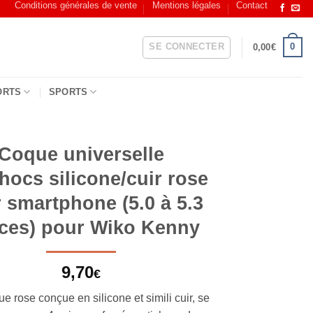
Conditions générales de vente
Mentions légales
Contact
SE CONNECTER
0
0,00
€
ORTS
SPORTS
Coque universelle
hocs silicone/cuir rose
 smartphone (5.0 à 5.3
ces) pour Wiko Kenny
9,70
€
e rose conçue en silicone et simili cuir, se