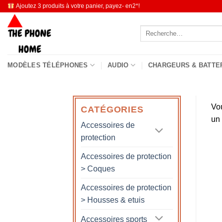
Passer
Ajoutez 3 produits à votre panier, payez- en2*!
au
Recherche
contenu
pour :
MODÈLES TÉLÉPHONES
AUDIO
CHARGEURS & BATTE
Vo
CATÉGORIES
un
Accessoires de
protection
Accessoires de protection
> Coques
Accessoires de protection
> Housses & etuis
Accessoires sports