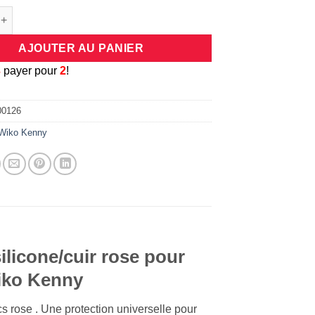
e Coque universelle antichocs silicone/cuir rose pour smartphon
AJOUTER AU PANIER
3
payer pour
2
!
00126
Wiko Kenny
ilicone/cuir rose pour
iko Kenny
 rose . Une protection universelle pour