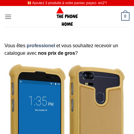
Ajoutez 3 produits à votre panier, payez- en2*!
Passer
au
0
contenu
Vous êtes
professionel
et vous souhaitez recevoir un
catalogue avec
nos prix de gros
?