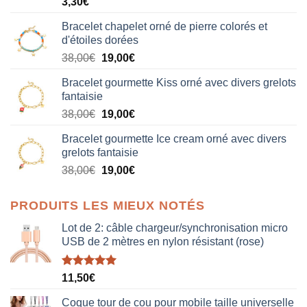
3,30
€
Bracelet chapelet orné de pierre colorés et
d'étoiles dorées
Le
Le
38,00
€
19,00
€
prix
prix
Bracelet gourmette Kiss orné avec divers grelots
initial
actuel
fantaisie
était :
est :
Le
Le
38,00
€
19,00
€
38,00€.
19,00€.
prix
prix
Bracelet gourmette Ice cream orné avec divers
initial
actuel
grelots fantaisie
était :
est :
Le
Le
38,00
€
19,00
€
38,00€.
19,00€.
prix
prix
initial
actuel
PRODUITS LES MIEUX NOTÉS
était :
est :
38,00€.
19,00€.
Lot de 2: câble chargeur/synchronisation micro
USB de 2 mètres en nylon résistant (rose)
Note
5.00
11,50
€
sur 5
Coque tour de cou pour mobile taille universelle