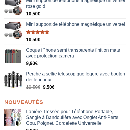
Mini support de téléphone magnétique universel
rose gold
10,50
€
Mini support de téléphone magnétique universel
Note
5.00
10,50
€
sur 5
Coque iPhone semi transparente finition mate
avec protection camera
9,90
€
Perche a selfie telescopique legere avec bouton
declencheur
19,50
€
9,50
€
NOUVEAUTÉS
Lanière Tressée pour Téléphone Portable,
Sangle à Bandoulière avec Onglet Anti-Perte,
Cou, Poignet, Cordelette Universelle