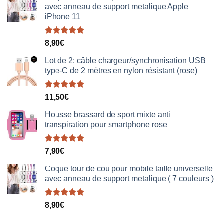
avec anneau de support metalique Apple
iPhone 11
Note
5.00
8,90
€
sur 5
Lot de 2: câble chargeur/synchronisation USB
type-C de 2 mètres en nylon résistant (rose)
Note
5.00
11,50
€
sur 5
Housse brassard de sport mixte anti
transpiration pour smartphone rose
Note
5.00
7,90
€
sur 5
Coque tour de cou pour mobile taille universelle
avec anneau de support metalique ( 7 couleurs )
Note
5.00
8,90
€
sur 5