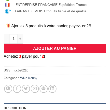
ENTREPRISE FRANÇAISE Expédition France
GARANTI 6 MOIS Produits fiable et de qualité
Ajoutez 3 produits à votre panier, payez- en2*!
quantité de Coque universelle antichocs silicone/cuir beige e
AJOUTER AU PANIER
A
chetez
3
payer pour
2
!
UGS :
tdc590210
Catégorie :
Wiko Kenny
DESCRIPTION