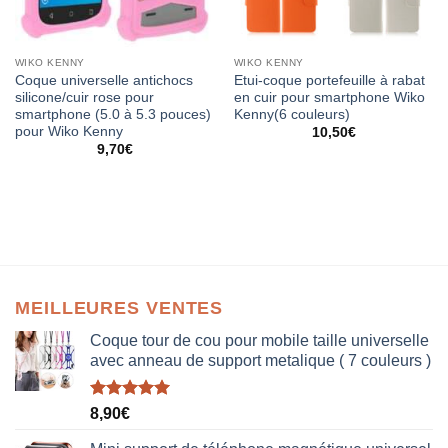
WIKO KENNY
WIKO KENNY
Coque universelle antichocs
Etui-coque portefeuille à rabat
silicone/cuir rose pour
en cuir pour smartphone Wiko
smartphone (5.0 à 5.3 pouces)
Kenny(6 couleurs)
pour Wiko Kenny
10,50
€
9,70
€
MEILLEURES VENTES
Coque tour de cou pour mobile taille universelle
avec anneau de support metalique ( 7 couleurs )
Note
5.00
8,90
€
sur 5