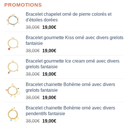
PROMOTIONS
Bracelet chapelet orné de pierre colorés et
d'étoiles dorées
Le
Le
38,00
€
19,00
€
prix
prix
Bracelet gourmette Kiss orné avec divers grelots
initial
actuel
fantaisie
était :
est :
Le
Le
38,00
€
19,00
€
38,00€.
19,00€.
prix
prix
Bracelet gourmette Ice cream orné avec divers
initial
actuel
grelots fantaisie
était :
est :
Le
Le
38,00
€
19,00
€
38,00€.
19,00€.
prix
prix
Bracelet chainette Bohème orné avec divers
initial
actuel
grelots fantaisie
était :
est :
Le
Le
38,00
€
19,00
€
38,00€.
19,00€.
prix
prix
Bracelet chainette Bohème orné avec divers
initial
actuel
pendentifs fantaisie
était :
est :
Le
Le
38,00
€
19,00
€
38,00€.
19,00€.
prix
prix