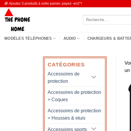
Passer
🎁 Ajoutez 3 produits à votre panier, payez- en2*!
au
Recherche
contenu
pour :
MODÈLES TÉLÉPHONES
AUDIO
CHARGEURS & BATTE
Vo
CATÉGORIES
un
Accessoires de
protection
Accessoires de protection
> Coques
Accessoires de protection
> Housses & etuis
Accessoires sports