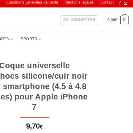
Conditions générales de vente
Mentions légales
Contact
SE CONNECTER
0
0,00
€
ORTS
SPORTS
Coque universelle
chocs silicone/cuir noir
 smartphone (4.5 à 4.8
es) pour Apple iPhone
7
9,70
€