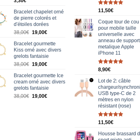
3,30
€
Note
5.00
11,50
€
Bracelet chapelet orné
sur 5
de pierre colorés et
Coque tour de cou
d'étoiles dorées
pour mobile taille
Le
Le
38,00
€
19,00
€
universelle avec
prix
prix
anneau de support
Bracelet gourmette
initial
actuel
metalique Apple
Kiss orné avec divers
était :
est :
iPhone 11
grelots fantaisie
38,00€.
19,00€.
Le
Le
38,00
€
19,00
€
Note
5.00
8,90
€
prix
prix
sur 5
Bracelet gourmette Ice
initial
actuel
Lot de 2: câble
cream orné avec divers
était :
est :
chargeur/synchron
grelots fantaisie
38,00€.
19,00€.
USB type-C de 2
Le
Le
38,00
€
19,00
€
mètres en nylon
prix
prix
résistant (rose)
initial
actuel
était :
est :
Note
5.00
38,00€.
19,00€.
11,50
€
sur 5
Housse brassard 
sport mixte anti