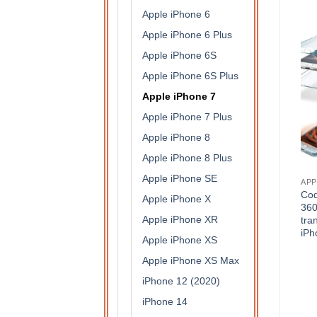
Apple iPhone 6
Apple iPhone 6 Plus
Apple iPhone 6S
Apple iPhone 6S Plus
Apple iPhone 7
Apple iPhone 7 Plus
Apple iPhone 8
Apple iPhone 8 Plus
Apple iPhone SE
APPLE IPHONE 7
APPLE IPHONE 7
APP
Coque de protection en
Coque antichocs rigide en 3
Coq
Apple iPhone X
silicone effet métal brossé
parties avec contours
360
Apple iPhone XR
et carbone pour iPhone 7 (
dorées pour Apple iPhone 7
tra
grise )
( or/dorée)
iPh
Apple iPhone XS
9,50
€
9,50
€
Apple iPhone XS Max
iPhone 12 (2020)
iPhone 14