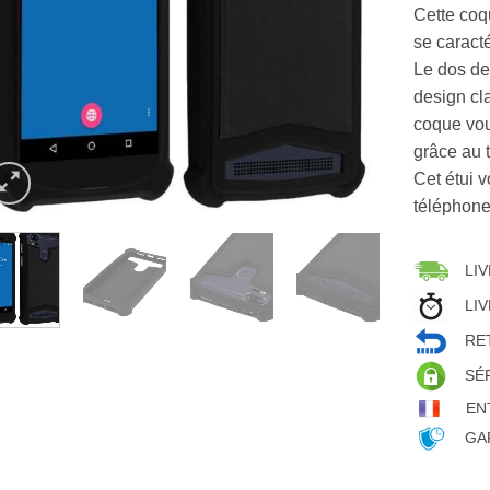
Cette coqu
se caract
Le dos de 
design cl
coque vou
grâce au 
Cet étui v
téléphone
LIV
LIV
RET
SÉ
EN
GAR