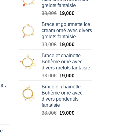
était :
est :
grelots fantaisie
38,00€.
19,00€.
Le
Le
38,00
€
19,00
€
prix
prix
Bracelet gourmette Ice
initial
actuel
cream orné avec divers
était :
est :
grelots fantaisie
38,00€.
19,00€.
Le
Le
38,00
€
19,00
€
prix
prix
Bracelet chainette
initial
actuel
Bohème orné avec
était :
est :
divers grelots fantaisie
38,00€.
19,00€.
Le
Le
38,00
€
19,00
€
prix
prix
isation
Bracelet chainette
initial
actuel
Bohème orné avec
était :
est :
divers pendentifs
38,00€.
19,00€.
fantaisie
Le
Le
38,00
€
19,00
€
prix
prix
initial
actuel
de
était :
est :