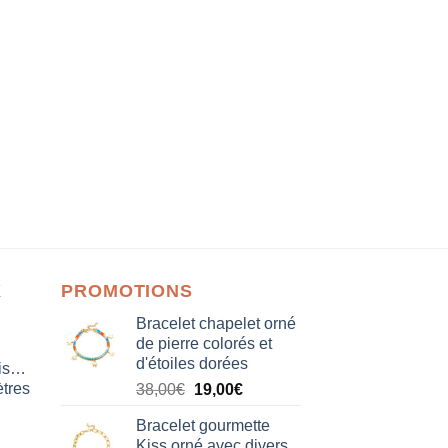
X
PROMOTIONS
Bracelet chapelet orné
de pierre colorés et
d'étoiles dorées
isation
tres
Le
Le
38,00
€
19,00
€
prix
prix
Bracelet gourmette
initial
actuel
Kiss orné avec divers