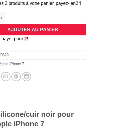
ez 3 produits à votre panier, payez- en2*!
e Coque universelle antichocs silicone/cuir noir pour smartphone
AJOUTER AU PANIER
3
payer pour
2
!
70329
Apple iPhone 7
licone/cuir noir pour
pple iPhone 7