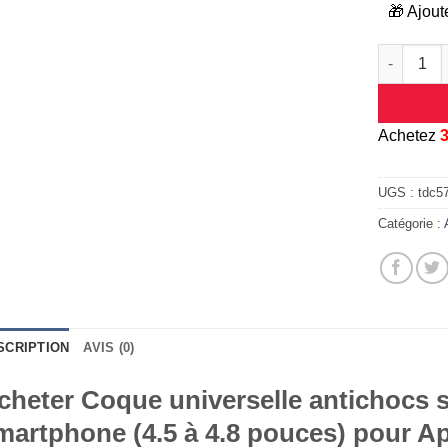
🎁 Ajout
quantité d
A
chetez
UGS :
tdc5
Catégorie :
SCRIPTION
AVIS (0)
cheter Coque universelle antichocs si
martphone (4.5 à 4.8 pouces) pour A