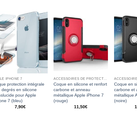
LE IPHONE 7
ACCESSOIRES DE PROTECTION
ue protection intégrale
Coque en silicone et renfort
Coque en si
 degrés en silicone
carbone et anneau
carbone et
nslucide pour Apple
métallique Apple iPhone 7
métallique 
one 7 (bleu)
(rouge)
(noire)
7,90
€
11,50
€
1