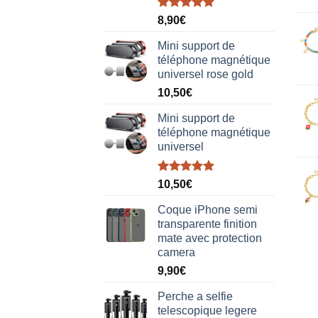
Note
5.00
8,90
€
sur 5
Mini support de
téléphone magnétique
universel rose gold
10,50
€
Mini support de
téléphone magnétique
universel
Note
5.00
10,50
€
sur 5
Coque iPhone semi
transparente finition
mate avec protection
camera
9,90
€
Perche a selfie
telescopique legere