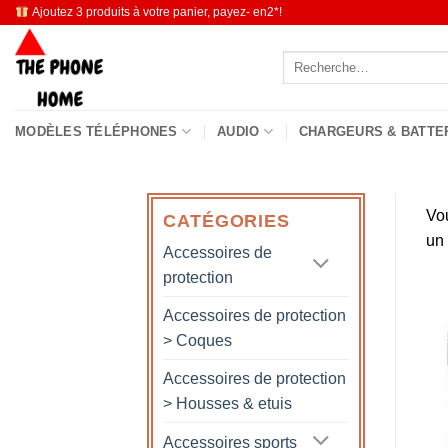
Passer
Ajoutez 3 produits à votre panier, payez- en2*!
au
Recherche
contenu
pour :
MODÈLES TÉLÉPHONES
AUDIO
CHARGEURS & BATTE
Vo
CATÉGORIES
un
Accessoires de
protection
Accessoires de protection
> Coques
Accessoires de protection
> Housses & etuis
Accessoires sports