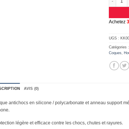
A
chetez
UGS :
KK0
Catégories 
Coques
,
Ho
SCRIPTION
AVIS (0)
ue antichocs en silicone / polycarbonate et anneau support mé
hone.
tection légère et efficace contre les chocs, chutes et rayures.