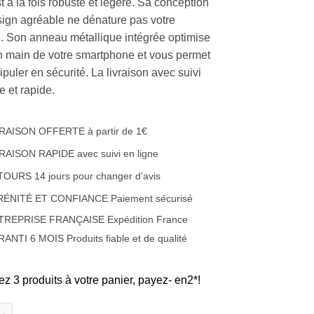
 à la fois robuste et légère. Sa conception
sign agréable ne dénature pas votre
. Son anneau métallique intégrée optimise
en main de votre smartphone et vous permet
puler en sécurité. La livraison avec suivi
te et rapide.
RAISON OFFERTE à partir de 1€
RAISON RAPIDE avec suivi en ligne
OURS 14 jours pour changer d’avis
RÉNITÉ ET CONFIANCE Paiement sécurisé
TREPRISE FRANÇAISE Expédition France
ANTI 6 MOIS Produits fiable et de qualité
ez 3 produits à votre panier, payez- en2*!
e Coque en silicone et renfort carbone et anneau métallique Appl