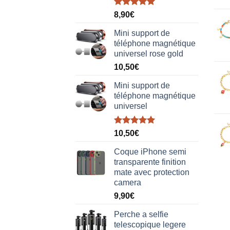
Note
5.00
8,90
€
sur 5
Mini support de
téléphone magnétique
universel rose gold
10,50
€
Mini support de
téléphone magnétique
universel
Note
5.00
10,50
€
sur 5
Coque iPhone semi
transparente finition
mate avec protection
camera
9,90
€
Perche a selfie
telescopique legere