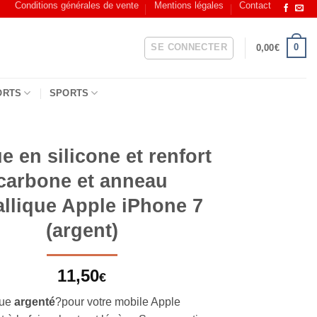
Conditions générales de vente
Mentions légales
Contact
SE CONNECTER
0
0,00
€
ORTS
SPORTS
 en silicone et renfort
carbone et anneau
llique Apple iPhone 7
(argent)
11,50
€
que
argenté
?pour votre mobile Apple