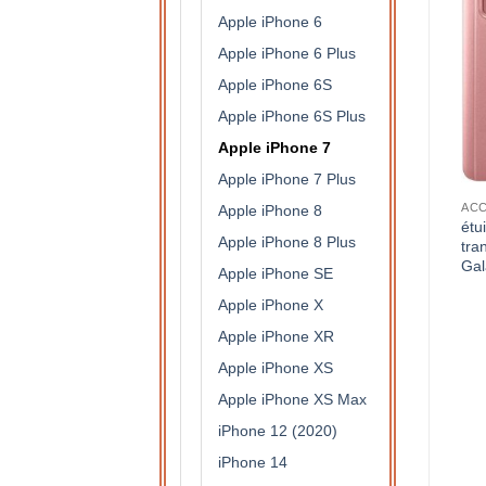
Apple iPhone 6
Apple iPhone 6 Plus
Apple iPhone 6S
Apple iPhone 6S Plus
Apple iPhone 7
Apple iPhone 7 Plus
S DE PROTECTION
ACCESSOIRES DE PROTECTION
ACCESSOIRES DE PROTECTION
Apple iPhone 8
étui à rabat semi
étui à rabat semi
étu
Apple iPhone 8 Plus
translucide pour Samsung
translucide pour Samsung
tra
Galaxy J6 (argent)
Galaxy J6 (doré)
Gal
Apple iPhone SE
15,90
€
15,90
€
Apple iPhone X
Apple iPhone XR
Apple iPhone XS
Apple iPhone XS Max
iPhone 12 (2020)
iPhone 14