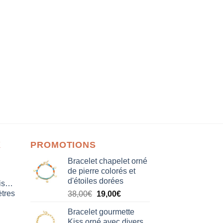
X
PROMOTIONS
Bracelet chapelet orné
de pierre colorés et
d'étoiles dorées
isation
tres
Le
Le
38,00
€
19,00
€
prix
prix
Bracelet gourmette
initial
actuel
Kiss orné avec divers