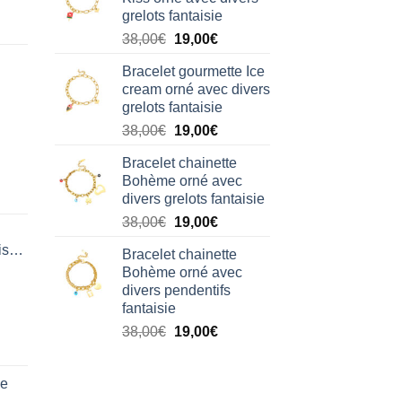
était :
est :
grelots fantaisie
38,00€.
19,00€.
Le
Le
38,00
€
19,00
€
prix
prix
Bracelet gourmette Ice
initial
actuel
cream orné avec divers
était :
est :
grelots fantaisie
38,00€.
19,00€.
Le
Le
38,00
€
19,00
€
prix
prix
Bracelet chainette
initial
actuel
Bohème orné avec
était :
est :
divers grelots fantaisie
38,00€.
19,00€.
Le
Le
38,00
€
19,00
€
prix
prix
isation
Bracelet chainette
initial
actuel
Bohème orné avec
était :
est :
divers pendentifs
38,00€.
19,00€.
fantaisie
Le
Le
38,00
€
19,00
€
prix
prix
initial
actuel
de
était :
est :