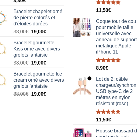
3,30
€
Note
5.00
11,50
€
Bracelet chapelet orné
sur 5
de pierre colorés et
Coque tour de cou
d'étoiles dorées
pour mobile taille
Le
Le
38,00
€
19,00
€
universelle avec
prix
prix
anneau de support
Bracelet gourmette
initial
actuel
metalique Apple
Kiss orné avec divers
était :
est :
iPhone 11
grelots fantaisie
38,00€.
19,00€.
Le
Le
38,00
€
19,00
€
Note
5.00
8,90
€
prix
prix
sur 5
Bracelet gourmette Ice
initial
actuel
Lot de 2: câble
cream orné avec divers
était :
est :
chargeur/synchron
grelots fantaisie
38,00€.
19,00€.
USB type-C de 2
Le
Le
38,00
€
19,00
€
mètres en nylon
prix
prix
résistant (rose)
initial
actuel
était :
est :
Note
5.00
38,00€.
19,00€.
11,50
€
sur 5
Housse brassard 
sport mixte anti