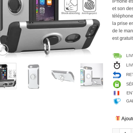
iPhone est
et son de
téléphone
la prise 
de le mani
est gratui
LIV
LIV
RET
SÉ
EN
GAR
Ajout
quantité d