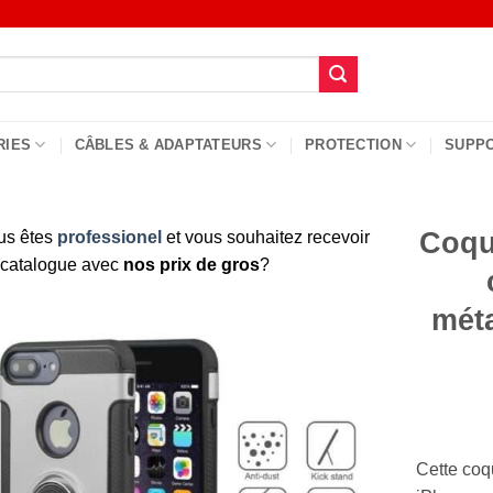
RIES
CÂBLES & ADAPTATEURS
PROTECTION
SUPP
Coque
us êtes
professionel
et vous souhaitez recevoir
 catalogue avec
nos prix de gros
?
méta
Cette co