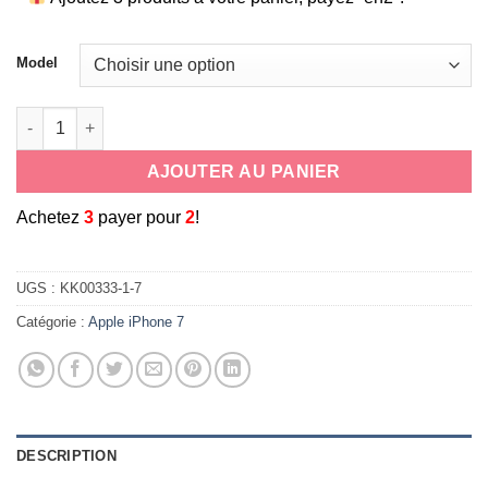
Model
quantité de Coque transparente en silicone extra clair pour Ap
AJOUTER AU PANIER
A
chetez
3
payer pour
2
!
UGS :
KK00333-1-7
Catégorie :
Apple iPhone 7
DESCRIPTION