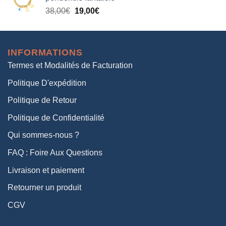
était :
est :
Le
Le
38,00
€
19,00
€
38,00€.
19,00€.
prix
prix
initial
actuel
était :
est :
INFORMATIONS
38,00€.
19,00€.
Termes et Modalités de Facturation
Politique D'expédition
Politique de Retour
Politique de Confidentialité
Qui sommes-nous ?
FAQ : Foire Aux Questions
Livraison et paiement
Retourner un produit
CGV