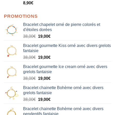
Note
5.00
8,90
€
sur 5
PROMOTIONS
Bracelet chapelet orné de pierre colorés et
d'étoiles dorées
Le
Le
38,00
€
19,00
€
prix
prix
Bracelet gourmette Kiss orné avec divers grelots
initial
actuel
fantaisie
était :
est :
Le
Le
38,00
€
19,00
€
38,00€.
19,00€.
prix
prix
Bracelet gourmette Ice cream orné avec divers
initial
actuel
grelots fantaisie
était :
est :
Le
Le
38,00
€
19,00
€
38,00€.
19,00€.
prix
prix
Bracelet chainette Bohème orné avec divers
initial
actuel
grelots fantaisie
était :
est :
Le
Le
38,00
€
19,00
€
38,00€.
19,00€.
prix
prix
Bracelet chainette Bohème orné avec divers
initial
actuel
pendentifs fantaisie