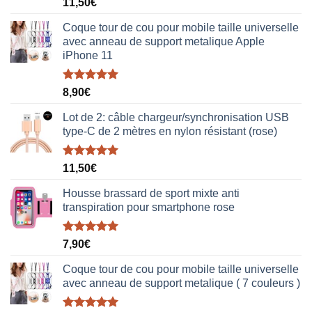
Note
5.00
11,50
€
sur 5
Coque tour de cou pour mobile taille universelle
avec anneau de support metalique Apple
iPhone 11
Note
5.00
8,90
€
sur 5
Lot de 2: câble chargeur/synchronisation USB
type-C de 2 mètres en nylon résistant (rose)
Note
5.00
11,50
€
sur 5
Housse brassard de sport mixte anti
transpiration pour smartphone rose
Note
5.00
7,90
€
sur 5
Coque tour de cou pour mobile taille universelle
avec anneau de support metalique ( 7 couleurs )