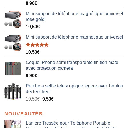
Note
5.00
8,90
€
sur 5
Mini support de téléphone magnétique universel
rose gold
10,50
€
Mini support de téléphone magnétique universel
Note
5.00
10,50
€
sur 5
Coque iPhone semi transparente finition mate
avec protection camera
9,90
€
Perche a selfie telescopique legere avec bouton
declencheur
19,50
€
9,50
€
NOUVEAUTÉS
Lanière Tressée pour Téléphone Portable,