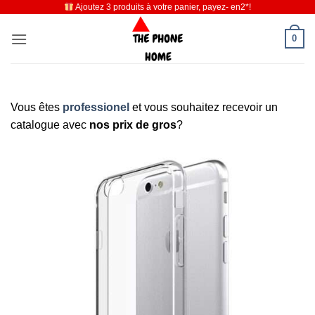
Ajoutez 3 produits à votre panier, payez- en2*!
Passer
au
0
contenu
Vous êtes
professionel
et vous souhaitez recevoir un
catalogue avec
nos prix de gros
?