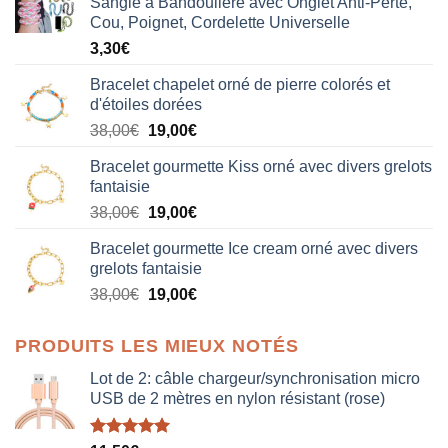
Sangle à Bandoulière avec Onglet Anti-Perte,
Cou, Poignet, Cordelette Universelle
3,30
€
Bracelet chapelet orné de pierre colorés et
d'étoiles dorées
Le
Le
38,00
€
19,00
€
prix
prix
Bracelet gourmette Kiss orné avec divers grelots
initial
actuel
fantaisie
était :
est :
Le
Le
38,00
€
19,00
€
38,00€.
19,00€.
prix
prix
Bracelet gourmette Ice cream orné avec divers
initial
actuel
grelots fantaisie
était :
est :
Le
Le
38,00
€
19,00
€
38,00€.
19,00€.
prix
prix
initial
actuel
PRODUITS LES MIEUX NOTÉS
était :
est :
38,00€.
19,00€.
Lot de 2: câble chargeur/synchronisation micro
USB de 2 mètres en nylon résistant (rose)