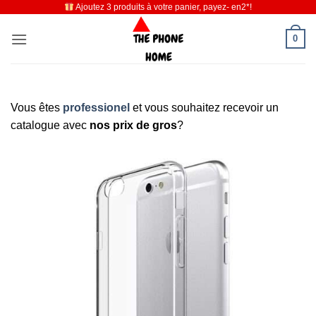
Ajoutez 3 produits à votre panier, payez- en2*!
Passer
au
0
contenu
Vous êtes
professionel
et vous souhaitez recevoir un
catalogue avec
nos prix de gros
?