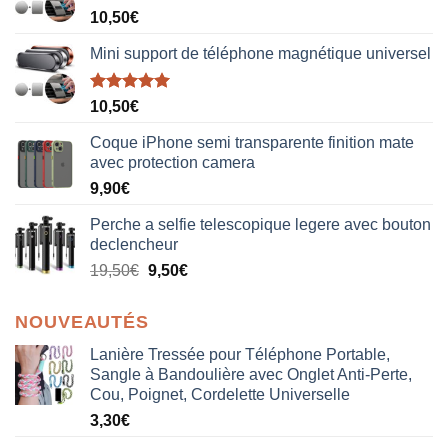
10,50
€
Mini support de téléphone magnétique universel
Note
5.00
10,50
€
sur 5
Coque iPhone semi transparente finition mate
avec protection camera
9,90
€
Perche a selfie telescopique legere avec bouton
declencheur
19,50
€
9,50
€
NOUVEAUTÉS
Lanière Tressée pour Téléphone Portable,
Sangle à Bandoulière avec Onglet Anti-Perte,
Cou, Poignet, Cordelette Universelle
3,30
€