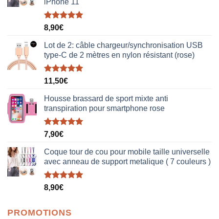
iPhone 11
Note
5.00
8,90
€
sur 5
Lot de 2: câble chargeur/synchronisation USB
type-C de 2 mètres en nylon résistant (rose)
Note
5.00
11,50
€
sur 5
Housse brassard de sport mixte anti
transpiration pour smartphone rose
Note
5.00
7,90
€
sur 5
Coque tour de cou pour mobile taille universelle
avec anneau de support metalique ( 7 couleurs )
Note
5.00
8,90
€
sur 5
PROMOTIONS