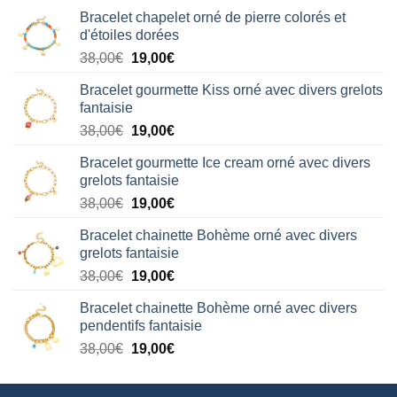
Bracelet chapelet orné de pierre colorés et
d'étoiles dorées
Le
Le
38,00
€
19,00
€
prix
prix
Bracelet gourmette Kiss orné avec divers grelots
initial
actuel
fantaisie
était :
est :
Le
Le
38,00
€
19,00
€
38,00€.
19,00€.
prix
prix
Bracelet gourmette Ice cream orné avec divers
initial
actuel
grelots fantaisie
était :
est :
Le
Le
38,00
€
19,00
€
38,00€.
19,00€.
prix
prix
Bracelet chainette Bohème orné avec divers
initial
actuel
grelots fantaisie
était :
est :
Le
Le
38,00
€
19,00
€
38,00€.
19,00€.
prix
prix
Bracelet chainette Bohème orné avec divers
initial
actuel
pendentifs fantaisie
était :
est :
Le
Le
38,00
€
19,00
€
38,00€.
19,00€.
prix
prix
initial
actuel