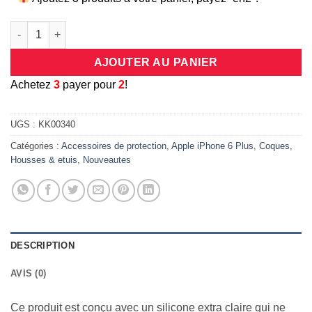
quantité de Coque transparente en silicone extra clair pour Ap
AJOUTER AU PANIER
A
chetez
3
payer pour
2
!
UGS :
KK00340
Catégories :
Accessoires de protection
,
Apple iPhone 6 Plus
,
Coques
,
Housses & etuis
,
Nouveautes
DESCRIPTION
AVIS (0)
Ce produit est conçu avec un silicone extra claire qui ne