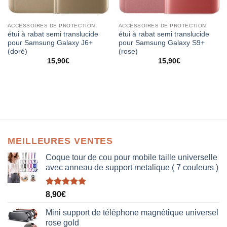
ACCESSOIRES DE PROTECTION
ACCESSOIRES DE PROTECTION
étui à rabat semi translucide
étui à rabat semi translucide
pour Samsung Galaxy J6+
pour Samsung Galaxy S9+
(doré)
(rose)
15,90
€
15,90
€
MEILLEURES VENTES
Coque tour de cou pour mobile taille universelle
avec anneau de support metalique ( 7 couleurs )
Note
5.00
8,90
€
sur 5
Mini support de téléphone magnétique universel
rose gold