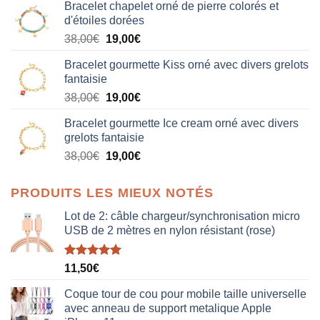
Bracelet chapelet orné de pierre colorés et
d'étoiles dorées
Le
Le
38,00
€
19,00
€
prix
prix
Bracelet gourmette Kiss orné avec divers grelots
initial
actuel
fantaisie
était :
est :
Le
Le
38,00
€
19,00
€
38,00€.
19,00€.
prix
prix
Bracelet gourmette Ice cream orné avec divers
initial
actuel
grelots fantaisie
était :
est :
Le
Le
38,00
€
19,00
€
38,00€.
19,00€.
prix
prix
initial
actuel
PRODUITS LES MIEUX NOTÉS
était :
est :
38,00€.
19,00€.
Lot de 2: câble chargeur/synchronisation micro
USB de 2 mètres en nylon résistant (rose)
Note
5.00
11,50
€
sur 5
Coque tour de cou pour mobile taille universelle
avec anneau de support metalique Apple